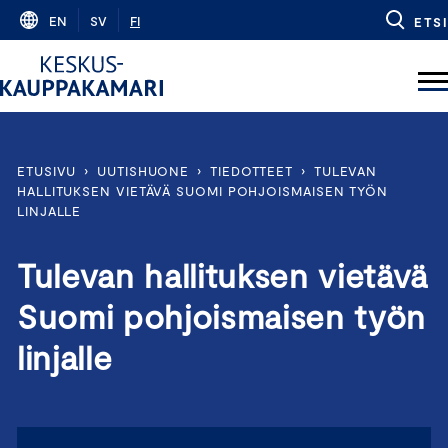
Skip
EN
SV
FI
ETSI
to
content
ETUSIVU
›
UUTISHUONE
›
TIEDOTTEET
›
TULEVAN
HALLITUKSEN VIETÄVÄ SUOMI POHJOISMAISEN TYÖN
LINJALLE
Tulevan hallituksen vietävä
Suomi pohjoismaisen työn
linjalle