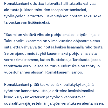
Romakkaniemi odottaa tulevalta hallitukselta vahvaa
aloitusta julkisen talouden tasapainottamiseksi,
työllisyyden ja tuottavuuskehityksen nostamiseksi sekä
talouskasvun lisäämiseksi.
”Suomi on vietävä vihdoin pohjoismaiselle työn linjalle.
Talouspolitiikkaamme on viime vuosina ohjannut ajatus
siitä, että vahva valtio hoitaa kaiken lisäämällä rahoitusta.
Se on ajanut meidät yhä kauemmaksi pohjoismaisista
verrokkimaistamme, kuten Ruotsista ja Tanskasta, jossa
tarvittavia vero- ja sosiaaliturvauudistuksia on tehty jo
vuosituhannen alussa”, Romakkaniemi sanoo.
Romakkaniemi pitää keskeisenä kilpailukykytekijänä
työnteon kannattavuutta ja erittelee keskeisimmiksi
keinoiksi yksinkertaisen ja työhön kannustavan
sosiaaliturvajärjestelmän ja työn verotuksen alentamisen.