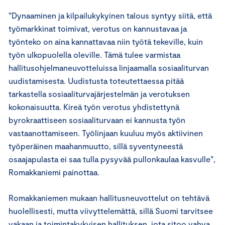
”Dynaaminen ja kilpailukykyinen talous syntyy siitä, että
työmarkkinat toimivat, verotus on kannustavaa ja
työnteko on aina kannattavaa niin työtä tekeville, kuin
työn ulkopuolella oleville. Tämä tulee varmistaa
hallitusohjelmaneuvotteluissa linjaamalla sosiaaliturvan
uudistamisesta. Uudistusta toteutettaessa pitää
tarkastella sosiaaliturvajärjestelmän ja verotuksen
kokonaisuutta. Kireä työn verotus yhdistettynä
byrokraattiseen sosiaaliturvaan ei kannusta työn
vastaanottamiseen. Työlinjaan kuuluu myös aktiivinen
työperäinen maahanmuutto, sillä syventyneestä
osaajapulasta ei saa tulla pysyvää pullonkaulaa kasvulle”,
Romakkaniemi painottaa.
Romakkaniemen mukaan hallitusneuvottelut on tehtävä
huolellisesti, mutta viivyttelemättä, sillä Suomi tarvitsee
vakaan ja toimintakykyisen hallituksen, jota sitoo vahva