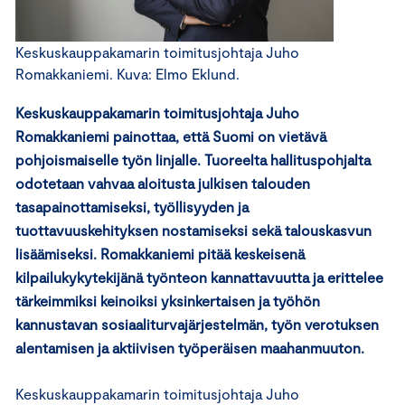
Keskuskauppakamarin toimitusjohtaja Juho
Romakkaniemi. Kuva: Elmo Eklund.
Keskuskauppakamarin toimitusjohtaja Juho
Romakkaniemi painottaa, että Suomi on vietävä
pohjoismaiselle työn linjalle. Tuoreelta hallituspohjalta
odotetaan vahvaa aloitusta julkisen talouden
tasapainottamiseksi, työllisyyden ja
tuottavuuskehityksen nostamiseksi sekä talouskasvun
lisäämiseksi. Romakkaniemi pitää keskeisenä
kilpailukykytekijänä työnteon kannattavuutta ja erittelee
tärkeimmiksi keinoiksi yksinkertaisen ja työhön
kannustavan sosiaaliturvajärjestelmän, työn verotuksen
alentamisen ja aktiivisen työperäisen maahanmuuton.
Keskuskauppakamarin toimitusjohtaja Juho