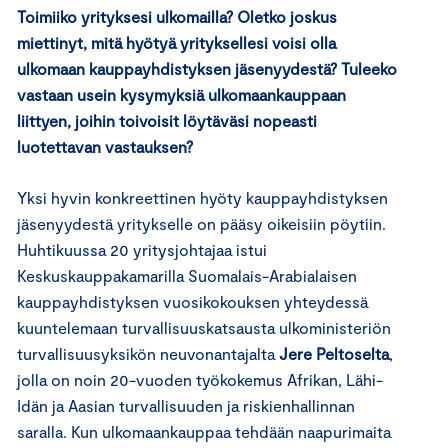
Toimiiko yrityksesi ulkomailla? Oletko joskus
miettinyt, mitä hyötyä yrityksellesi voisi olla
ulkomaan kauppayhdistyksen jäsenyydestä? Tuleeko
vastaan usein kysymyksiä ulkomaankauppaan
liittyen, joihin toivoisit löytäväsi nopeasti
luotettavan vastauksen?
Yksi hyvin konkreettinen hyöty kauppayhdistyksen
jäsenyydestä yritykselle on pääsy oikeisiin pöytiin.
Huhtikuussa 20 yritysjohtajaa istui
Keskuskauppakamarilla Suomalais-Arabialaisen
kauppayhdistyksen vuosikokouksen yhteydessä
kuuntelemaan turvallisuuskatsausta ulkoministeriön
turvallisuusyksikön neuvonantajalta
Jere Peltoselta
,
jolla on noin 20-vuoden työkokemus Afrikan, Lähi-
Idän ja Aasian turvallisuuden ja riskienhallinnan
saralla. Kun ulkomaankauppaa tehdään naapurimaita