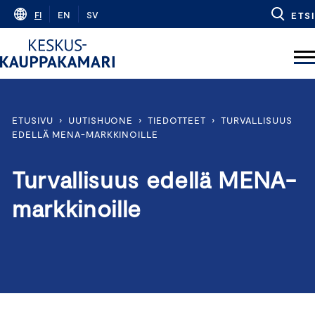
Skip
FI
EN
SV
ETSI
to
content
ETUSIVU
›
UUTISHUONE
›
TIEDOTTEET
›
TURVALLISUUS
EDELLÄ MENA-MARKKINOILLE
Turvallisuus edellä MENA-
markkinoille