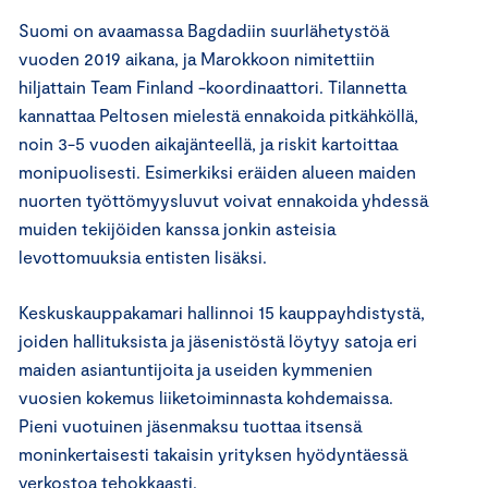
Suomi on avaamassa Bagdadiin suurlähetystöä
vuoden 2019 aikana, ja Marokkoon nimitettiin
hiljattain Team Finland -koordinaattori. Tilannetta
kannattaa Peltosen mielestä ennakoida pitkähköllä,
noin 3-5 vuoden aikajänteellä, ja riskit kartoittaa
monipuolisesti. Esimerkiksi eräiden alueen maiden
nuorten työttömyysluvut voivat ennakoida yhdessä
muiden tekijöiden kanssa jonkin asteisia
levottomuuksia entisten lisäksi.
Keskuskauppakamari hallinnoi 15 kauppayhdistystä,
joiden hallituksista ja jäsenistöstä löytyy satoja eri
maiden asiantuntijoita ja useiden kymmenien
vuosien kokemus liiketoiminnasta kohdemaissa.
Pieni vuotuinen jäsenmaksu tuottaa itsensä
moninkertaisesti takaisin yrityksen hyödyntäessä
verkostoa tehokkaasti.