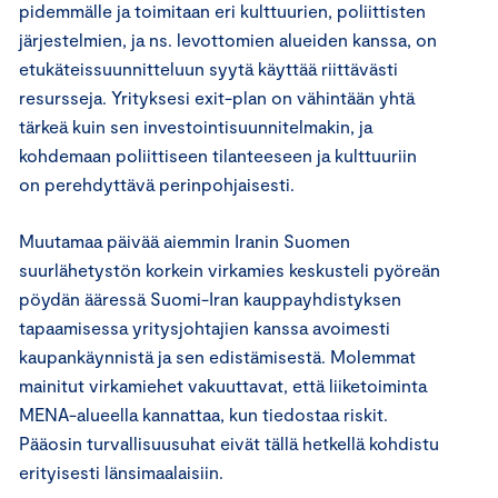
pidemmälle ja toimitaan eri kulttuurien, poliittisten
järjestelmien, ja ns. levottomien alueiden kanssa, on
etukäteissuunnitteluun syytä käyttää riittävästi
resursseja. Yrityksesi exit-plan on vähintään yhtä
tärkeä kuin sen investointisuunnitelmakin, ja
kohdemaan poliittiseen tilanteeseen ja kulttuuriin
on perehdyttävä perinpohjaisesti.
Muutamaa päivää aiemmin Iranin Suomen
suurlähetystön korkein virkamies keskusteli pyöreän
pöydän ääressä Suomi-Iran kauppayhdistyksen
tapaamisessa yritysjohtajien kanssa avoimesti
kaupankäynnistä ja sen edistämisestä. Molemmat
mainitut virkamiehet vakuuttavat, että liiketoiminta
MENA-alueella kannattaa, kun tiedostaa riskit.
Pääosin turvallisuusuhat eivät tällä hetkellä kohdistu
erityisesti länsimaalaisiin.