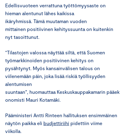
Edellisvuoteen verrattuna
työttömyysaste on
hieman alentunut
lähes kaikissa
ikäryhmissä
.
Tämä
muutaman vuoden
mittainen
positiivinen
kehityssuunta
on kuitenkin
nyt tasoittunut.
“
Tilastojen
valossa näyttää siltä, että Suomen
työmarkkinoiden positiivinen kehitys on
pysähtynyt
.
Myös kansainvälisen talou
s
on
viilenemään päin, joka lisää
riskiä
työllisyyden
alentumisen
suuntaan
”,
huomauttaa
Keskuskauppakamarin
pääek
onomisti Mauri
Kotamäki.
Pääministeri Antti Rinteen hallituksen ensimmäinen
näytön paikka eli
budjettiriihi
pidettiin
viime
viikolla.