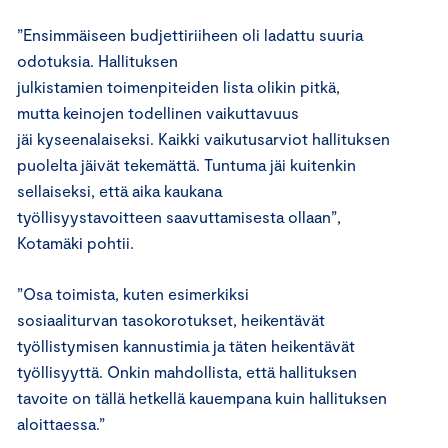
”
Ensimmäi
seen budjettiriiheen
oli
ladatt
u
suuria
odotuksia.
Hallituksen
julkistamien
toimenpiteiden
lista
olikin
pitkä
,
mutta
keinojen todellinen vaikuttavuus
jäi
kyseenalaiseksi.
Kaikki vaikutusarviot
hallituksen
puolelta
jäivät tekemättä.
Tuntuma jäi kuitenkin
sellaiseksi, että
aika kaukana
työllisyystavoitteen
saavuttamisesta ollaan”,
Kotamäki pohtii.
”
Osa toimista, kuten esimerkiksi
sosiaaliturvan
tasokorotukset
,
heikentävät
työllistymisen kannustimia ja täten heikentävät
työllisyyttä. Onkin mahdollista, että
hallituksen
tavoite on tällä hetkellä kauempana kuin
hallituksen
aloit
taessa.”