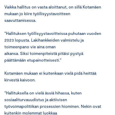
Vaikka hallitus on vasta aloittanut, on sillä
Kotamäen
mukaan
jo kiire työllisyystavoitteen
saavuttamisessa.
”Hallituksen
työll
isyys
tavoitteissa puhutaan vuoden
2023 lopusta.
Lakihankkeiden valmistelu ja
toimeenpano vie aina oman
aikansa
.
Siksi
toimenpitei
stä pitäisi pystyä
päättämään etupainotteisesti.
”
Kotamäen mukaan ei kuitenkaan vielä pidä heittää
kirvestä kaivoon.
”
Hallituksella on vielä ässiä hihassa, kuten
sosiaaliturvauudistus ja
aktiivisen
työvoimapol
itiikan
prosessien hiominen.
Nekin ovat
kuitenkin molemmat luokkaa