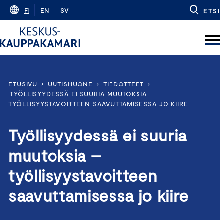
Skip
FI
EN
SV
ETSI
to
content
ETUSIVU
›
UUTISHUONE
›
TIEDOTTEET
›
TYÖLLISYYDESSÄ EI SUURIA MUUTOKSIA –
TYÖLLISYYSTAVOITTEEN SAAVUTTAMISESSA JO KIIRE
Työllisyydessä ei suuria
muutoksia –
työllisyystavoitteen
saavuttamisessa jo kiire