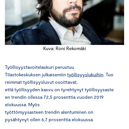
Kuva: Roni Rekomäki
Työllisyystavoitelaskuri perustuu
Tilastokeskuksen
julkaisemiin
työllisyyslukuihin
.
Tuo
reimmat
työllisyysluvut
osoittavat,
että
työllisyyden
kasvu
on
tyrehtynyt
työllisyysaste
en trendin ollessa
72,5
prosenttia
vuoden 2019
elokuussa
. Myös
työttömyysasteen
trendin
alentuminen on
pysähtynyt
ollen
6,7
pros
entti
a
elokuussa
.