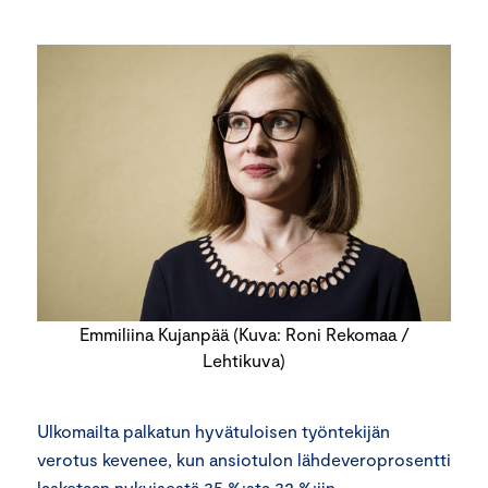
Emmiliina Kujanpää (Kuva: Roni Rekomaa /
Lehtikuva)
Ulkomailta palkatun hyvätuloisen työntekijän
verotus kevenee, kun ansiotulon lähdeveroprosentti
lasketaan nykyisestä 35 %:sta 32 %:iin.