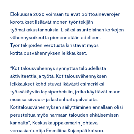
Elokuussa 2020 voimaan tulevat polttoaineverojen
korotukset lisäävät monen työntekijän
työmatkakustannuksia. Lisäksi asuntolainan korkojen
vähennysoikeutta pienennetään edelleen.
Työntekijöiden verotusta kiristävät myös
kotitalousvähennyksen leikkaukset.
“Kotitalousvähennys synnyttää taloudellista
aktiviteettia ja työtä. Kotitalousvähennyksen
leikkaukset kohdistuvat ikävästi esimerkiksi
työssäkäyviin lapsiperheisiin, jotka käyttävät muun
muassa siivous- ja lastenhoitopalveluita.
Kotitalousvähennyksen säilyttäminen ennallaan olisi
perusteltua myös harmaan talouden ehkäisemisen
kannalta”, Keskuskauppakamarin johtava
veroasiantuntija Emmiliina Kujanpää katsoo.