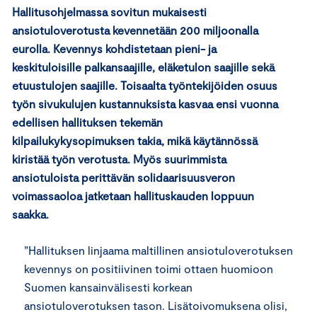
Hallitusohjelmassa sovitun mukaisesti
ansiotuloverotusta kevennetään 200 miljoonalla
eurolla. Kevennys kohdistetaan pieni- ja
keskituloisille palkansaajille, eläketulon saajille sekä
etuustulojen saajille. Toisaalta työntekijöiden osuus
työn sivukulujen kustannuksista kasvaa ensi vuonna
edellisen hallituksen tekemän
kilpailukykysopimuksen takia, mikä käytännössä
kiristää työn verotusta. Myös suurimmista
ansiotuloista perittävän solidaarisuusveron
voimassaoloa jatketaan hallituskauden loppuun
saakka.
”Hallituksen linjaama maltillinen ansiotuloverotuksen
kevennys on positiivinen toimi ottaen huomioon
Suomen kansainvälisesti korkean
ansiotuloverotuksen tason. Lisätoivomuksena olisi,