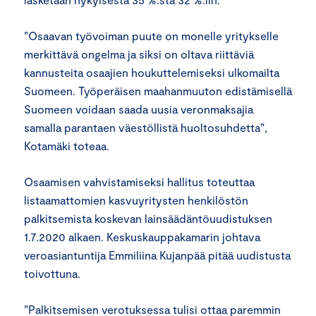
”Osaavan työvoiman puute on monelle yritykselle
merkittävä ongelma ja siksi on oltava riittäviä
kannusteita osaajien houkuttelemiseksi ulkomailta
Suomeen. Työperäisen maahanmuuton edistämisellä
Suomeen voidaan saada uusia veronmaksajia
samalla parantaen väestöllistä huoltosuhdetta”,
Kotamäki toteaa.
Osaamisen vahvistamiseksi hallitus toteuttaa
listaamattomien kasvuyritysten henkilöstön
palkitsemista koskevan lainsäädäntöuudistuksen
1.7.2020 alkaen. Keskuskauppakamarin johtava
veroasiantuntija Emmiliina Kujanpää pitää uudistusta
toivottuna.
”Palkitsemisen verotuksessa tulisi ottaa paremmin