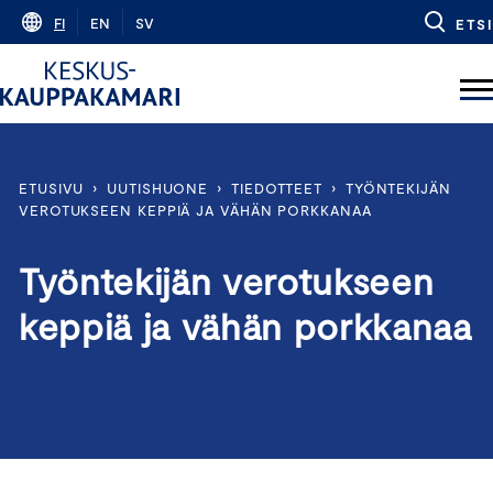
Skip
FI
EN
SV
ETSI
to
content
ETUSIVU
›
UUTISHUONE
›
TIEDOTTEET
›
TYÖNTEKIJÄN
VEROTUKSEEN KEPPIÄ JA VÄHÄN PORKKANAA
Työntekijän verotukseen
keppiä ja vähän porkkanaa