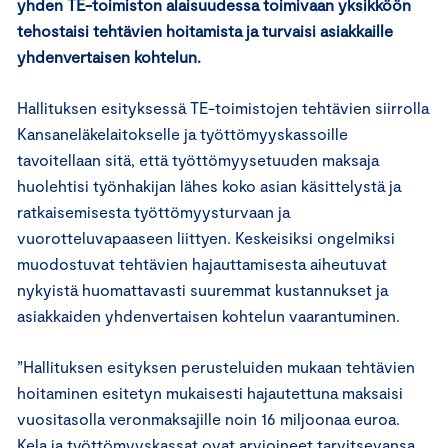
yhden TE-toimiston alaisuudessa toimivaan yksikköön
tehostaisi tehtävien hoitamista ja turvaisi asiakkaille
yhdenvertaisen kohtelun.
Hallituksen esityksessä TE-toimistojen tehtävien siirrolla
Kansaneläkelaitokselle ja työttömyyskassoille
tavoitellaan sitä, että työttömyysetuuden maksaja
huolehtisi työnhakijan lähes koko asian käsittelystä ja
ratkaisemisesta työttömyysturvaan ja
vuorotteluvapaaseen liittyen. Keskeisiksi ongelmiksi
muodostuvat tehtävien hajauttamisesta aiheutuvat
nykyistä huomattavasti suuremmat kustannukset ja
asiakkaiden yhdenvertaisen kohtelun vaarantuminen.
”Hallituksen esityksen perusteluiden mukaan tehtävien
hoitaminen esitetyn mukaisesti hajautettuna maksaisi
vuositasolla veronmaksajille noin 16 miljoonaa euroa.
Kela ja työttömyyskassat ovat arvioineet tarvitsevansa