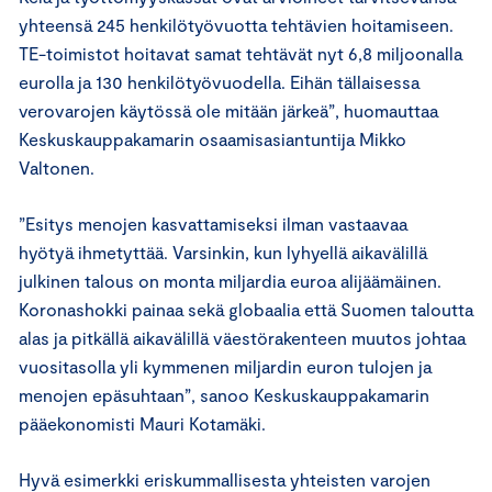
yhteensä 245 henkilötyövuotta tehtävien hoitamiseen.
TE-toimistot hoitavat samat tehtävät nyt 6,8 miljoonalla
eurolla ja 130 henkilötyövuodella. Eihän tällaisessa
verovarojen käytössä ole mitään järkeä”, huomauttaa
Keskuskauppakamarin osaamisasiantuntija Mikko
Valtonen.
”Esitys menojen kasvattamiseksi ilman vastaavaa
hyötyä ihmetyttää. Varsinkin, kun lyhyellä aikavälillä
julkinen talous on monta miljardia euroa alijäämäinen.
Koronashokki painaa sekä globaalia että Suomen taloutta
alas ja pitkällä aikavälillä väestörakenteen muutos johtaa
vuositasolla yli kymmenen miljardin euron tulojen ja
menojen epäsuhtaan”, sanoo Keskuskauppakamarin
pääekonomisti Mauri Kotamäki.
Hyvä esimerkki eriskummallisesta yhteisten varojen