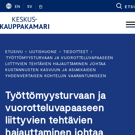
Skip
EN
SV
FI
ETSI
to
content
ETUSIVU
›
UUTISHUONE
›
TIEDOTTEET
›
TYÖTTÖMYYSTURVAAN JA VUOROTTELUVAPAASEEN
LIITTYVIEN TEHTÄVIEN HAJAUTTAMINEN JOHTAA
KUSTANNUSTEN KASVUUN JA ASIAKKAIDEN
YHDENVERTAISEN KOHTELUN VAARANTUMISEEN
Työttömyysturvaan ja
vuorotteluvapaaseen
liittyvien tehtävien
hajauttaminen johtaa