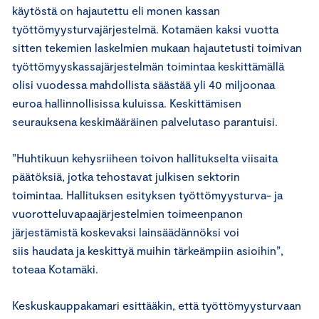
käytöstä on hajautettu eli monen kassan
työttömyysturvajärjestelmä. Kotamäen kaksi vuotta
sitten tekemien laskelmien mukaan hajautetusti toimivan
työttömyyskassajärjestelmän toimintaa keskittämällä
olisi vuodessa mahdollista säästää yli 40 miljoonaa
euroa hallinnollisissa kuluissa. Keskittämisen
seurauksena keskimääräinen palvelutaso parantuisi.
”Huhtikuun kehysriiheen toivon hallitukselta viisaita
päätöksiä, jotka tehostavat julkisen sektorin
toimintaa. Hallituksen esityksen työttömyysturva- ja
vuorotteluvapaajärjestelmien toimeenpanon
järjestämistä koskevaksi lainsäädännöksi voi
siis haudata ja keskittyä muihin tärkeämpiin asioihin”,
toteaa Kotamäki.
Keskuskauppakamari esittääkin, että työttömyysturvaan