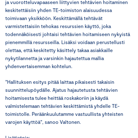
ja vuorotteluvapaaseen liittyvien tehtävien hoitaminen
keskitettäisiin yhden TE-toimiston alaisuudessa
toimivaan yksikköön. Keskittämällä tehtävät
varmistettaisiin tehokas resurssien käyttö, joka
todennäköisesti johtaisi tehtävien hoitamiseen nykyistä
pienemmillä resursseilla. Lisäksi voidaan perustellusti
olettaa, että keskitetty käsittely takaa asiakkaille
nykytilannetta ja varsinkin hajautettua mallia
yhdenvertaisemman kohtelun.
”Hallituksen esitys pitää laittaa pikaisesti takaisin
suunnittelupöydälle. Ajatus hajautetusta tehtävien
hoitamisesta tulee heittää roskakoriin ja käydä
valmistelemaan tehtävien keskittämistä yhdelle TE-
toimistolle. Peräänkuulutamme vastuullista yhteisten
varojen käyttöä”, sanoo Valtonen.
Lisätietoja: