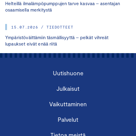
Helteillä ilmalämpöpumppujen tarve kasvaa – asentajan
osaamisella merkitystä
15.07.2026 / TIEDOTTEET
Ympäristöväittämiin täsmällisyyttä – pelkät vihreät
lupaukset eivät enää riitä
Uutishuone
Julkaisut
Vaikuttaminen
Palvelut
Tietoa meistä