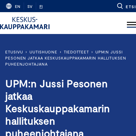
Skip
EN
SV
FI
ETSI
to
content
ETUSIVU
›
UUTISHUONE
›
TIEDOTTEET
›
UPM:N JUSSI
PESONEN JATKAA KESKUSKAUPPAKAMARIN HALLITUKSEN
PUHEENJOHTAJANA
UPM:n Jussi Pesonen
jatkaa
Keskuskauppakamarin
hallituksen
puheenjohtajana