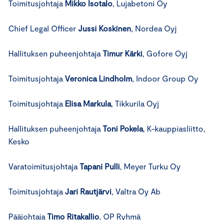
Toimitusjohtaja
Mikko Isotalo
, Lujabetoni Oy
Chief Legal Officer
Jussi Koskinen
, Nordea Oyj
Hallituksen puheenjohtaja
Timur Kärki
, Gofore Oyj
Toimitusjohtaja
Veronica Lindholm
, Indoor Group Oy
Toimitusjohtaja
Elisa Markula
, Tikkurila Oyj
Hallituksen puheenjohtaja
Toni Pokela
, K-kauppiasliitto,
Kesko
Varatoimitusjohtaja
Tapani Pulli
, Meyer Turku Oy
Toimitusjohtaja
Jari Rautjärvi
, Valtra Oy Ab
Pääjohtaja
Timo Ritakallio
, OP Ryhmä