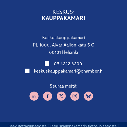
Keskuskauppakamari
PL 1000, Alvar Aallon katu 5 C
00101 Helsinki
09 4242 6200
keskuskauppakamari@chamber.fi
Seuraa meitä:
Saavutettavuusseloste
|
Keskuskauppakamarin tietosuojaseloste
|