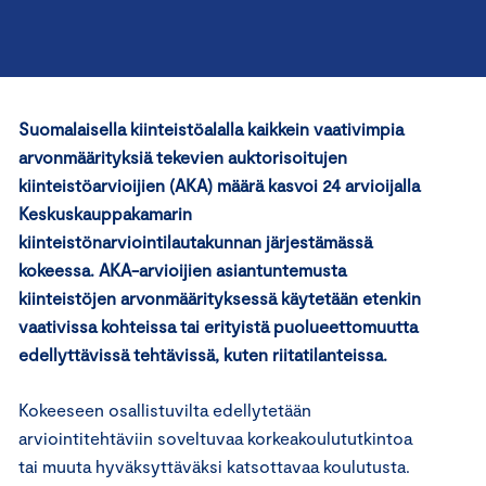
Suomalaisella kiinteistöalalla kaikkein vaativimpia
arvonmäärityksiä tekevien auktorisoitujen
kiinteistöarvioijien (AKA) määrä kasvoi 24 arvioijalla
Keskuskauppakamarin
kiinteistönarviointilautakunnan järjestämässä
kokeessa. AKA-arvioijien asiantuntemusta
kiinteistöjen arvonmäärityksessä käytetään etenkin
vaativissa kohteissa tai erityistä puolueettomuutta
edellyttävissä tehtävissä, kuten riitatilanteissa.
Kokeeseen osallistuvilta edellytetään
arviointitehtäviin soveltuvaa korkeakoulututkintoa
tai muuta hyväksyttäväksi katsottavaa koulutusta.