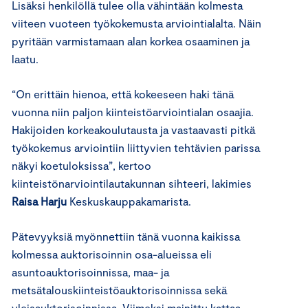
Lisäksi henkilöllä tulee olla vähintään kolmesta
viiteen vuoteen työkokemusta arviointialalta. Näin
pyritään varmistamaan alan korkea osaaminen ja
laatu.
“On erittäin hienoa, että kokeeseen haki tänä
vuonna niin paljon kiinteistöarviointialan osaajia.
Hakijoiden korkeakoulutausta ja vastaavasti pitkä
työkokemus arviointiin liittyvien tehtävien parissa
näkyi koetuloksissa”, kertoo
kiinteistönarviointilautakunnan sihteeri, lakimies
Raisa Harju
Keskuskauppakamarista.
Pätevyyksiä myönnettiin tänä vuonna kaikissa
kolmessa auktorisoinnin osa-alueissa eli
asuntoauktorisoinnissa, maa- ja
metsätalouskiinteistöauktorisoinnissa sekä
yleisauktorisoinnissa. Viimeksi mainittu kattaa