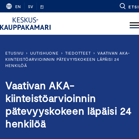
Skip
EN
SV
FI
ETSI
to
content
ETUSIVU
›
UUTISHUONE
›
TIEDOTTEET
›
VAATIVAN AKA-
KIINTEISTÖARVIOINNIN PÄTEVYYSKOKEEN LÄPÄISI 24
HENKILÖÄ
Vaativan AKA-
kiinteistöarvioinnin
pätevyyskokeen läpäisi 24
henkilöä