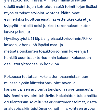
edellä mainittujen kohteiden sekä toimitilojen lisäksi
myös erityiset arviointikohteet. Näitä ovat
esimerkiksi huoltoasemat, laskettelukeskukset ja
kylpylät, hotellit sekä julkiset rakennukset, kuten
kirkot ja koulut.
Hyväksytyistä 21 läpäisi yleisauktorisoinnin/KHK-
kokeen, 2 henkilöä läpäisi maa- ja
metsätalouskiinteistöauktorisoinnin kokeen ja 1
henkilö asuntoauktorisoinnin kokeen. Kokeeseen
osallistui yhteensä 35 henkilöä.
Kokeessa testataan kokelaiden osaamista muun
muassa hyvän kiinteistöarviointitavan ja
kansainvälisen arviointistandardin soveltamisesta
käytännön arviointitehtäviin. Kokelaiden tulee hallita
eri tilanteisiin soveltuvat arviointimenetelmät, osata
analysoida kiinteistömarkkinoihin ja kohteen arvoon