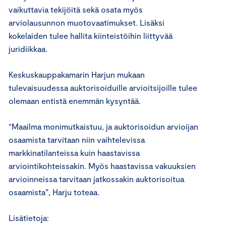
vaikuttavia tekijöitä sekä osata myös
arviolausunnon muotovaatimukset. Lisäksi
kokelaiden tulee hallita kiinteistöihin liittyvää
juridiikkaa.
Keskuskauppakamarin Harjun mukaan
tulevaisuudessa auktorisoiduille arvioitsijoille tulee
olemaan entistä enemmän kysyntää.
“Maailma monimutkaistuu, ja auktorisoidun arvioijan
osaamista tarvitaan niin vaihtelevissa
markkinatilanteissa kuin haastavissa
arviointikohteissakin. Myös haastavissa vakuuksien
arvioinneissa tarvitaan jatkossakin auktorisoitua
osaamista”, Harju toteaa.
Lisätietoja: