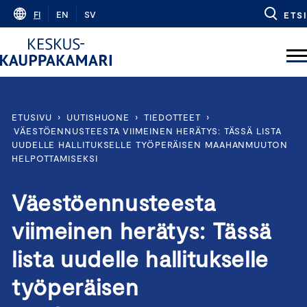
Skip
FI
EN
SV
ETSI
to
content
ETUSIVU
›
UUTISHUONE
›
TIEDOTTEET
›
VÄESTÖENNUSTEESTA VIIMEINEN HERÄTYS: TÄSSÄ LISTA
UUDELLE HALLITUKSELLE TYÖPERÄISEN MAAHANMUUTON
HELPOTTAMISEKSI
Väestöennusteesta
viimeinen herätys: Tässä
lista uudelle hallitukselle
työperäisen