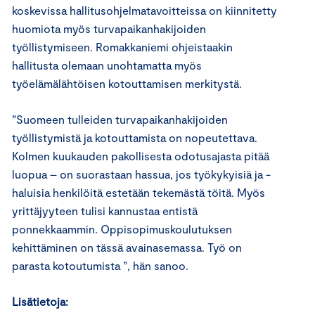
koskevissa hallitusohjelmatavoitteissa on kiinnitetty
huomiota myös turvapaikanhakijoiden
työllistymiseen. Romakkaniemi ohjeistaakin
hallitusta olemaan unohtamatta myös
työelämälähtöisen kotouttamisen merkitystä.
”Suomeen tulleiden turvapaikanhakijoiden
työllistymistä ja kotouttamista on nopeutettava.
Kolmen kuukauden pakollisesta odotusajasta pitää
luopua – on suorastaan hassua, jos työkykyisiä ja -
haluisia henkilöitä estetään tekemästä töitä. Myös
yrittäjyyteen tulisi kannustaa entistä
ponnekkaammin. Oppisopimuskoulutuksen
kehittäminen on tässä avainasemassa. Työ on
parasta kotoutumista ”, hän sanoo.
Lisätietoja: