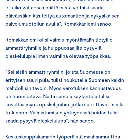
etteikö valtaosaa päätöksistä voitaisi saada
päivässäkin käsiteltyä automaation ja nykyaikaisen
palvelumuotoilun avulla”, Romakkaniemi sanoo.
Romakkaniemi olisi valmis myöntämään tietyille
ammattiryhmille ja huippuosaajille pysyviä
oleskelulupia ilman valmiina olevaa työpaikkaa.
”Sellaisiin ammattiryhmiin, joista Suomessa on
erityisen suuri pula, tulisi houkutella Suomeen kaikin
mahdollisin tavoin. Myös verotuksen kannustavuus
on huomioitava. Näitä samoja käytäntöjä tulisi
soveltaa myös opiskelijoihin, jotka suorittavat meillä
tutkinnon. Valmistumisen yhteydessä heidän tulisi
saada pysyvä oleskelulupa”, hän sanoo.
Keskuskauppakamarin työperäistä maahanmuuttoa