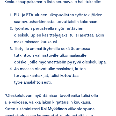
Keskuskauppakamarin lista seuraavalle hallitukselle:
EU- ja ETA-alueen ulkopuolisten työntekijöiden
saatavuusharkinnasta luovuttaisiin kokonaan.
Työnteon perusteella myönnettävien
oleskelulupien käsittelyajaksi tulisi asettaa lakiin
maksimissaan kuukausi.
Tietyille ammattiryhmille sekä Suomessa
tutkintoon valmistuville ulkomaalaisille
opiskelijoille myönnettäisiin pysyvä oleskelulupa.
Jo maassa olevat ulkomaalaiset, kuten
turvapaikanhakijat, tulisi kotouttaa
työelämälähtöisesti.
”Oleskeluluvan myöntämisen tavoiteaika tulisi olla
alle viikossa, vaikka lakiin kirjattaisiin kuukausi.
Kuten sisäministeri
Kai Mykkänen
viikonloppuna
haastattelussaan kommentoi, ei ole esteitä sille,