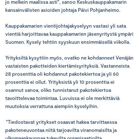
jo melkein maalissa asti”, sanoo Keskuskauppakamarin
kansainvälisten asioiden johtaja Päivi Pohjanheimo.
Kauppakamarien vientijohtajakyselyyn vastasi yli sata
vientiä harjoittavaa kauppakamarien jäsenyritystä ympäri
Suomen. Kysely tehtiin syyskuun ensimmäisellä viikolla.
Yrityksiltä kysyttiin myös, ovatko ne kohdanneet Venäjän
vastaisten pakotteiden kiertämisyrityksiä. Vastanneista
28 prosenttia oli kohdannut pakotekiertoa ja yli 60
prosenttia ei ollut. Yrityksistä yli 10 prosenttia ei
osannut sanoa, oliko tunnistanut pakotekiertoa
tavoittelevaa toimintaa. Luvuissa ei ole merkittäviä
muutoksia verrattuna aiempiin kyselyihin.
”Tiedostavat yritykset osaavat hakea tarvittaessa
pakoteneuvontaa niitä tarjoavilta viranomaisilta ja
ulkomaankauppaa tukevilta organisaatioilta