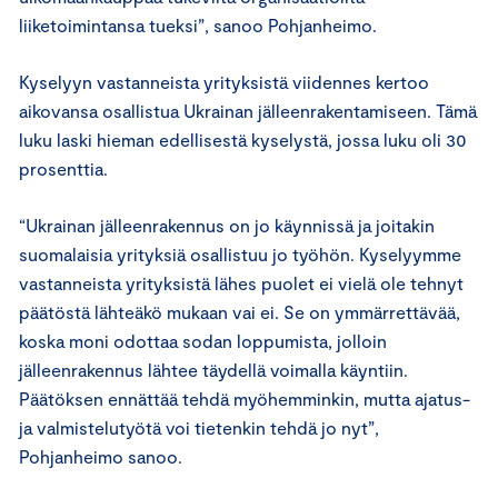
liiketoimintansa tueksi”, sanoo Pohjanheimo.
Kyselyyn vastanneista yrityksistä viidennes kertoo
aikovansa osallistua Ukrainan jälleenrakentamiseen. Tämä
luku laski hieman edellisestä kyselystä, jossa luku oli 30
prosenttia.
“Ukrainan jälleenrakennus on jo käynnissä ja joitakin
suomalaisia yrityksiä osallistuu jo työhön. Kyselyymme
vastanneista yrityksistä lähes puolet ei vielä ole tehnyt
päätöstä lähteäkö mukaan vai ei. Se on ymmärrettävää,
koska moni odottaa sodan loppumista, jolloin
jälleenrakennus lähtee täydellä voimalla käyntiin.
Päätöksen ennättää tehdä myöhemminkin, mutta ajatus-
ja valmistelutyötä voi tietenkin tehdä jo nyt”,
Pohjanheimo sanoo.