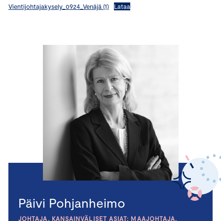
Vientijohtajakysely_0924_Venäjä (1)
Lataa
Päivi Pohjanheimo
JOHTAJA, KANSAINVÄLISET ASIAT; MAAJOHTAJA,