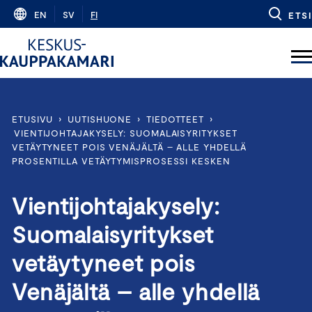
Skip
EN
SV
FI
ETSI
to
content
ETUSIVU
›
UUTISHUONE
›
TIEDOTTEET
›
VIENTIJOHTAJAKYSELY: SUOMALAISYRITYKSET
VETÄYTYNEET POIS VENÄJÄLTÄ – ALLE YHDELLÄ
PROSENTILLA VETÄYTYMISPROSESSI KESKEN
Vientijohtajakysely:
Suomalaisyritykset
vetäytyneet pois
Venäjältä – alle yhdellä