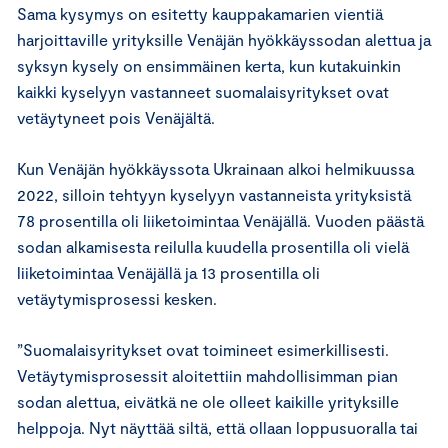
Sama kysymys on esitetty kauppakamarien vientiä
harjoittaville yrityksille Venäjän hyökkäyssodan alettua ja
syksyn kysely on ensimmäinen kerta, kun kutakuinkin
kaikki kyselyyn vastanneet suomalaisyritykset ovat
vetäytyneet pois Venäjältä.
Kun Venäjän hyökkäyssota Ukrainaan alkoi helmikuussa
2022, silloin tehtyyn kyselyyn vastanneista yrityksistä
78 prosentilla oli liiketoimintaa Venäjällä. Vuoden päästä
sodan alkamisesta reilulla kuudella prosentilla oli vielä
liiketoimintaa Venäjällä ja 13 prosentilla oli
vetäytymisprosessi kesken.
”Suomalaisyritykset ovat toimineet esimerkillisesti.
Vetäytymisprosessit aloitettiin mahdollisimman pian
sodan alettua, eivätkä ne ole olleet kaikille yrityksille
helppoja. Nyt näyttää siltä, että ollaan loppusuoralla tai