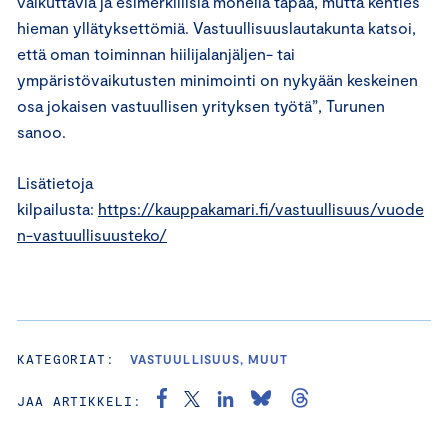
vaikuttavia ja esimerkillisiä monella tapaa, mutta kenties
hieman yllätyksettömiä. Vastuullisuuslautakunta katsoi,
että oman toiminnan hiilijalanjäljen- tai
ympäristövaikutusten minimointi on nykyään keskeinen
osa jokaisen vastuullisen yrityksen työtä”, Turunen
sanoo.
Lisätietoja
kilpailusta:
https://kauppakamari.fi/vastuullisuus/vuode
n-vastuullisuusteko/
KATEGORIAT:
VASTUULLISUUS, MUUT
JAA ARTIKKELI: