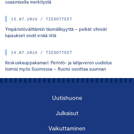
osaamisella merkitystä
15.07.2026 / TIEDOTTEET
Ympäristöväittämiin täsmällisyyttä – pelkät vihreät
lupaukset eivät enää riitä
14.07.2026 / TIEDOTTEET
Keskuskauppakamari: Perintö- ja lahjaveron uudistus
toimisi myös Suomessa – Ruotsi osoittaa suunnan
Uutishuone
Julkaisut
Vaikuttaminen