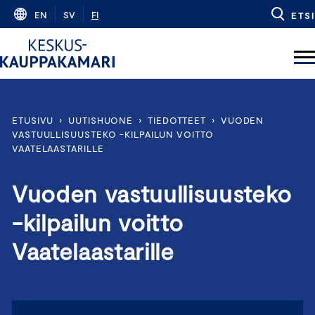
Skip
EN
SV
FI
ETSI
to
content
ETUSIVU
›
UUTISHUONE
›
TIEDOTTEET
›
VUODEN
VASTUULLISUUSTEKO -KILPAILUN VOITTO
VAATELAASTARILLE
Vuoden vastuullisuusteko
-kilpailun voitto
Vaatelaastarille