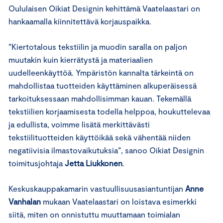
Oululaisen Oikiat Designin kehittämä Vaatelaastari on
hankaamalla kiinnitettävä korjauspaikka.
”Kiertotalous tekstiilin ja muodin saralla on paljon
muutakin kuin kierrätystä ja materiaalien
uudelleenkäyttöä. Ympäristön kannalta tärkeintä on
mahdollistaa tuotteiden käyttäminen alkuperäisessä
tarkoituksessaan mahdollisimman kauan. Tekemällä
tekstiilien korjaamisesta todella helppoa, houkuttelevaa
ja edullista, voimme lisätä merkittävästi
tekstiilituotteiden käyttöikää sekä vähentää niiden
negatiivisia ilmastovaikutuksia”, sanoo Oikiat Designin
toimitusjohtaja
Jetta Liukkonen
.
Keskuskauppakamarin vastuullisuusasiantuntijan
Anne
Vanhalan
mukaan Vaatelaastari on loistava esimerkki
siitä, miten on onnistuttu muuttamaan toimialan