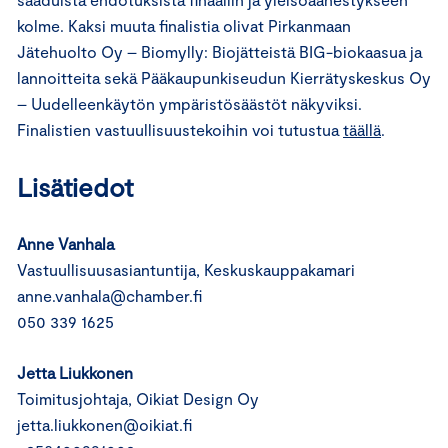
kolme. Kaksi muuta finalistia olivat Pirkanmaan
Jätehuolto Oy – Biomylly: Biojätteistä BIG-biokaasua ja
lannoitteita sekä Pääkaupunkiseudun Kierrätyskeskus Oy
– Uudelleenkäytön ympäristösäästöt näkyviksi.
Finalistien vastuullisuustekoihin voi tutustua
täällä
.
Lisätiedot
Anne Vanhala
Vastuullisuusasiantuntija, Keskuskauppakamari
anne.vanhala@chamber.fi
050 339 1625
Jetta Liukkonen
Toimitusjohtaja, Oikiat Design Oy
jetta.liukkonen@oikiat.fi