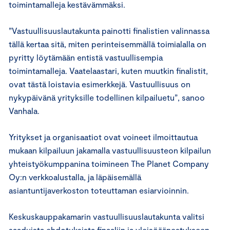
toimintamalleja kestävämmäksi.
”Vastuullisuuslautakunta painotti finalistien valinnassa
tällä kertaa sitä, miten perinteisemmällä toimialalla on
pyritty löytämään entistä vastuullisempia
toimintamalleja. Vaatelaastari, kuten muutkin finalistit,
ovat tästä loistavia esimerkkejä. Vastuullisuus on
nykypäivänä yrityksille todellinen kilpailuetu”, sanoo
Vanhala.
Yritykset ja organisaatiot ovat voineet ilmoittautua
mukaan kilpailuun jakamalla vastuullisuusteon kilpailun
yhteistyökumppanina toimineen The Planet Company
Oy:n verkkoalustalla, ja läpäisemällä
asiantuntijaverkoston toteuttaman esiarvioinnin.
Keskuskauppakamarin vastuullisuuslautakunta valitsi
saaduista ehdotuksista finaaliin ja yleisöäänestykseen