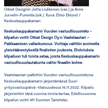
Oikiat Designin Jetta Liukkonen (vas.) ja Anne
Jurvelin-Pummila (oik.). Kuva: Elmo Eklund /
Keskuskauppakamari.
Keskuskauppakamarin Vuoden vastuullisuusteko -
kilpailun voitti Oikiat Design Oy:n Vaatelaastari –
Paikkaamisen vallankumous. Voittaja valittiin avoimella
yleisöäänestyksellä finalistien joukosta. Ehdotuksia
kilpailuun tuli toista sataa, joista Keskuskauppakamarin
vastuullisuuslautakunta valitsi finaaliin kolme.
Vaatelaastari palkittiin Vuoden vastuullisuustekona
Keskuskauppakamarin järjestämässä Suuri
yritysvastuupäivä -tilaisuudessa 16.11.2022. Kilpailu
järjestettiin tänä vuonna toista kertaa. Edellisvuonna
kilpailun voitti 4H Suomen Taimiteko.