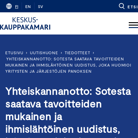
Skip
FI
EN
SV
ETSI
to
content
ETUSIVU
›
UUTISHUONE
›
TIEDOTTEET
›
YHTEISKANNANOTTO: SOTESTA SAATAVA TAVOITTEIDEN
MUKAINEN JA IHMISLÄHTÖINEN UUDISTUS, JOKA HUOMIOI
YRITYSTEN JA JÄRJESTÖJEN PANOKSEN
Yhteiskannanotto: Sotesta
saatava tavoitteiden
mukainen ja
ihmislähtöinen uudistus,