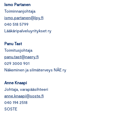
Ismo Partanen
Toiminnanjohtaja
ismo.partanen@lpy.fi
040 518 5799
Lääkäripalveluyritykset ry
Panu Tast
Toimitusjohtaja
panu.tast@naery.fi
029 3000 901
Näkeminen ja silmäterveys NÄE ry
Anne Knaapi
Johtaja, varapääsihteeri
anne.knaapi@soste.fi
040 194 2518
SOSTE