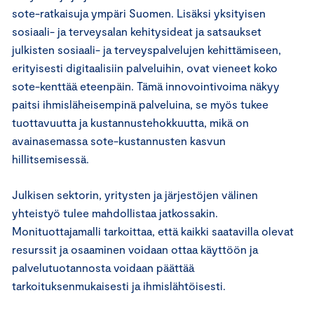
sote-ratkaisuja ympäri Suomen. Lisäksi yksityisen
sosiaali- ja terveysalan kehitysideat ja satsaukset
julkisten sosiaali- ja terveyspalvelujen kehittämiseen,
erityisesti digitaalisiin palveluihin, ovat vieneet koko
sote-kenttää eteenpäin. Tämä innovointivoima näkyy
paitsi ihmisläheisempinä palveluina, se myös tukee
tuottavuutta ja kustannustehokkuutta, mikä on
avainasemassa sote-kustannusten kasvun
hillitsemisessä.
Julkisen sektorin, yritysten ja järjestöjen välinen
yhteistyö tulee mahdollistaa jatkossakin.
Monituottajamalli tarkoittaa, että kaikki saatavilla olevat
resurssit ja osaaminen voidaan ottaa käyttöön ja
palvelutuotannosta voidaan päättää
tarkoituksenmukaisesti ja ihmislähtöisesti.