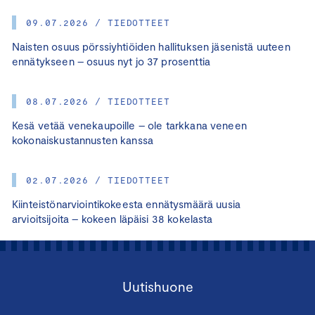
09.07.2026 / TIEDOTTEET
Naisten osuus pörssiyhtiöiden hallituksen jäsenistä uuteen
ennätykseen – osuus nyt jo 37 prosenttia
08.07.2026 / TIEDOTTEET
Kesä vetää venekaupoille – ole tarkkana veneen
kokonaiskustannusten kanssa
02.07.2026 / TIEDOTTEET
Kiinteistönarviointikokeesta ennätysmäärä uusia
arvioitsijoita – kokeen läpäisi 38 kokelasta
Uutishuone