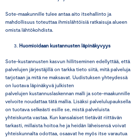
Sote-maakunnille tulee antaa aito itsehallinto ja
mahdollisuus toteuttaa ihmislähtöisiä ratkaisuja alueen
omista lähtökohdista.
Huomioidaan kustannusten läpinäkyvyys
Sote-kustannusten kasvun hillitseminen edellyttää, että
palvelujen järjestäjillä on tarkka tieto siitä, mitä palveluja
tarjotaan ja mitä ne maksavat. Uudistuksen yhteydessä
on luotava läpinäkyvä julkisten
palvelujen kustannuslaskennan malli ja sote-maakunnille
velvoite noudattaa tätä mallia. Lisäksi palvelulupauksella
on tuotava selkeästi esille se, mistä palveluista
yhteiskunta vastaa. Kun kansalaiset tietävät riittävän
tarkasti, millaista hoitoa he ja heidän läheisensä voivat
yhteiskunnalta odottaa, osaavat he myös itse varautua