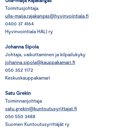
Ulla-Maija Rajakangas
Toimitusjohtaja
ulla-maija.rajakangas@hyvinvointiala.fi
0400 37 4164
Hyvinvointiala HALI ry
Johanna Sipola
Johtaja, vaikuttaminen ja kilpailukyky
johanna.sipola@kauppakamari.fi
050 352 1172
Keskuskauppakamari
Satu Grekin
Toiminnanjohtaja
satu.grekin@kuntoutusyrittajat.fi
050 550 3488
Suomen Kuntoutusyrittäjät ry