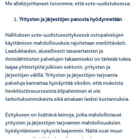
Me allekirjoittaneet toivomme, että sote-uudistuksessa:
Yritysten ja järjestöjen panosta hyödynnetään
Hallituksen sote-uudistusesityksessä ostopalvelujen
käyttämisen mahdollisuuksia rajoitetaan merkittävästi.
Laadukkaiden, alueellisesti tasavertaisten ja
ihmislähtöisten palvelujen takaamiseksi on tärkeää tukea
laajaa yhteistyötä julkisen sektorin, yritysten ja
järjestöjen välillä. Yritysten ja järjestöjen tarjoamia
palveluja kannattaa hyödyntää siksikin, että niukoista
henkilöstöresursseista kilpaileminen ei ole
tarkoituksenmukaista eikä ainakaan laskisi kustannuksia.
Esitykseen on lisättävä keinoja, jotka mahdollistavat
yritysten ja järjestöjen tarjoamien mahdollisuuksien
hyödyntämisen nykyistä laajemmin. Näitä ovat muun