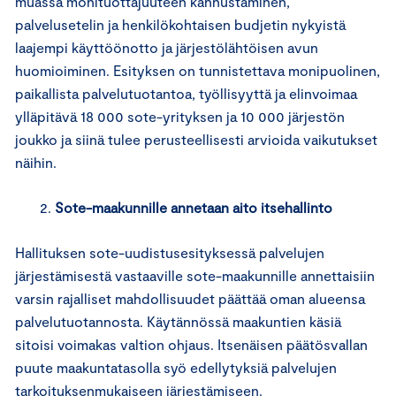
muassa monituottajuuteen kannustaminen,
palvelusetelin ja henkilökohtaisen budjetin nykyistä
laajempi käyttöönotto ja järjestölähtöisen avun
huomioiminen. Esityksen on tunnistettava monipuolinen,
paikallista palvelutuotantoa, työllisyyttä ja elinvoimaa
ylläpitävä 18 000 sote-yrityksen ja 10 000 järjestön
joukko ja siinä tulee perusteellisesti arvioida vaikutukset
näihin.
Sote-maakunnille annetaan aito itsehallinto
Hallituksen sote-uudistusesityksessä palvelujen
järjestämisestä vastaaville sote-maakunnille annettaisiin
varsin rajalliset mahdollisuudet päättää oman alueensa
palvelutuotannosta. Käytännössä maakuntien käsiä
sitoisi voimakas valtion ohjaus. Itsenäisen päätösvallan
puute maakuntatasolla syö edellytyksiä palvelujen
tarkoituksenmukaiseen järjestämiseen.