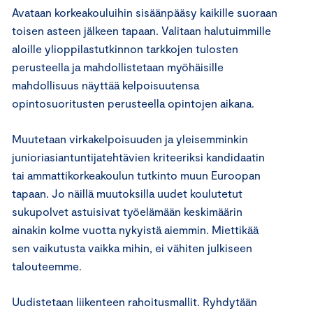
Avataan korkeakouluihin sisäänpääsy kaikille suoraan
toisen asteen jälkeen tapaan. Valitaan halutuimmille
aloille ylioppilastutkinnon tarkkojen tulosten
perusteella ja mahdollistetaan myöhäisille
mahdollisuus näyttää kelpoisuutensa
opintosuoritusten perusteella opintojen aikana.
Muutetaan virkakelpoisuuden ja yleisemminkin
junioriasiantuntijatehtävien kriteeriksi kandidaatin
tai ammattikorkeakoulun tutkinto muun Euroopan
tapaan. Jo näillä muutoksilla uudet koulutetut
sukupolvet astuisivat työelämään keskimäärin
ainakin kolme vuotta nykyistä aiemmin. Miettikää
sen vaikutusta vaikka mihin, ei vähiten julkiseen
talouteemme.
Uudistetaan liikenteen rahoitusmallit. Ryhdytään