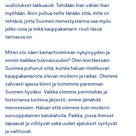
uudistukset takkuavat. Tehdään liian vähän liian
myöhään. Aion puhua teille tänään siitä, mitä on
tehtävä, jotta Suomen menestystarina saa myös
jatko-osia ja mikä kauppakamarin rooli tässä
tarinassa on.
Miten siis näen kamaritoiminnan nykyisyyden ja
ennen kaikkea tulevaisuuden? Olen kiertäessäni
Suomea puhunut siitä, kuinka haluan mielikuvan
kauppakamarista olevan moderni ja raikas. Olemme
vahvasti ajassa kiinni ja toimimme paremman
Suomen hyväksi. Vaikka olemme perinteikäs ja
historiansa tunteva järjestö, emme jämähdä
menneeseen. Haluan että olemme kuin moderni
eurooppalainen katukahvila. Paikka, jossa ihmiset
tapaavat ja viihtyvät sekä uudet ajatukset syntyvät
ja vaihtuvat.