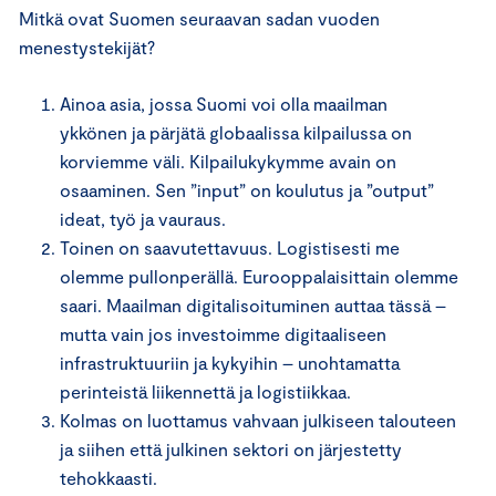
Mitkä ovat Suomen seuraavan sadan vuoden
menestystekijät?
Ainoa asia, jossa Suomi voi olla maailman
ykkönen ja pärjätä globaalissa kilpailussa on
korviemme väli. Kilpailukykymme avain on
osaaminen. Sen ”input” on koulutus ja ”output”
ideat, työ ja vauraus.
Toinen on saavutettavuus. Logistisesti me
olemme pullonperällä. Eurooppalaisittain olemme
saari. Maailman digitalisoituminen auttaa tässä –
mutta vain jos investoimme digitaaliseen
infrastruktuuriin ja kykyihin – unohtamatta
perinteistä liikennettä ja logistiikkaa.
Kolmas on luottamus vahvaan julkiseen talouteen
ja siihen että julkinen sektori on järjestetty
tehokkaasti.