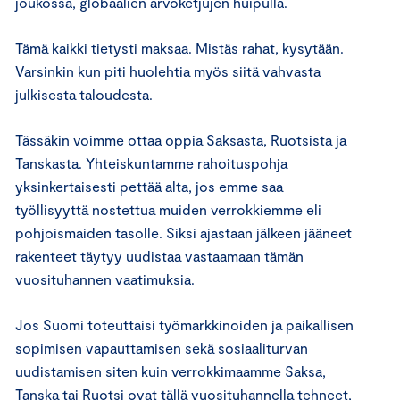
joukossa, globaalien arvoketjujen huipulla.
Tämä kaikki tietysti maksaa. Mistäs rahat, kysytään.
Varsinkin kun piti huolehtia myös siitä vahvasta
julkisesta taloudesta.
Tässäkin voimme ottaa oppia Saksasta, Ruotsista ja
Tanskasta. Yhteiskuntamme rahoituspohja
yksinkertaisesti pettää alta, jos emme saa
työllisyyttä nostettua muiden verrokkiemme eli
pohjoismaiden tasolle. Siksi ajastaan jälkeen jääneet
rakenteet täytyy uudistaa vastaamaan tämän
vuosituhannen vaatimuksia.
Jos Suomi toteuttaisi työmarkkinoiden ja paikallisen
sopimisen vapauttamisen sekä sosiaaliturvan
uudistamisen siten kuin verrokkimaamme Saksa,
Tanska tai Ruotsi ovat tällä vuosituhannella tehneet,