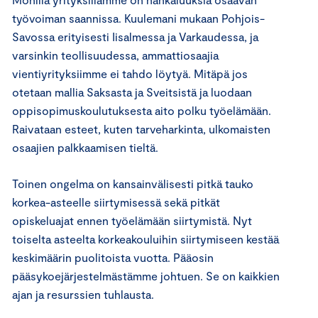
työvoiman saannissa. Kuulemani mukaan Pohjois-
Savossa erityisesti Iisalmessa ja Varkaudessa, ja
varsinkin teollisuudessa, ammattiosaajia
vientiyrityksiimme ei tahdo löytyä. Mitäpä jos
otetaan mallia Saksasta ja Sveitsistä ja luodaan
oppisopimuskoulutuksesta aito polku työelämään.
Raivataan esteet, kuten tarveharkinta, ulkomaisten
osaajien palkkaamisen tieltä.
Toinen ongelma on kansainvälisesti pitkä tauko
korkea-asteelle siirtymisessä sekä pitkät
opiskeluajat ennen työelämään siirtymistä. Nyt
toiselta asteelta korkeakouluihin siirtymiseen kestää
keskimäärin puolitoista vuotta. Pääosin
pääsykoejärjestelmästämme johtuen. Se on kaikkien
ajan ja resurssien tuhlausta.