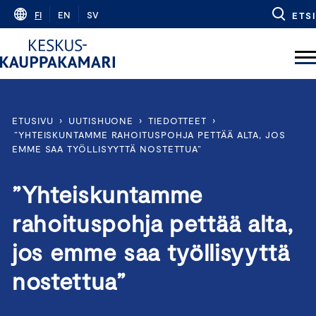
Skip
FI
EN
SV
ETSI
to
content
ETUSIVU
›
UUTISHUONE
›
TIEDOTTEET
›
”YHTEISKUNTAMME RAHOITUSPOHJA PETTÄÄ ALTA, JOS
EMME SAA TYÖLLISYYTTÄ NOSTETTUA”
”Yhteiskuntamme
rahoituspohja pettää alta,
jos emme saa työllisyyttä
nostettua”