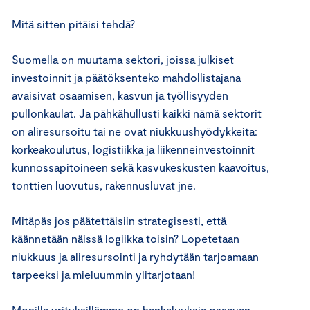
Mitä sitten pitäisi tehdä?
Suomella on muutama sektori, joissa julkiset
investoinnit ja päätöksenteko mahdollistajana
avaisivat osaamisen, kasvun ja työllisyyden
pullonkaulat. Ja pähkähullusti kaikki nämä sektorit
on aliresursoitu tai ne ovat niukkuushyödykkeita:
korkeakoulutus, logistiikka ja liikenneinvestoinnit
kunnossapitoineen sekä kasvukeskusten kaavoitus,
tonttien luovutus, rakennusluvat jne.
Mitäpäs jos päätettäisiin strategisesti, että
käännetään näissä logiikka toisin? Lopetetaan
niukkuus ja aliresursointi ja ryhdytään tarjoamaan
tarpeeksi ja mieluummin ylitarjotaan!
Monilla yrityksillämme on hankaluuksia osaavan