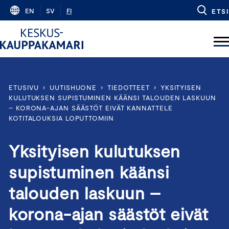
Skip
EN
SV
FI
ETSI
to
content
ETUSIVU
›
UUTISHUONE
›
TIEDOTTEET
›
YKSITYISEN
KULUTUKSEN SUPISTUMINEN KÄÄNSI TALOUDEN LASKUUN
– KORONA-AJAN SÄÄSTÖT EIVÄT KANNATTELE
KOTITALOUKSIA LOPUTTOMIIN
Yksityisen kulutuksen
supistuminen käänsi
talouden laskuun –
korona-ajan säästöt eivät