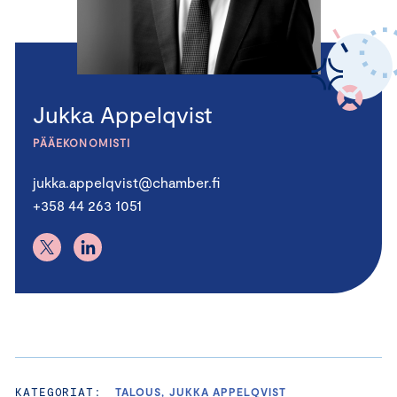
Jukka Appelqvist
PÄÄEKONOMISTI
jukka.appelqvist@chamber.fi
+358 44 263 1051
KATEGORIAT:
TALOUS, JUKKA APPELQVIST