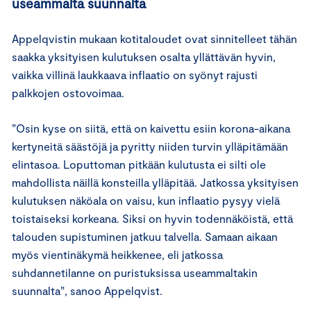
useammalta suunnalta
Appelqvistin mukaan kotitaloudet ovat sinnitelleet tähän
saakka yksityisen kulutuksen osalta yllättävän hyvin,
vaikka villinä laukkaava inflaatio on syönyt rajusti
palkkojen ostovoimaa.
”Osin kyse on siitä, että on kaivettu esiin korona-aikana
kertyneitä säästöjä ja pyritty niiden turvin ylläpitämään
elintasoa. Loputtoman pitkään kulutusta ei silti ole
mahdollista näillä konsteilla ylläpitää. Jatkossa yksityisen
kulutuksen näköala on vaisu, kun inflaatio pysyy vielä
toistaiseksi korkeana. Siksi on hyvin todennäköistä, että
talouden supistuminen jatkuu talvella. Samaan aikaan
myös vientinäkymä heikkenee, eli jatkossa
suhdannetilanne on puristuksissa useammaltakin
suunnalta”, sanoo Appelqvist.