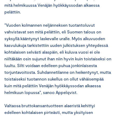
mitä helmikuussa Venäjän hyökkäyssodan alkaessa
pelättiin.
”Vuoden kolmannen neljänneksen tuotantoluvut
vahvistavat sen mitä pelättiin, eli Suomen talous on
syksyllä kääntynyt laskevalle uralle. Myös alkuvuoden
kasvulukuja tarkistettiin uuden julkistuksen yhteydessä
kohtalaisen selvästi alaspäin, eli kuluva vuosi ei ole
niiltäkään osin sujunut ihan niin hyvin kuin toistaiseksi on
luultu. Silti voidaan edelleen puhua jonkinlaisesta
torjuntavoitosta. Suhdannetilanne on heikentynyt, mutta
toistaiseksi tuotannon sukellus on ollut vähäisempää
kuin mitä pelättiin Venäjän hyökkäyssodan alkaessa
helmikuun lopussa”, sanoo Appelqvist.
Valtaosa bruttokansantuotteen alaeristä kehittyi
edelleen kohtalaisen pirteästi, mutta yksityisen