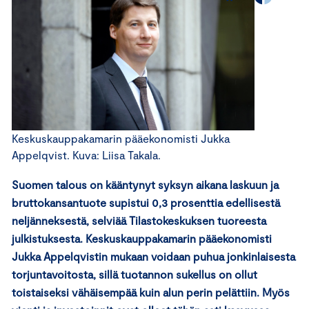
Keskuskauppakamarin pääekonomisti Jukka
Appelqvist. Kuva: Liisa Takala.
Suomen talous on kääntynyt syksyn aikana laskuun ja
bruttokansantuote supistui 0,3 prosenttia edellisestä
neljänneksestä, selviää Tilastokeskuksen tuoreesta
julkistuksesta. Keskuskauppakamarin pääekonomisti
Jukka Appelqvistin mukaan voidaan puhua jonkinlaisesta
torjuntavoitosta, sillä tuotannon sukellus on ollut
toistaiseksi vähäisempää kuin alun perin pelättiin. Myös