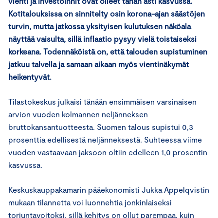
vienti ja investoinnit ovat olleet tähän asti kasvussa.
Kotitalouksissa on sinnitelty osin korona-ajan säästöjen
turvin, mutta jatkossa yksityisen kulutuksen näköala
näyttää vaisulta, sillä inflaatio pysyy vielä toistaiseksi
korkeana. Todennäköistä on, että talouden supistuminen
jatkuu talvella ja samaan aikaan myös vientinäkymät
heikentyvät.
Tilastokeskus julkaisi tänään ensimmäisen varsinaisen
arvion vuoden kolmannen neljänneksen
bruttokansantuotteesta. Suomen talous supistui 0,3
prosenttia edellisestä neljänneksestä. Suhteessa viime
vuoden vastaavaan jaksoon oltiin edelleen 1,0 prosentin
kasvussa.
Keskuskauppakamarin pääekonomisti Jukka Appelqvistin
mukaan tilannetta voi luonnehtia jonkinlaiseksi
torjuntavoitoksi, sillä kehitys on ollut parempaa, kuin