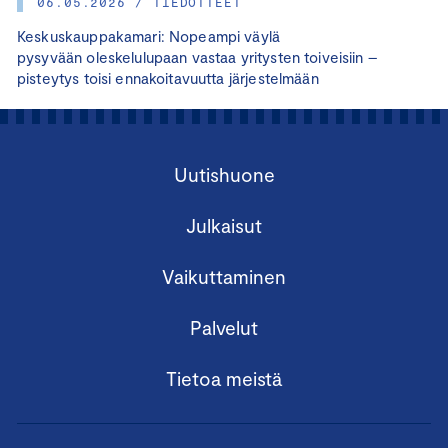
06.05.2026 / TIEDOTTEET
Keskuskauppakamari: Nopeampi väylä
pysyvään oleskelulupaan vastaa yritysten toiveisiin –
pisteytys toisi ennakoitavuutta järjestelmään
Uutishuone
Julkaisut
Vaikuttaminen
Palvelut
Tietoa meistä