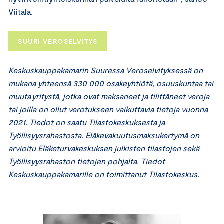
Viitala.
SUURI VEROSELVITYS
Keskuskauppakamarin Suuressa Veroselvityksessä on
mukana yhteensä 330 000 osakeyhtiötä, osuuskuntaa tai
muuta yritystä, jotka ovat maksaneet ja tilittäneet veroja
tai joilla on ollut verotukseen vaikuttavia tietoja vuonna
2021. Tiedot on saatu Tilastokeskuksesta ja
Työllisyysrahastosta. Eläkevakuutusmaksukertymä on
arvioitu Eläketurvakeskuksen julkisten tilastojen sekä
Työllisyysrahaston tietojen pohjalta. Tiedot
Keskuskauppakamarille on toimittanut Tilastokeskus.