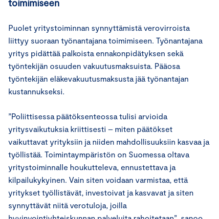
toimimiseen
Puolet yritystoiminnan synnyttämistä verovirroista
liittyy suoraan työnantajana toimimiseen. Työnantajana
yritys pidättää palkoista ennakonpidätyksen sekä
työntekijän osuuden vakuutusmaksuista. Pääosa
työntekijän eläkevakuutusmaksusta jää työnantajan
kustannukseksi.
”Poliittisessa päätöksenteossa tulisi arvioida
yritysvaikutuksia kriittisesti – miten päätökset
vaikuttavat yrityksiin ja niiden mahdollisuuksiin kasvaa ja
työllistää. Toimintaympäristön on Suomessa oltava
yritystoiminnalle houkutteleva, ennustettava ja
kilpailukykyinen. Vain siten voidaan varmistaa, että
yritykset työllistävät, investoivat ja kasvavat ja siten
synnyttävät niitä verotuloja, joilla
hyvinvointiyhteiskunnan palveluita rahoitetaan”, sanoo