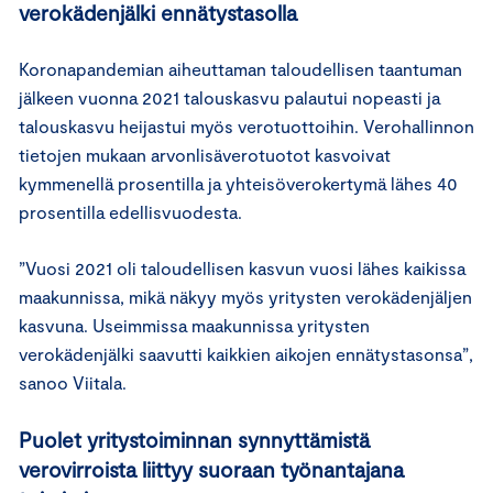
verokädenjälki ennätystasolla
Koronapandemian aiheuttaman taloudellisen taantuman
jälkeen vuonna 2021 talouskasvu palautui nopeasti ja
talouskasvu heijastui myös verotuottoihin. Verohallinnon
tietojen mukaan arvonlisäverotuotot kasvoivat
kymmenellä prosentilla ja yhteisöverokertymä lähes 40
prosentilla edellisvuodesta.
”Vuosi 2021 oli taloudellisen kasvun vuosi lähes kaikissa
maakunnissa, mikä näkyy myös yritysten verokädenjäljen
kasvuna. Useimmissa maakunnissa yritysten
verokädenjälki saavutti kaikkien aikojen ennätystasonsa”,
sanoo Viitala.
Puolet yritystoiminnan synnyttämistä
verovirroista liittyy suoraan työnantajana