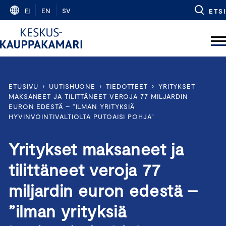
Skip
FI
EN
SV
ETSI
to
content
ETUSIVU
›
UUTISHUONE
›
TIEDOTTEET
›
YRITYKSET
MAKSANEET JA TILITTÄNEET VEROJA 77 MILJARDIN
EURON EDESTÄ – ”ILMAN YRITYKSIÄ
HYVINVOINTIVALTIOLTA PUTOAISI POHJA”
Yritykset maksaneet ja
tilittäneet veroja 77
miljardin euron edestä –
”ilman yrityksiä