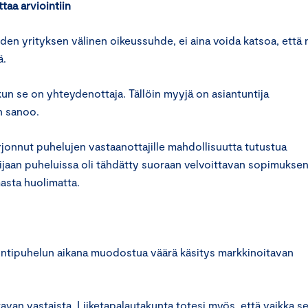
aa arviointiin
den yrityksen välinen oikeussuhde, ei aina voida katsoa, että 
ä.
n se on yhteydenottaja. Tällöin myyjä on asiantuntija
n sanoo.
onnut puhelujen vastaanottajille mahdollisuutta tutustua
ijaan puheluissa oli tähdätty suoraan velvoittavan sopimukse
asta huolimatta.
myyntipuhelun aikana muodostua väärä käsitys markkinoitavan
tavan vastaista. Liiketapalautakunta totesi myös, että vaikka se