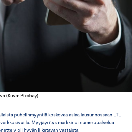
va (Kuva: Pixabay)
ällaista puhelinmyyntiä koskevaa asiaa lausunnossaan
LTL
n verkkosivuilla. Myyjäyritys markkinoi numeropalvelua
ettely oli hyvän liiketavan vastaista.