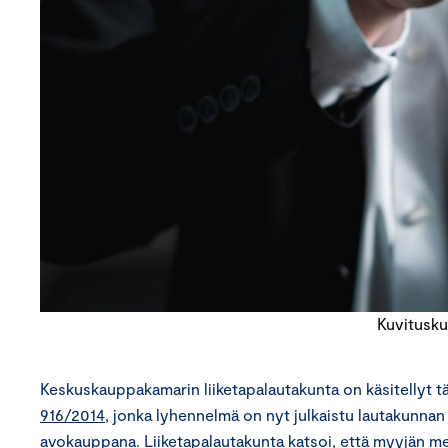
Kuvitusku
Keskuskauppakamarin liiketapalautakunta on käsitellyt t
916/2014
, jonka lyhennelmä on nyt julkaistu lautakunna
avokauppana. Liiketapalautakunta katsoi, että myyjän men