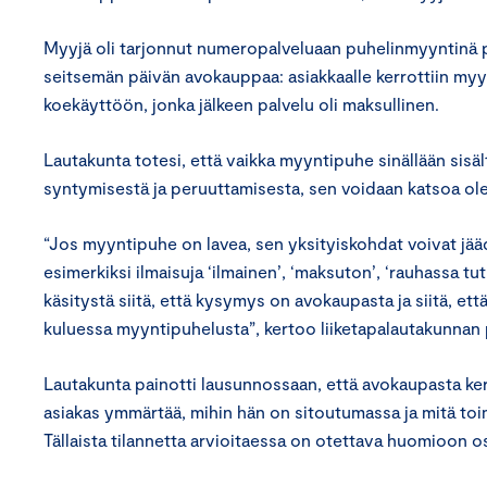
Myyjä oli tarjonnut numeropalveluaan puhelinmyyntinä pieni
seitsemän päivän avokauppaa: asiakkaalle kerrottiin m
koekäyttöön, jonka jälkeen palvelu oli maksullinen.
Lautakunta totesi, että vaikka myyntipuhe sinällään sisä
syntymisestä ja peruuttamisesta, sen voidaan katsoa ol
“Jos myyntipuhe on lavea, sen yksityiskohdat voivat jää
esimerkiksi ilmaisuja ‘ilmainen’, ‘maksuton’, ‘rauhassa tu
käsitystä siitä, että kysymys on avokaupasta ja siitä, ett
kuluessa myyntipuhelusta”, kertoo liiketapalautakunnan
Lautakunta painotti lausunnossaan, että avokaupasta kerr
asiakas ymmärtää, mihin hän on sitoutumassa ja mitä toim
Tällaista tilannetta arvioitaessa on otettava huomioon o