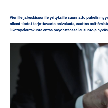
Pienille ja keskisuurille yrityksille suunnattu puhelinmyy
oikeat tiedot tarjottavasta palvelusta, saattaa esittämis
liiketapalautakunta antaa pyydettäessä lausuntoja hyväst