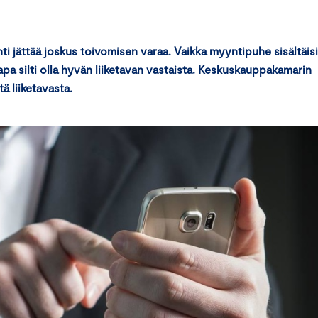
nti jättää joskus toivomisen varaa. Vaikka myyntipuhe sisältäisi
tapa silti olla hyvän liiketavan vastaista. Keskuskauppakamarin
ä liiketavasta.