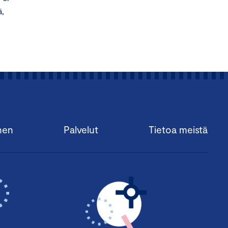
ä,
nen
Palvelut
Tietoa meistä