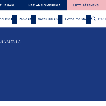
TIJAHAKU
HAE ANSIOMERKKIÄ
LIITY JÄSENEKSI
nnukset
Palvelut
Vastuullisuus
Tietoa meistä
ETSI
N VASTAISIA