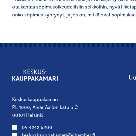
ota kantaa sopimusoikeudellisiin seikkoihin, hyvä liiketa
onko sopimus syntynyt, ja jos on, mitkä ovat sopimuksen
Uu
Keskuskauppakamari
PL 1000, Alvar Aallon katu 5 C
00101 Helsinki
09 4242 6200
keskuskauppakamari@chamber.fi