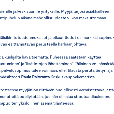
lle ja keskisuurille yrityksille. Myyjä tarjosi asiakkailleen
yyntipuhelun aikana mahdollisuudesta viikon maksuttomaan
ltäisikin totuudenmukaiset ja oikeat tiedot esimerkiksi sopimu
evan esittämistavan perusteella harhaanjohtava.
dä kuulijalta havaitsematta. Puheessa saatetaan käyttää
tustuminen’ ja ‘lisätietojen lähettäminen’. Tällainen voi hämärtä
ä palvelusopimus tulee voimaan, ellei tilausta peruta tietyn aja
 pääsihteeri
Paula Paloranta
Keskuskauppakamarista.
ottaessa myyjän on riittävän huolellisesti varmistettava, että
enpiteitä edellytetään, jos hän ei halua sitoutua tilaukseen.
sapuolten yksilöllinen asema tilanteessa.