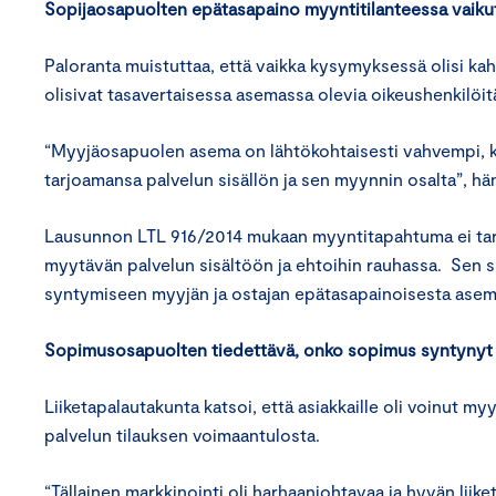
Sopijaosapuolten epätasapaino myyntitilanteessa vaikutt
Paloranta muistuttaa, että vaikka kysymyksessä olisi kah
olisivat tasavertaisessa asemassa olevia oikeushenkilöit
“Myyjäosapuolen asema on lähtökohtaisesti vahvempi, ku
tarjoamansa palvelun sisällön ja sen myynnin osalta”, hä
Lausunnon LTL 916/2014 mukaan myyntitapahtuma ei tarj
myytävän palvelun sisältöön ja ehtoihin rauhassa. Sen s
syntymiseen myyjän ja ostajan epätasapainoisesta asem
Sopimusosapuolten tiedettävä, onko sopimus syntynyt
Liiketapalautakunta katsoi, että asiakkaille oli voinut 
palvelun tilauksen voimaantulosta.
“Tällainen markkinointi oli harhaanjohtavaa ja hyvän liike