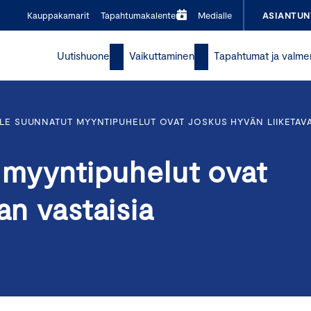
Kauppakamarit
Tapahtumakalenteri
Medialle
ASIANTUN
Uutishuone
Vaikuttaminen
Tapahtumat ja valme
LLE SUUNNATUT MYYNTIPUHELUT OVAT JOSKUS HYVÄN LIIKETAVA
t myyntipuhelut ovat
an vastaisia