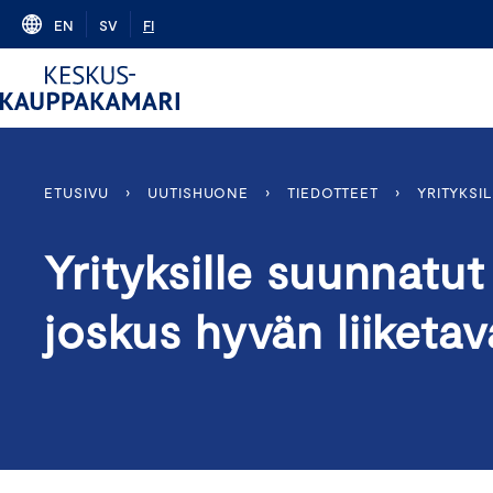
Skip
EN
SV
FI
to
content
ETUSIVU
›
UUTISHUONE
›
TIEDOTTEET
›
YRITYKSI
Yrityksille suunnatu
joskus hyvän liiketav