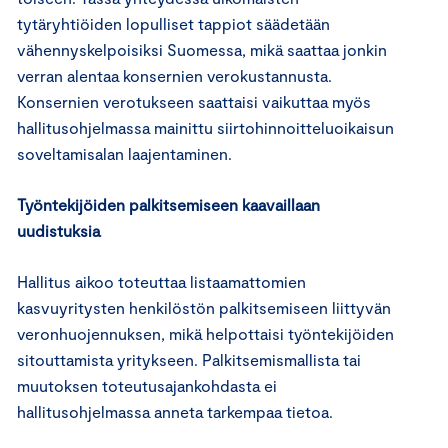
tytäryhtiöiden lopulliset tappiot säädetään
vähennyskelpoisiksi Suomessa, mikä saattaa jonkin
verran alentaa konsernien verokustannusta.
Konsernien verotukseen saattaisi vaikuttaa myös
hallitusohjelmassa mainittu siirtohinnoitteluoikaisun
soveltamisalan laajentaminen.
Työntekijöiden palkitsemiseen kaavaillaan
uudistuksia
Hallitus aikoo toteuttaa listaamattomien
kasvuyritysten henkilöstön palkitsemiseen liittyvän
veronhuojennuksen, mikä helpottaisi työntekijöiden
sitouttamista yritykseen. Palkitsemismallista tai
muutoksen toteutusajankohdasta ei
hallitusohjelmassa anneta tarkempaa tietoa.