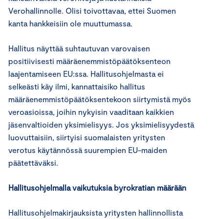
Verohallinnolle. Olisi toivottavaa, ettei Suomen
kanta hankkeisiin ole muuttumassa.
Hallitus näyttää suhtautuvan varovaisen
positiivisesti määräenemmistöpäätöksenteon
laajentamiseen EU:ssa. Hallitusohjelmasta ei
selkeästi käy ilmi, kannattaisiko hallitus
määräenemmistöpäätöksentekoon siirtymistä myös
veroasioissa, joihin nykyisin vaaditaan kaikkien
jäsenvaltioiden yksimielisyys. Jos yksimielisyydestä
luovuttaisiin, siirtyisi suomalaisten yritysten
verotus käytännössä suurempien EU-maiden
päätettäväksi.
Hallitusohjelmalla vaikutuksia byrokratian määrään
Hallitusohjelmakirjauksista yritysten hallinnollista