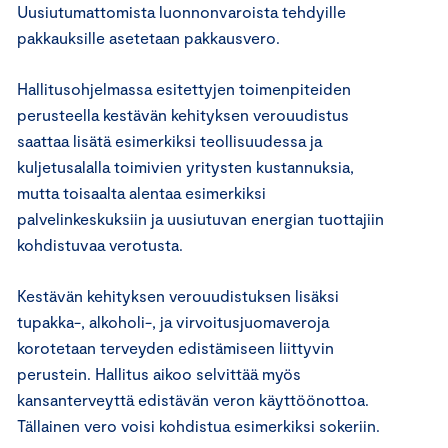
Uusiutumattomista luonnonvaroista tehdyille
pakkauksille asetetaan pakkausvero.
Hallitusohjelmassa esitettyjen toimenpiteiden
perusteella kestävän kehityksen verouudistus
saattaa lisätä esimerkiksi teollisuudessa ja
kuljetusalalla toimivien yritysten kustannuksia,
mutta toisaalta alentaa esimerkiksi
palvelinkeskuksiin ja uusiutuvan energian tuottajiin
kohdistuvaa verotusta.
Kestävän kehityksen verouudistuksen lisäksi
tupakka-, alkoholi-, ja virvoitusjuomaveroja
korotetaan terveyden edistämiseen liittyvin
perustein. Hallitus aikoo selvittää myös
kansanterveyttä edistävän veron käyttöönottoa.
Tällainen vero voisi kohdistua esimerkiksi sokeriin.