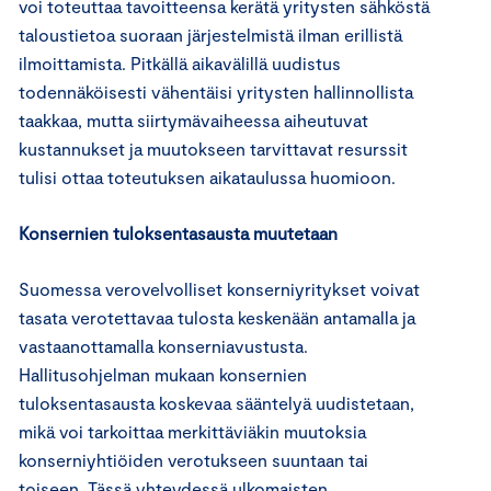
voi toteuttaa tavoitteensa kerätä yritysten sähköstä
taloustietoa suoraan järjestelmistä ilman erillistä
ilmoittamista. Pitkällä aikavälillä uudistus
todennäköisesti vähentäisi yritysten hallinnollista
taakkaa, mutta siirtymävaiheessa aiheutuvat
kustannukset ja muutokseen tarvittavat resurssit
tulisi ottaa toteutuksen aikataulussa huomioon.
Konsernien tuloksentasausta muutetaan
Suomessa verovelvolliset konserniyritykset voivat
tasata verotettavaa tulosta keskenään antamalla ja
vastaanottamalla konserniavustusta.
Hallitusohjelman mukaan konsernien
tuloksentasausta koskevaa sääntelyä uudistetaan,
mikä voi tarkoittaa merkittäviäkin muutoksia
konserniyhtiöiden verotukseen suuntaan tai
toiseen. Tässä yhteydessä ulkomaisten