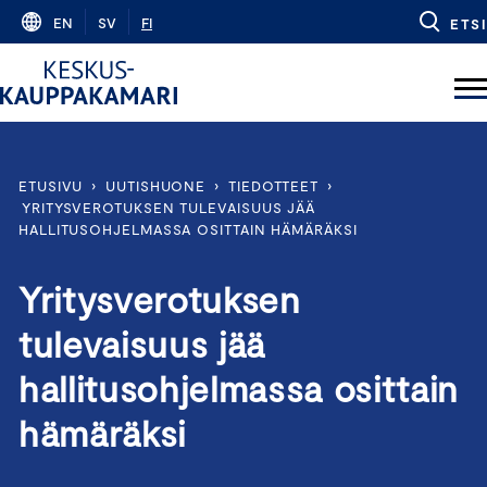
Skip
EN
SV
FI
ETSI
to
content
ETUSIVU
›
UUTISHUONE
›
TIEDOTTEET
›
YRITYSVEROTUKSEN TULEVAISUUS JÄÄ
HALLITUSOHJELMASSA OSITTAIN HÄMÄRÄKSI
Yritysverotuksen
tulevaisuus jää
hallitusohjelmassa osittain
hämäräksi