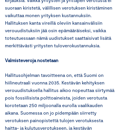
kirjauksia. Vaikka yritysten ja yrittäjien verotusta ei
suoraan kiristetä, välillisen verotuksen kiristäminen
vaikuttaa monen yrityksen kustannuksiin.
Hallituksen kanta vireillä oleviin kansainvälisiin
verouudistuksiin jää osin epämääräiseksi, vaikka
toteutuessaan nämä uudistukset saattaisivat lisätä
merkittävästi yritysten tuloverokustannuksia.
Valmisteveroja nostetaan
Hallitusohjelman tavoitteena on, että Suomi on
hiilineutraali vuonna 2035. Kestävän kehityksen
verouudistuksella hallitus aikoo nopeuttaa siirtymää
pois fossiilisista polttoaineista, joiden verotusta
korotetaan 250 miljoonalla eurolla vaalikauden
aikana. Suomessa on jo pidempään siirretty
verotuksen painopistettä tulojen verotuksesta
haitta- ja kulutusverotukseen, ja kestävän