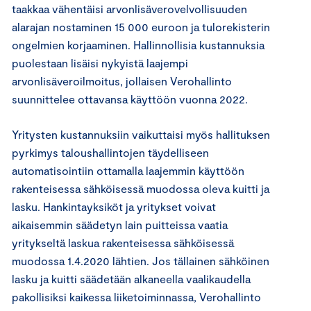
taakkaa vähentäisi arvonlisäverovelvollisuuden
alarajan nostaminen 15 000 euroon ja tulorekisterin
ongelmien korjaaminen. Hallinnollisia kustannuksia
puolestaan lisäisi nykyistä laajempi
arvonlisäveroilmoitus, jollaisen Verohallinto
suunnittelee ottavansa käyttöön vuonna 2022.
Yritysten kustannuksiin vaikuttaisi myös hallituksen
pyrkimys taloushallintojen täydelliseen
automatisointiin ottamalla laajemmin käyttöön
rakenteisessa sähköisessä muodossa oleva kuitti ja
lasku. Hankintayksiköt ja yritykset voivat
aikaisemmin säädetyn lain puitteissa vaatia
yritykseltä laskua rakenteisessa sähköisessä
muodossa 1.4.2020 lähtien. Jos tällainen sähköinen
lasku ja kuitti säädetään alkaneella vaalikaudella
pakollisiksi kaikessa liiketoiminnassa, Verohallinto