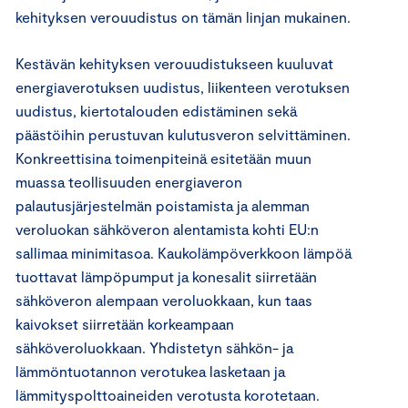
kehityksen verouudistus on tämän linjan mukainen.
Kestävän kehityksen verouudistukseen kuuluvat
energiaverotuksen uudistus, liikenteen verotuksen
uudistus, kiertotalouden edistäminen sekä
päästöihin perustuvan kulutusveron selvittäminen.
Konkreettisina toimenpiteinä esitetään muun
muassa teollisuuden energiaveron
palautusjärjestelmän poistamista ja alemman
veroluokan sähköveron alentamista kohti EU:n
sallimaa minimitasoa. Kaukolämpöverkkoon lämpöä
tuottavat lämpöpumput ja konesalit siirretään
sähköveron alempaan veroluokkaan, kun taas
kaivokset siirretään korkeampaan
sähköveroluokkaan. Yhdistetyn sähkön- ja
lämmöntuotannon verotukea lasketaan ja
lämmityspolttoaineiden verotusta korotetaan.