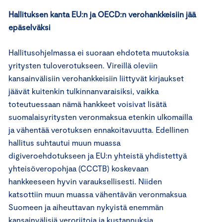
Hallituksen kanta EU:n ja OECD:n verohankkeisiin jää
epäselväksi
Hallitusohjelmassa ei suoraan ehdoteta muutoksia
yritysten tuloverotukseen. Vireillä oleviin
kansainvälisiin verohankkeisiin liittyvät kirjaukset
jäävät kuitenkin tulkinnanvaraisiksi, vaikka
toteutuessaan nämä hankkeet voisivat lisätä
suomalaisyritysten veronmaksua etenkin ulkomailla
ja vähentää verotuksen ennakoitavuutta. Edellinen
hallitus suhtautui muun muassa
digiveroehdotukseen ja EU:n yhteistä yhdistettyä
yhteisöveropohjaa (CCCTB) koskevaan
hankkeeseen hyvin varauksellisesti. Niiden
katsottiin muun muassa vähentävän veronmaksua
Suomeen ja aiheuttavan nykyistä enemmän
kansainvälisiä veroriitoja ja kustannuksia