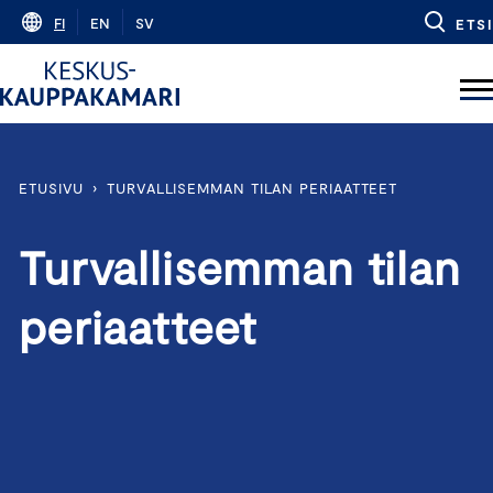
Skip
FI
EN
SV
ETSI
to
content
ETUSIVU
›
TURVALLISEMMAN TILAN PERIAATTEET
Turvallisemman tilan
periaatteet