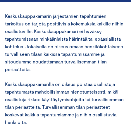
Keskuskauppakamarin järjestämien tapahtumien
tarkoitus on tarjota positiivisia kokemuksia kaikille niihin
osallistuville. Keskuskauppakamari ei hyväksy
tapahtumissaan minkäänlaista häirintää tai epäasiallista
kohtelua. Jokaisella on oikeus omaan henkilökohtaiseen
turvalliseen tilaan kaikissa tapahtumissamme ja
sitoudumme noudattamaan turvallisemman tilan
periaatteita.
Keskuskauppakamarilla on oikeus poistaa osallistuja
tapahtumasta mahdollisimman hienotunteisesti, mikäli
osallistuja rikkoo käyttäytymisohjeita tai turvallisemman
tilan periaatteita. Turvallisemman tilan periaatteet
koskevat kaikkia tapahtumiamme ja niihin osallistuvia
henkilöitä.