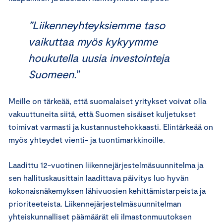
”Liikenneyhteyksiemme taso
vaikuttaa myös kykyymme
houkutella uusia investointeja
Suomeen.
”
Meille on tärkeää, että suomalaiset yritykset voivat olla
vakuuttuneita siitä, että Suomen sisäiset kuljetukset
toimivat varmasti ja kustannustehokkaasti. Elintärkeää on
myös yhteydet vienti- ja tuontimarkkinoille.
Laadittu 12-vuotinen liikennejärjestelmäsuunnitelma ja
sen hallituskausittain laadittava päivitys luo hyvän
kokonaisnäkemyksen lähivuosien kehittämistarpeista ja
prioriteeteista. Liikennejärjestelmäsuunnitelman
yhteiskunnalliset päämäärät eli ilmastonmuutoksen