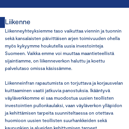
Liikenne
Liikenneyhteyksiemme taso vaikuttaa viennin ja tuonnin
sekä kansalaisten päivittäisen arjen toimivuuden ohella
myös kykyymme houkutella uusia investointeja
Suomeen. Vaikka emme voi muuttaa maantieteellistä
sijaintiamme, on liikenneverkon haluttu ja koettu
palvelutaso omissa käsissämme.
Liikenneinfran rapautumista on torjuttava ja korjausvelan
kuittaaminen vaatii jatkuvia panostuksia. Ikääntyvä
väyläverkkomme ei saa muodostua uusien teollisten
investointien pullonkaulaksi, vaan väyläverkon ylläpidon
ja kehittämisen tarpeita suunniteltaessa on otettava
huomioon uusien teollisten suurhankkeiden sekä
kaupunkien ja alueiden kehittymisen tarpeet.