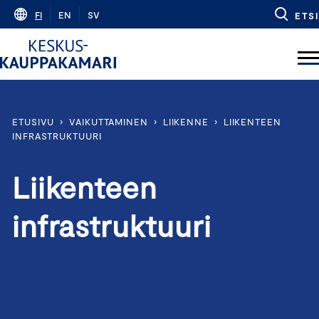
Skip
FI
EN
SV
ETSI
to
content
ETUSIVU
›
VAIKUTTAMINEN
›
LIIKENNE
›
LIIKENTEEN
INFRASTRUKTUURI
Liikenteen
infrastruktuuri