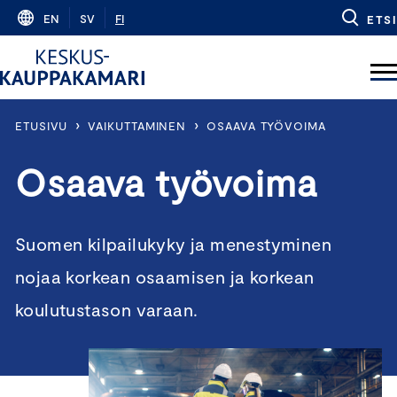
Skip
EN
SV
FI
ETSI
to
content
›
›
ETUSIVU
VAIKUTTAMINEN
OSAAVA TYÖVOIMA
Osaava työvoima
Suomen kilpailukyky ja menestyminen
nojaa korkean osaamisen ja korkean
koulutustason varaan.