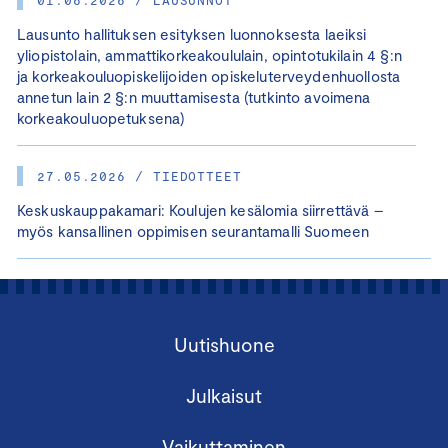
01.06.2026 / LAUSUNNOT
Lausunto hallituksen esityksen luonnoksesta laeiksi
yliopistolain, ammattikorkeakoululain, opintotukilain 4 §:n
ja korkeakouluopiskelijoiden opiskeluterveydenhuollosta
annetun lain 2 §:n muuttamisesta (tutkinto avoimena
korkeakouluopetuksena)
27.05.2026 / TIEDOTTEET
Keskuskauppakamari: Koulujen kesälomia siirrettävä –
myös kansallinen oppimisen seurantamalli Suomeen
Uutishuone
Julkaisut
Vaikuttaminen