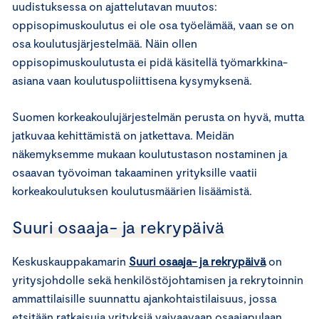
uudistuksessa on ajattelutavan muutos:
oppisopimuskoulutus ei ole osa työelämää, vaan se on
osa koulutusjärjestelmää. Näin ollen
oppisopimuskoulutusta ei pidä käsitellä työmarkkina-
asiana vaan koulutuspoliittisena kysymyksenä.
Suomen korkeakoulujärjestelmän perusta on hyvä, mutta
jatkuvaa kehittämistä on jatkettava. Meidän
näkemyksemme mukaan koulutustason nostaminen ja
osaavan työvoiman takaaminen yrityksille vaatii
korkeakoulutuksen koulutusmäärien lisäämistä.
Suuri osaaja- ja rekrypäivä
Keskuskauppakamarin
Suuri osaaja- ja rekrypäivä
on
yritysjohdolle sekä henkilöstöjohtamisen ja rekrytoinnin
ammattilaisille suunnattu ajankohtaistilaisuus, jossa
etsitään ratkaisuja yrityksiä vaivaavaan osaajapulaan.