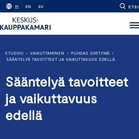
Skip
FI
EN
SV
ETSI
to
content
ETUSIVU
›
VAIKUTTAMINEN
›
PUHDAS SIIRTYMÄ
›
SÄÄNTELYÄ TAVOITTEET JA VAIKUTTAVUUS EDELLÄ
Sääntelyä tavoitteet
ja vaikuttavuus
edellä