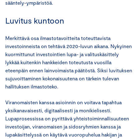
sääntely-ympäristöä.
Luvitus kuntoon
Merkittävä osa ilmastotavoitteita toteuttavista
investoinneista on tehtävä 2020-luvun aikana. Nykyinen
kuormittunut investointien lupa- ja valituskäsittely
lykkää kuitenkin hankkeiden toteutusta vuosilla
eteenpäin ennen lainvoimaista päätöstä. Siksi luvituksen
sujuvoittaminen kokonaisuutena on tärkein tulevan
hallituksen ilmastoteko.
Viranomaisten kanssa asioinnin on voitava tapahtua
yksikanavaisesti, digitaalisesti ja monikielisesti.
Lupaprosessissa on pyrittävä yhteistoiminnallisuuteen
investoijan, viranomaisen ja sidosryhmien kanssa ja
lupakäsittelyssä on käytävä vuoropuhelua hakijan ja