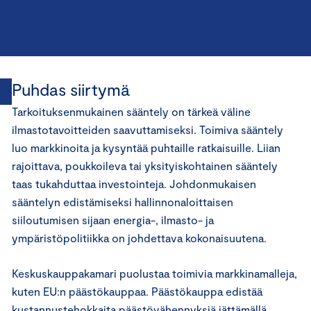
Puhdas siirtymä
Tarkoituksenmukainen sääntely on tärkeä väline
ilmastotavoitteiden saavuttamiseksi. Toimiva sääntely
luo markkinoita ja kysyntää puhtaille ratkaisuille. Liian
rajoittava, poukkoileva tai yksityiskohtainen sääntely
taas tukahduttaa investointeja. Johdonmukaisen
sääntelyn edistämiseksi hallinnonaloittaisen
siiloutumisen sijaan energia-, ilmasto- ja
ympäristöpolitiikka on johdettava kokonaisuutena.
Keskuskauppakamari puolustaa toimivia markkinamalleja,
kuten EU:n päästökauppaa. Päästökauppa edistää
kustannustehokkaita päästövähennyksiä jättämällä