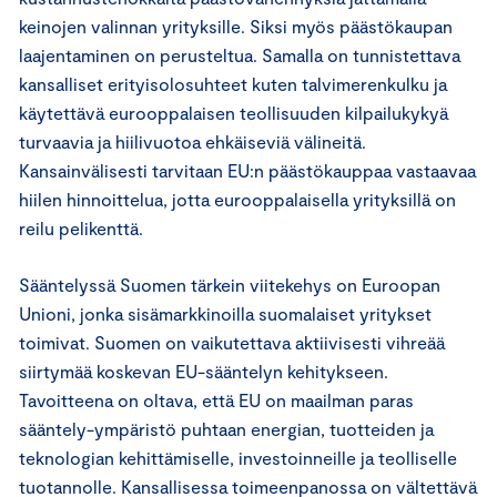
keinojen valinnan yrityksille. Siksi myös päästökaupan
laajentaminen on perusteltua. Samalla on tunnistettava
kansalliset erityisolosuhteet kuten talvimerenkulku ja
käytettävä eurooppalaisen teollisuuden kilpailukykyä
turvaavia ja hiilivuotoa ehkäiseviä välineitä.
Kansainvälisesti tarvitaan EU:n päästökauppaa vastaavaa
hiilen hinnoittelua, jotta eurooppalaisella yrityksillä on
reilu pelikenttä.
Sääntelyssä Suomen tärkein viitekehys on Euroopan
Unioni, jonka sisämarkkinoilla suomalaiset yritykset
toimivat. Suomen on vaikutettava aktiivisesti vihreää
siirtymää koskevan EU-sääntelyn kehitykseen.
Tavoitteena on oltava, että EU on maailman paras
sääntely-ympäristö puhtaan energian, tuotteiden ja
teknologian kehittämiselle, investoinneille ja teolliselle
tuotannolle. Kansallisessa toimeenpanossa on vältettävä