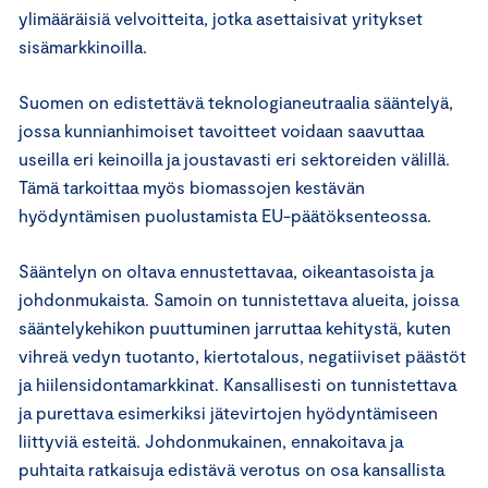
ylimääräisiä velvoitteita, jotka asettaisivat yritykset
sisämarkkinoilla.
Suomen on edistettävä teknologianeutraalia sääntelyä,
jossa kunnianhimoiset tavoitteet voidaan saavuttaa
useilla eri keinoilla ja joustavasti eri sektoreiden välillä.
Tämä tarkoittaa myös biomassojen kestävän
hyödyntämisen puolustamista EU-päätöksenteossa.
Sääntelyn on oltava ennustettavaa, oikeantasoista ja
johdonmukaista. Samoin on tunnistettava alueita, joissa
sääntelykehikon puuttuminen jarruttaa kehitystä, kuten
vihreä vedyn tuotanto, kiertotalous, negatiiviset päästöt
ja hiilensidontamarkkinat. Kansallisesti on tunnistettava
ja purettava esimerkiksi jätevirtojen hyödyntämiseen
liittyviä esteitä. Johdonmukainen, ennakoitava ja
puhtaita ratkaisuja edistävä verotus on osa kansallista