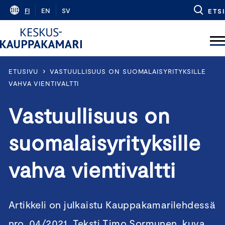
Skip
FI
EN
SV
ETSI
to
content
›
ETUSIVU
VASTUULLISUUS ON SUOMALAISYRITYKSILLE
VAHVA VIENTIVALTTI
Vastuullisuus on
suomalaisyrityksille
vahva vientivaltti
Artikkeli on julkaistu Kauppakamarilehdessä
nro. 04/2021. Teksti Timo Sormunen, kuva