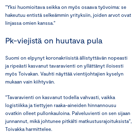
”Yksi huomioitava seikka on myös osaava työvoima: se
hakeutuu entistä selkeämmin yrityksiin, joiden arvot ovat
linjassa omien kanssa.”
Pk-viejistä on huutava pula
Suomi on elpynyt koronakriisistä ällistyttävän nopeasti
ja ripeästi kasvanut tavaravienti on yllättänyt iloisesti
myös Toivakan. Vauhti näyttää vientijohtajien kyselyn
mukaan vain kiihtyvän.
”Tavaravienti on kasvanut todella vahvasti, vaikka
logistiikka ja tiettyjen raaka-aineiden hinnannousu
ovatkin olleet pullonkauloina. Palveluvienti on sen sijaan
junnannut, mikä johtunee pitkälti matkustusrajoituksista”,
Toivakka harmittelee.