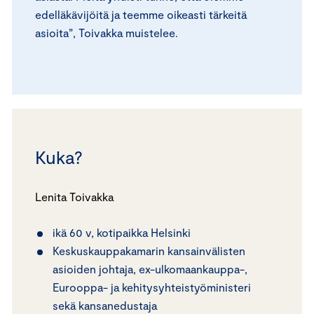
edelläkävijöitä ja teemme oikeasti tärkeitä
asioita”, Toivakka muistelee.
Kuka?
Lenita Toivakka
ikä 60 v, kotipaikka Helsinki
Keskuskauppakamarin kansainvälisten
asioiden johtaja, ex-ulkomaankauppa-,
Eurooppa- ja kehitysyhteistyöministeri
sekä kansanedustaja