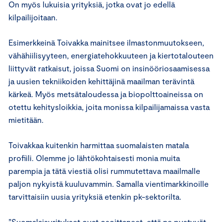
On myös lukuisia yrityksiä, jotka ovat jo edellä
kilpailijoitaan.
Esimerkkeinä Toivakka mainitsee ilmastonmuutokseen,
vähähiilisyyteen, energiatehokkuuteen ja kiertotalouteen
liittyvät ratkaisut, joissa Suomi on insinööriosaamisessa
ja uusien tekniikoiden kehittäjinä maailman terävintä
kärkeä. Myös metsätaloudessa ja biopolttoaineissa on
otettu kehitysloikkia, joita monissa kilpailijamaissa vasta
mietitään.
Toivakkaa kuitenkin harmittaa suomalaisten matala
profiili. Olemme jo lähtökohtaisesti monia muita
parempia ja tätä viestiä olisi rummutettava maailmalle
paljon nykyistä kuuluvammin. Samalla vientimarkkinoille
tarvittaisiin uusia yrityksiä etenkin pk-sektorilta.
”Suomalaisyritykset ovat osoittaneet, että ne pystyvät