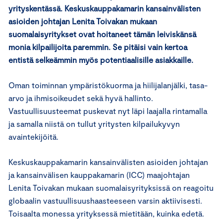
yrityskentässä. Keskuskauppakamarin kansainvälisten
asioiden johtajan Lenita Toivakan mukaan
suomalaisyritykset ovat hoitaneet tämän leiviskänsä
monia kilpailijoita paremmin. Se pitäisi vain kertoa
entistä selkeämmin myös potentiaalisille asiakkaille.
Oman toiminnan ympäristökuorma ja hiilijalanjälki, tasa-
arvo ja ihmisoikeudet sekä hyvä hallinto.
Vastuullisuusteemat puskevat nyt läpi laajalla rintamalla
ja samalla niistä on tullut yritysten kilpailukyvyn
avaintekijöitä.
Keskuskauppakamarin kansainvälisten asioiden johtajan
ja kansainvälisen kauppakamarin (ICC) maajohtajan
Lenita Toivakan mukaan suomalaisyrityksissä on reagoitu
globaalin vastuullisuushaasteeseen varsin aktiivisesti.
Toisaalta monessa yrityksessä mietitään, kuinka edetä.