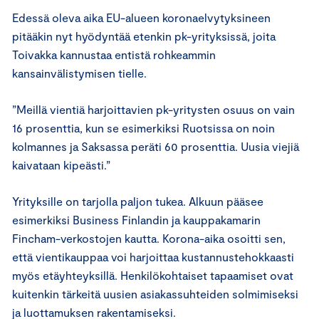
Edessä oleva aika EU-alueen koronaelvytyksineen
pitääkin nyt hyödyntää etenkin pk-yrityksissä, joita
Toivakka kannustaa entistä rohkeammin
kansainvälistymisen tielle.
”Meillä vientiä harjoittavien pk-yritysten osuus on vain
16 prosenttia, kun se esimerkiksi Ruotsissa on noin
kolmannes ja Saksassa peräti 60 prosenttia. Uusia viejiä
kaivataan kipeästi.”
Yrityksille on tarjolla paljon tukea. Alkuun pääsee
esimerkiksi Business Finlandin ja kauppakamarin
Fincham-verkostojen kautta. Korona-aika osoitti sen,
että vientikauppaa voi harjoittaa kustannustehokkaasti
myös etäyhteyksillä. Henkilökohtaiset tapaamiset ovat
kuitenkin tärkeitä uusien asiakassuhteiden solmimiseksi
ja luottamuksen rakentamiseksi.