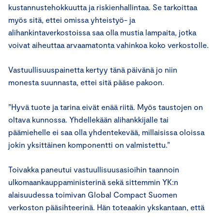
kustannustehokkuutta ja riskienhallintaa. Se tarkoittaa
myös sitä, ettei omissa yhteistyö- ja
alihankintaverkostoissa saa olla mustia lampaita, jotka
voivat aiheuttaa arvaamatonta vahinkoa koko verkostolle.
Vastuullisuuspainetta kertyy tänä päivänä jo niin
monesta suunnasta, ettei sitä pääse pakoon.
”Hyvä tuote ja tarina eivät enää riitä. Myös taustojen on
oltava kunnossa. Yhdellekään alihankkijalle tai
päämiehelle ei saa olla yhdentekevää, millaisissa oloissa
jokin yksittäinen komponentti on valmistettu.”
Toivakka paneutui vastuullisuusasioihin taannoin
ulkomaankauppaministerinä sekä sittemmin YK:n
alaisuudessa toimivan Global Compact Suomen
verkoston pääsihteerinä. Hän toteaakin ykskantaan, että