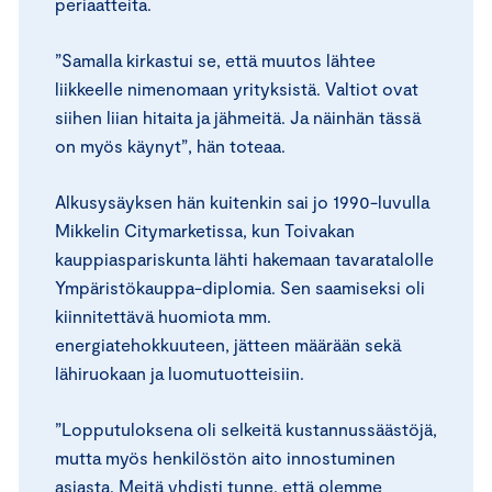
periaatteita.
”Samalla kirkastui se, että muutos lähtee
liikkeelle nimenomaan yrityksistä. Valtiot ovat
siihen liian hitaita ja jähmeitä. Ja näinhän tässä
on myös käynyt”, hän toteaa.
Alkusysäyksen hän kuitenkin sai jo 1990-luvulla
Mikkelin Citymarketissa, kun Toivakan
kauppiaspariskunta lähti hakemaan tavaratalolle
Ympäristökauppa-diplomia. Sen saamiseksi oli
kiinnitettävä huomiota mm.
energiatehokkuuteen, jätteen määrään sekä
lähiruokaan ja luomutuotteisiin.
”Lopputuloksena oli selkeitä kustannussäästöjä,
mutta myös henkilöstön aito innostuminen
asiasta. Meitä yhdisti tunne, että olemme