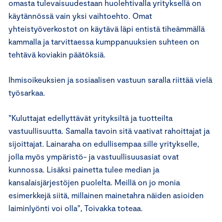
omasta tulevaisuudestaan huolehtivalla yrityksellä on
käytännössä vain yksi vaihtoehto. Omat
yhteistyöverkostot on käytävä läpi entistä tiheämmällä
kammalla ja tarvittaessa kumppanuuksien suhteen on
tehtävä koviakin päätöksiä.
Ihmisoikeuksien ja sosiaalisen vastuun saralla riittää vielä
työsarkaa.
”Kuluttajat edellyttävät yrityksiltä ja tuotteilta
vastuullisuutta. Samalla tavoin sitä vaativat rahoittajat ja
sijoittajat. Lainaraha on edullisempaa sille yritykselle,
jolla myös ympäristö- ja vastuullisuusasiat ovat
kunnossa. Lisäksi painetta tulee median ja
kansalaisjärjestöjen puolelta. Meillä on jo monia
esimerkkejä siitä, millainen mainetahra näiden asioiden
laiminlyönti voi olla”, Toivakka toteaa.