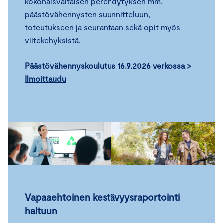
kokonaisvaltaisen perehdytyksen mm.
päästövähennysten suunnitteluun,
toteutukseen ja seurantaan sekä opit myös
viitekehyksistä.
Päästövähennyskoulutus 16.9.2026 verkossa >
Ilmoittaudu
Vapaaehtoinen kestävyysraportointi
haltuun