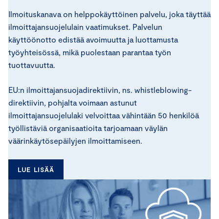
Ilmoituskanava on helppokäyttöinen palvelu, joka täyttää
ilmoittajansuojelulain vaatimukset. Palvelun
käyttöönotto edistää avoimuutta ja luottamusta
työyhteisössä, mikä puolestaan parantaa työn
tuottavuutta.
EU:n ilmoittajansuojadirektiivin, ns. whistleblowing-
direktiivin, pohjalta voimaan astunut
ilmoittajansuojelulaki velvoittaa vähintään 50 henkilöä
työllistäviä organisaatioita tarjoamaan väylän
väärinkäytösepäilyjen ilmoittamiseen.
LUE LISÄÄ