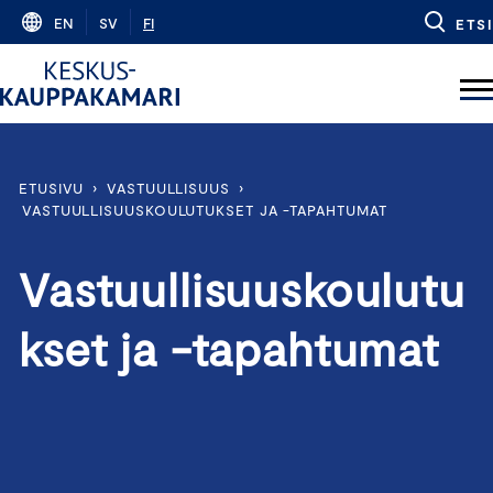
Skip
EN
SV
FI
ETSI
to
content
ETUSIVU
›
VASTUULLISUUS
›
VASTUULLISUUSKOULUTUKSET JA -TAPAHTUMAT
Vastuullisuuskoulutu
kset ja -tapahtumat