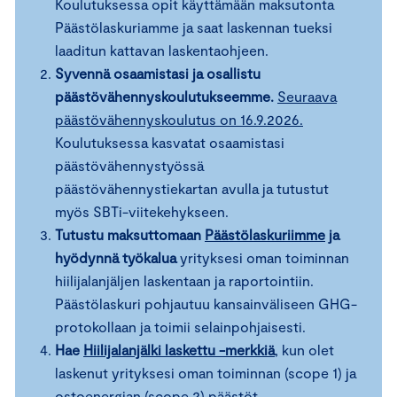
Koulutuksessa opit käyttämään maksutonta
Päästölaskuriamme ja saat laskennan tueksi
laaditun kattavan laskentaohjeen.
Syvennä osaamistasi ja osallistu
päästövähennyskoulutukseemme.
Seuraava
päästövähennyskoulutus on 16.9.2026.
Koulutuksessa kasvatat osaamistasi
päästövähennystyössä
päästövähennystiekartan avulla ja tutustut
myös SBTi-viitekehykseen.
Tutustu maksuttomaan
Päästölaskuriimme
ja
hyödynnä työkalua
yrityksesi oman toiminnan
hiilijalanjäljen laskentaan ja raportointiin.
Päästölaskuri pohjautuu kansainväliseen GHG-
protokollaan ja toimii selainpohjaisesti.
Hae
Hiilijalanjälki laskettu -merkkiä
, kun olet
laskenut yrityksesi oman toiminnan (scope 1) ja
ostoenergian (scope 2) päästöt