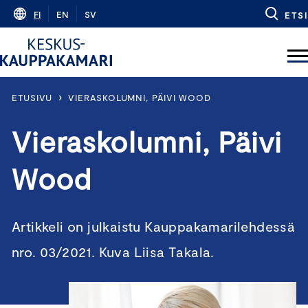
Skip
FI
EN
SV
ETSI
to
content
›
ETUSIVU
VIERASKOLUMNI, PÄIVI WOOD
Vieraskolumni, Päivi
Wood
Artikkeli on julkaistu Kauppakamarilehdessä
nro. 03/2021. Kuva Liisa Takala.