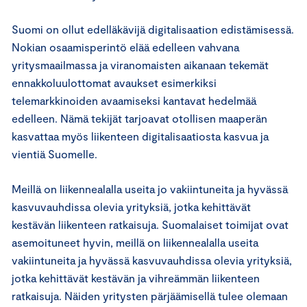
Suomi on ollut edelläkävijä digitalisaation edistämisessä.
Nokian osaamisperintö elää edelleen vahvana
yritysmaailmassa ja viranomaisten aikanaan tekemät
ennakkoluulottomat avaukset esimerkiksi
telemarkkinoiden avaamiseksi kantavat hedelmää
edelleen. Nämä tekijät tarjoavat otollisen maaperän
kasvattaa myös liikenteen digitalisaatiosta kasvua ja
vientiä Suomelle.
Meillä on liikennealalla useita jo vakiintuneita ja hyvässä
kasvuvauhdissa olevia yrityksiä, jotka kehittävät
kestävän liikenteen ratkaisuja. Suomalaiset toimijat ovat
asemoituneet hyvin, meillä on liikennealalla useita
vakiintuneita ja hyvässä kasvuvauhdissa olevia yrityksiä,
jotka kehittävät kestävän ja vihreämmän liikenteen
ratkaisuja. Näiden yritysten pärjäämisellä tulee olemaan