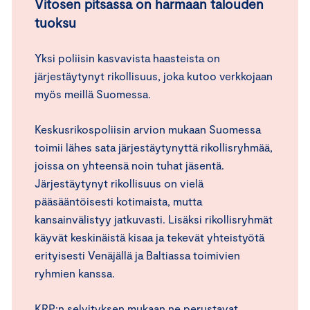
Vitosen pitsassa on harmaan talouden
tuoksu
Yksi poliisin kasvavista haasteista on
järjestäytynyt rikollisuus, joka kutoo verkkojaan
myös meillä Suomessa.
Keskusrikospoliisin arvion mukaan Suomessa
toimii lähes sata järjestäytynyttä rikollisryhmää,
joissa on yhteensä noin tuhat jäsentä.
Järjestäytynyt rikollisuus on vielä
pääsääntöisesti kotimaista, mutta
kansainvälistyy jatkuvasti. Lisäksi rikollisryhmät
käyvät keskinäistä kisaa ja tekevät yhteistyötä
erityisesti Venäjällä ja Baltiassa toimivien
ryhmien kanssa.
KRP:n selvityksen mukaan ne perustavat