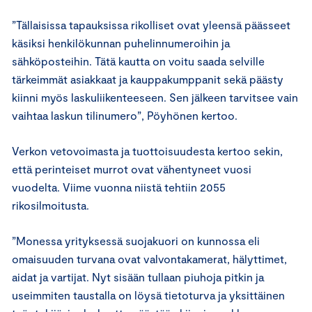
”Tällaisissa tapauksissa rikolliset ovat yleensä päässeet
käsiksi henkilökunnan puhelinnumeroihin ja
sähköposteihin. Tätä kautta on voitu saada selville
tärkeimmät asiakkaat ja kauppakumppanit sekä päästy
kiinni myös laskuliikenteeseen. Sen jälkeen tarvitsee vain
vaihtaa laskun tilinumero”, Pöyhönen kertoo.
Verkon vetovoimasta ja tuottoisuudesta kertoo sekin,
että perinteiset murrot ovat vähentyneet vuosi
vuodelta. Viime vuonna niistä tehtiin 2055
rikosilmoitusta.
”Monessa yrityksessä suojakuori on kunnossa eli
omaisuuden turvana ovat valvontakamerat, hälyttimet,
aidat ja vartijat. Nyt sisään tullaan piuhoja pitkin ja
useimmiten taustalla on löysä tietoturva ja yksittäinen