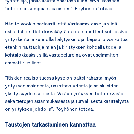
työntekijä, jonka kautta päästään kiinni arvokkaaseen
tietoon ja isompaan saaliiseen”, Pöyhönen toteaa.
Hän toivookin hartaasti, että Vastaamo-case ja siinä
esille tulleet tietoturvakäytänteiden puutteet soittaisivat
yrityskentällä kunnolla hälytyskelloja. Lepsuilu voi koitua
etenkin haittaohjelmien ja kiristyksen kohdalla todella
kohtalokkaaksi, sillä vastapelureina ovat useimmiten
ammattirikolliset.
”Riskien realisoituessa kyse on paitsi rahasta, myös
yrityksen maineesta, uskottavuudesta ja asiakkaiden
yksityisyyden suojasta. Vastuu yrityksen tietoturvasta
sekä tietojen asianmukaisesta ja turvallisesta käsittelystä
on yrityksen johdolla”, Pöyhönen toteaa.
Taustojen tarkastaminen kannattaa