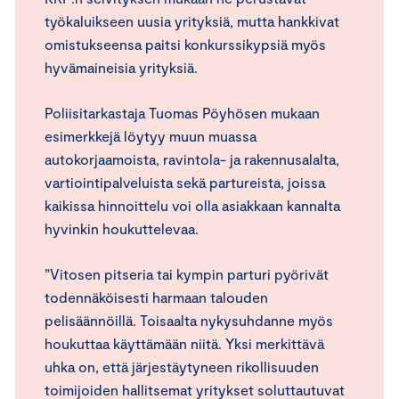
työkaluikseen uusia yrityksiä, mutta hankkivat
omistukseensa paitsi konkurssikypsiä myös
hyvämaineisia yrityksiä.
Poliisitarkastaja Tuomas Pöyhösen mukaan
esimerkkejä löytyy muun muassa
autokorjaamoista, ravintola- ja rakennusalalta,
vartiointipalveluista sekä partureista, joissa
kaikissa hinnoittelu voi olla asiakkaan kannalta
hyvinkin houkuttelevaa.
”Vitosen pitseria tai kympin parturi pyörivät
todennäköisesti harmaan talouden
pelisäännöillä. Toisaalta nykysuhdanne myös
houkuttaa käyttämään niitä. Yksi merkittävä
uhka on, että järjestäytyneen rikollisuuden
toimijoiden hallitsemat yritykset soluttautuvat