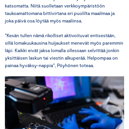
katsomatta. Niitä suolletaan verkkoympäristöön
taukoamattomana bittivirtana eri puolilta maailmaa ja
joka päivä osa löytää myös maaliinsa.
”Kesän tullen nämä rikolliset aktivoituvat entisestään,
sillä lomakuukausina huijaukset menevät myös paremmin
läpi. Kaikki eivät jaksa lomalla ollessaan selvittää jonkin
yksittäisen laskun tai viestin alkuperää. Helpompaa on
painaa hyväksy-nappia”, Pöyhönen toteaa.