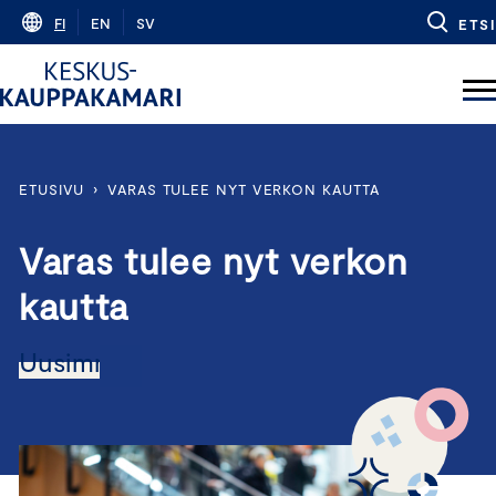
Skip
FI
EN
SV
ETSI
to
content
ETUSIVU
›
VARAS TULEE NYT VERKON KAUTTA
Varas tulee nyt verkon
kautta
Uusimmat