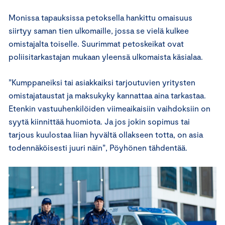
Monissa tapauksissa petoksella hankittu omaisuus
siirtyy saman tien ulkomaille, jossa se vielä kulkee
omistajalta toiselle. Suurimmat petoskeikat ovat
poliisitarkastajan mukaan yleensä ulkomaista käsialaa.
”Kumppaneiksi tai asiakkaiksi tarjoutuvien yritysten
omistajataustat ja maksukyky kannattaa aina tarkastaa.
Etenkin vastuuhenkilöiden viimeaikaisiin vaihdoksiin on
syytä kiinnittää huomiota. Ja jos jokin sopimus tai
tarjous kuulostaa liian hyvältä ollakseen totta, on asia
todennäköisesti juuri näin”, Pöyhönen tähdentää.