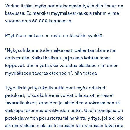
Verkon lisäksi myös perinteisemmän tyylin rikollisuus on
kasvussa. Esimerkiksi myymälävarkauksia tehtiin viime
vuonna noin 60 000 kappaletta.
Pöyhösen mukaan ennuste on tässäkin synkkä.
”Nykysuhdanne todennäköisesti pahentaa tilannetta
entisestään. Kaikki kallistuu ja jossain kohtaa rahat
loppuvat. Sen myötä yksi varastaa elääkseen ja toinen
myydäkseen tavaraa eteenpäin”, hän toteaa.
Tyypillistä yritysrikollisuutta ovat myös erilaiset
petokset, joissa kohteena voivat olla autot, erilaiset
tavaratilaukset, koneiden ja laitteiden vuokraaminen tai
vaikkapa rakennustarvikkeiden ostot. Usein toimijana on
petoksia varten perustettu tai hankittu yritys, jolla ei ole
aikomustakaan maksaa tilaamiaan tai ostamiaan tavaroita.