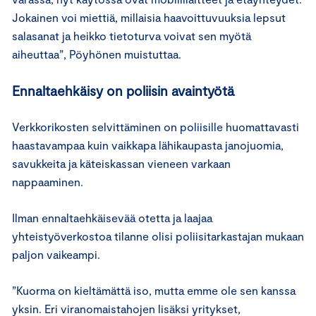
Jokainen voi miettiä, millaisia haavoittuvuuksia lepsut
salasanat ja heikko tietoturva voivat sen myötä
aiheuttaa”, Pöyhönen muistuttaa.
Ennaltaehkäisy on poliisin avaintyötä
Verkkorikosten selvittäminen on poliisille huomattavasti
haastavampaa kuin vaikkapa lähikaupasta janojuomia,
savukkeita ja käteiskassan vieneen varkaan
nappaaminen.
Ilman ennaltaehkäisevää otetta ja laajaa
yhteistyöverkostoa tilanne olisi poliisitarkastajan mukaan
paljon vaikeampi.
”Kuorma on kieltämättä iso, mutta emme ole sen kanssa
yksin. Eri viranomaistahojen lisäksi yritykset,