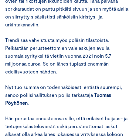
ovien tai rikottujen ikkunoiden kautta. Tänä päivänä
sorkkaraudat on pantu pitkälti sivuun ja sen myötä alalla
on siirrytty sisäsiististi sähköisiin kiristys- ja
urkintakanaviin.
Trendi saa vahvistusta myös poliisin tilastoista.
Pelkästään perusteettomien valelaskujen avulla
suomalaisyrityksiltä vietiin vuonna 2021 noin 5,7
miljoonaa euroa. Se on lähes tuplasti enemmän
edellisvuoteen nähden.
Nyt tuo summa on todennäköisesti entistä suurempi,
sanoo poliisihallituksen poliisitarkastaja
Tuomas
Pöyhönen
.
Hän perustaa ennusteensa sille, että erilaiset huijaus- ja
tietojenkalasteluviestit sekä perusteettomat laskut
alkavat olla arkea lähes jokaisessa yrityksessä kokoon