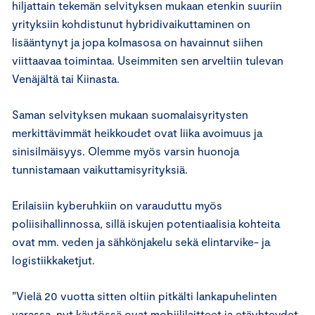
hiljattain tekemän selvityksen mukaan etenkin suuriin
yrityksiin kohdistunut hybridivaikuttaminen on
lisääntynyt ja jopa kolmasosa on havainnut siihen
viittaavaa toimintaa. Useimmiten sen arveltiin tulevan
Venäjältä tai Kiinasta.
Saman selvityksen mukaan suomalaisyritysten
merkittävimmät heikkoudet ovat liika avoimuus ja
sinisilmäisyys. Olemme myös varsin huonoja
tunnistamaan vaikuttamisyrityksiä.
Erilaisiin kyberuhkiin on varauduttu myös
poliisihallinnossa, sillä iskujen potentiaalisia kohteita
ovat mm. veden ja sähkönjakelu sekä elintarvike- ja
logistiikkaketjut.
”Vielä 20 vuotta sitten oltiin pitkälti lankapuhelinten
varassa, nyt käytössä ovat mobiililaitteet ja etäyhteydet.