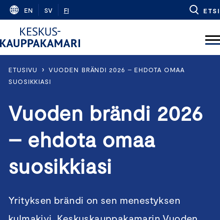
Skip
EN
SV
FI
ETSI
to
content
›
ETUSIVU
VUODEN BRÄNDI 2026 – EHDOTA OMAA
SUOSIKKIASI
Vuoden brändi 2026
– ehdota omaa
suosikkiasi
Yrityksen brändi on sen menestyksen
kulmakivi. Keskuskauppakamarin Vuoden