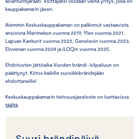
asiantuntijaraati. Voittajaksi voidaan valita yritys, joka on
kauppakamarin jäsen.
Aiemmin Keskuskauppakamari on palkinnut vastaavista
ansioista Marimekon vuonna 2019, Ylen vuonna 2021,
Lapuan Kankurit vuonna 2022, Genelecin vuonna 2023,
Elovenan vuonna 2024 ja iLOQin vuonna 2025.
Ehdotusten jättöaika Vuoden brändi -kilpailuun on
päättynyt. Kiitos kaikille suosikkibrändejään
ehdottaneille!
Keskuskauppakamarin tietosuojaseloste on luettavissa
täältä
.
Suuri brändipäivä