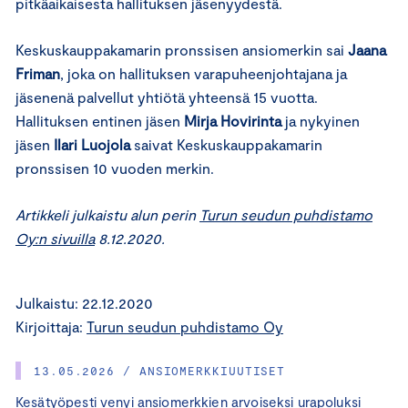
pitkäaikaisesta hallituksen jäsenyydestä.
Keskuskauppakamarin pronssisen ansiomerkin sai
Jaana
Friman
, joka on hallituksen varapuheenjohtajana ja
jäsenenä palvellut yhtiötä yhteensä 15 vuotta.
Hallituksen entinen jäsen
Mirja Hovirinta
ja nykyinen
jäsen
Ilari Luojola
saivat Keskuskauppakamarin
pronssisen 10 vuoden merkin.
Artikkeli julkaistu alun perin
Turun seudun puhdistamo
Oy:n sivuilla
8.12.2020.
Julkaistu: 22.12.2020
Kirjoittaja:
Turun seudun puhdistamo Oy
13.05.2026 / ANSIOMERKKIUUTISET
Kesätyöpesti venyi ansiomerkkien arvoiseksi urapoluksi