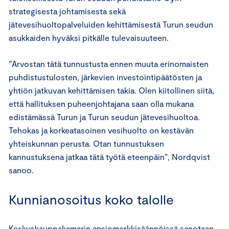
strategisesta johtamisesta sekä
jätevesihuoltopalveluiden kehittämisestä Turun seudun
asukkaiden hyväksi pitkälle tulevaisuuteen.
”Arvostan tätä tunnustusta ennen muuta erinomaisten
puhdistustulosten, järkevien investointipäätösten ja
yhtiön jatkuvan kehittämisen takia. Olen kiitollinen siitä,
että hallituksen puheenjohtajana saan olla mukana
edistämässä Turun ja Turun seudun jätevesihuoltoa.
Tehokas ja korkeatasoinen vesihuolto on kestävän
yhteiskunnan perusta. Otan tunnustuksen
kannustuksena jatkaa tätä työtä eteenpäin”, Nordqvist
sanoo.
Kunnianosoitus koko talolle
Keskuskauppakamarin ansiomerkkisäännöissä sanotaan,