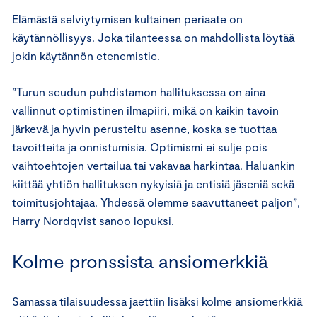
Elämästä selviytymisen kultainen periaate on
käytännöllisyys. Joka tilanteessa on mahdollista löytää
jokin käytännön etenemistie.
”Turun seudun puhdistamon hallituksessa on aina
vallinnut optimistinen ilmapiiri, mikä on kaikin tavoin
järkevä ja hyvin perusteltu asenne, koska se tuottaa
tavoitteita ja onnistumisia. Optimismi ei sulje pois
vaihtoehtojen vertailua tai vakavaa harkintaa. Haluankin
kiittää yhtiön hallituksen nykyisiä ja entisiä jäseniä sekä
toimitusjohtajaa. Yhdessä olemme saavuttaneet paljon”,
Harry Nordqvist sanoo lopuksi.
Kolme pronssista ansiomerkkiä
Samassa tilaisuudessa jaettiin lisäksi kolme ansiomerkkiä