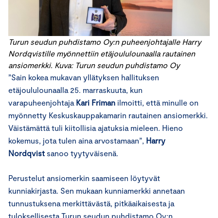
Turun seudun puhdistamo Oy:n puheenjohtajalle Harry
Nordqvistille myönnettiin etäjoululounaalla rautainen
ansiomerkki. Kuva: Turun seudun puhdistamo Oy
”Sain kokea mukavan yllätyksen hallituksen
etäjoululounaalla 25. marraskuuta, kun
varapuheenjohtaja
Kari Friman
ilmoitti, että minulle on
myönnetty Keskuskauppakamarin rautainen ansiomerkki.
Väistämättä tuli kiitollisia ajatuksia mieleen. Hieno
kokemus, jota tulen aina arvostamaan”,
Harry
Nordqvist
sanoo tyytyväisenä.
Perustelut ansiomerkin saamiseen löytyvät
kunniakirjasta. Sen mukaan kunniamerkki annetaan
tunnustuksena merkittävästä, pitkäaikaisesta ja
tuloksellisesta Turun seudun puhdistamo Oy:n