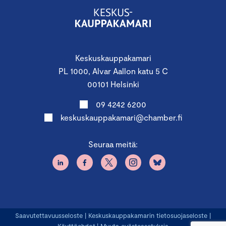
Keskuskauppakamari
PL 1000, Alvar Aallon katu 5 C
00101 Helsinki
09 4242 6200
keskuskauppakamari@chamber.fi
Seuraa meitä:
Saavutettavuusseloste
|
Keskuskauppakamarin tietosuojaseloste
|
Käyttöehdot
|
Muuta evästeasetuksia