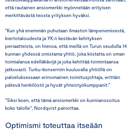
että rautainen ansiomerkki myönnetään erityisen
merkittävästä teosta yrityksen hyväksi.
”Kun yhä enemmän puhutaan ilmaston lämpenemisestä,
kiertotaloudesta ja YK:n kestävän kehityksen
periaatteista, on hienoa, että meillä on Turun seudulla 14
kunnan yhdessä omistama yhtiö, joka kiistatta on oman
toimialansa edelläkävijä ja joka kehittää toimintaansa
jatkuvasti. Turku-konserniin kuuluvalla yhtiöllä on
palveluksessaan erinomainen toimitusjohtaja, erittäin
pätevä henkilöstö ja hyvät yhteistyökumppanit.”
”Siksi koen, että tämä ansiomerkki on kunnianosoitus
koko talolle”, Nordqvist painottaa.
Optimismi toteuttaa itseään