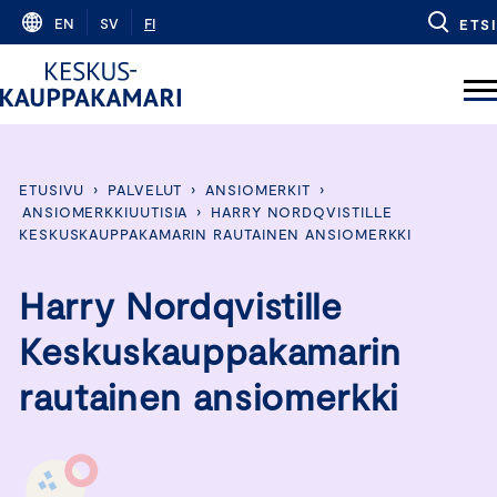
Skip
EN
SV
FI
ETSI
to
content
ETUSIVU
›
PALVELUT
›
ANSIOMERKIT
›
ANSIOMERKKIUUTISIA
›
HARRY NORDQVISTILLE
KESKUSKAUPPAKAMARIN RAUTAINEN ANSIOMERKKI
Harry Nordqvistille
Keskuskauppakamarin
rautainen ansiomerkki