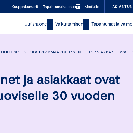
Kauppakamarit
Tapahtumakalenteri
Medialle
ASIANTUN
Uutishuone
Vaikuttaminen
Tapahtumat ja valme
KIUUTISIA
›
”KAUPPAKAMARIN JÄSENET JA ASIAKKAAT OVAT 
et ja asiakkaat ovat
uoviselle 30 vuoden