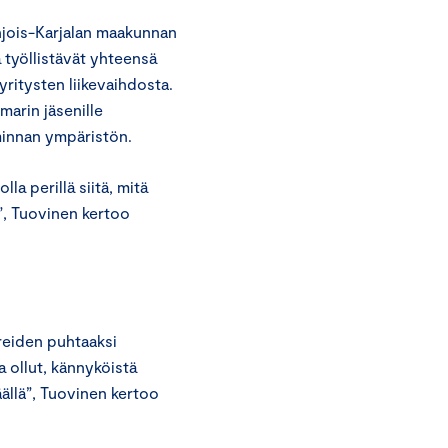
hjois-Karjalan maakunnan
 työllistävät yhteensä
ritysten liikevaihdosta.
marin jäsenille
iminnan ympäristön.
la perillä siitä, mitä
n”, Tuovinen kertoo
ereiden puhtaaksi
a ollut, kännyköistä
äällä”, Tuovinen kertoo