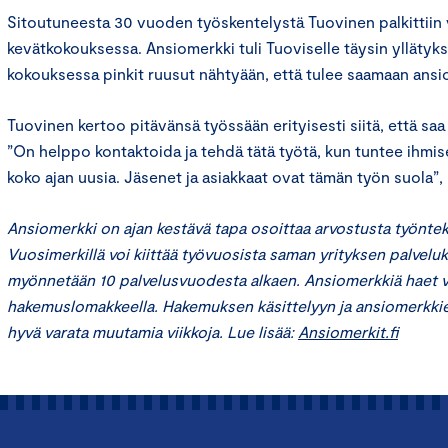
Sitoutuneesta 30 vuoden työskentelystä Tuovinen palkittii
kevätkokouksessa. Ansiomerkki tuli Tuoviselle täysin yllätyks
kokouksessa pinkit ruusut nähtyään, että tulee saamaan ansi
Tuovinen kertoo pitävänsä työssään erityisesti siitä, että saa
”On helppo kontaktoida ja tehdä tätä työtä, kun tuntee ihmis
koko ajan uusia. Jäsenet ja asiakkaat ovat tämän työn suola”,
Ansiomerkki on ajan kestävä tapa osoittaa arvostusta työntek
Vuosimerkillä voi kiittää työvuosista saman yrityksen palvelu
myönnetään 10 palvelusvuodesta alkaen. Ansiomerkkiä haet v
hakemuslomakkeella. Hakemuksen käsittelyyn ja ansiomerkki
hyvä varata muutamia viikkoja. Lue lisää:
Ansiomerkit.fi