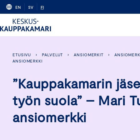
Skip
EN
SV
FI
to
content
ETUSIVU
›
PALVELUT
›
ANSIOMERKIT
›
ANSIOMERK
ANSIOMERKKI
”Kauppakamarin jäsen
työn suola” – Mari T
ansiomerkki