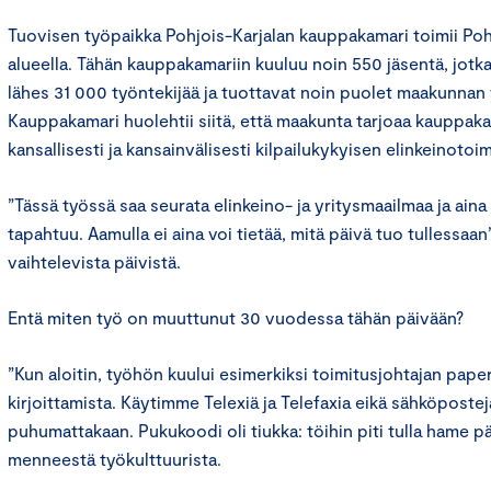
Tuovisen työpaikka Pohjois-Karjalan kauppakamari toimii Po
alueella. Tähän kauppakamariin kuuluu noin 550 jäsentä, jotka
lähes 31 000 työntekijää ja tuottavat noin puolet maakunnan y
Kauppakamari huolehtii siitä, että maakunta tarjoaa kauppaka
kansallisesti ja kansainvälisesti kilpailukykyisen elinkeinoto
”Tässä työssä saa seurata elinkeino- ja yritysmaailmaa ja aina ol
tapahtuu. Aamulla ei aina voi tietää, mitä päivä tuo tullessaa
vaihtelevista päivistä.
Entä miten työ on muuttunut 30 vuodessa tähän päivään?
”Kun aloitin, työhön kuului esimerkiksi toimitusjohtajan pap
kirjoittamista. Käytimme Telexiä ja Telefaxia eikä sähköpostej
puhumattakaan. Pukukoodi oli tiukka: töihin piti tulla hame p
menneestä työkulttuurista.