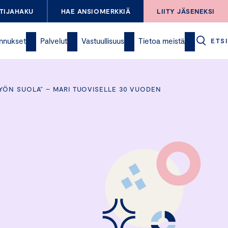
TIJAHAKU
HAE ANSIOMERKKIÄ
LIITY JÄSENEKSI
nnukset
Palvelut
Vastuullisuus
Tietoa meistä
ETSI
TYÖN SUOLA” – MARI TUOVISELLE 30 VUODEN