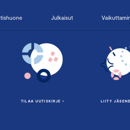
tishuone
Julkaisut
Vaikuttami
TILAA UUTISKIRJE ›
LIITY JÄSENE