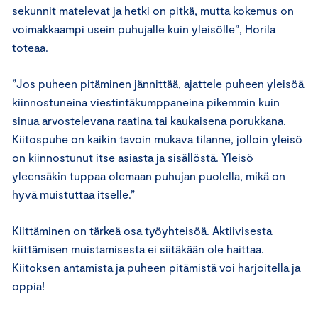
sekunnit matelevat ja hetki on pitkä, mutta kokemus on
voimakkaampi usein puhujalle kuin yleisölle”, Horila
toteaa.
”Jos puheen pitäminen jännittää, ajattele puheen yleisöä
kiinnostuneina viestintäkumppaneina pikemmin kuin
sinua arvostelevana raatina tai kaukaisena porukkana.
Kiitospuhe on kaikin tavoin mukava tilanne, jolloin yleisö
on kiinnostunut itse asiasta ja sisällöstä. Yleisö
yleensäkin tuppaa olemaan puhujan puolella, mikä on
hyvä muistuttaa itselle.”
Kiittäminen on tärkeä osa työyhteisöä. Aktiivisesta
kiittämisen muistamisesta ei siitäkään ole haittaa.
Kiitoksen antamista ja puheen pitämistä voi harjoitella ja
oppia!