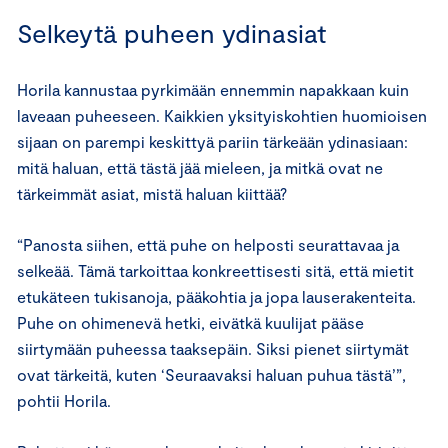
Selkeytä puheen ydinasiat
Horila kannustaa pyrkimään ennemmin napakkaan kuin
laveaan puheeseen. Kaikkien yksityiskohtien huomioisen
sijaan on parempi keskittyä pariin tärkeään ydinasiaan:
mitä haluan, että tästä jää mieleen, ja mitkä ovat ne
tärkeimmät asiat, mistä haluan kiittää?
“Panosta siihen, että puhe on helposti seurattavaa ja
selkeää. Tämä tarkoittaa konkreettisesti sitä, että mietit
etukäteen tukisanoja, pääkohtia ja jopa lauserakenteita.
Puhe on ohimenevä hetki, eivätkä kuulijat pääse
siirtymään puheessa taaksepäin. Siksi pienet siirtymät
ovat tärkeitä, kuten ‘Seuraavaksi haluan puhua tästä’”,
pohtii Horila.