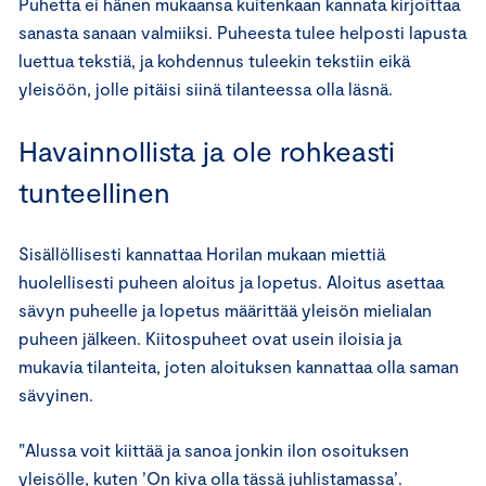
Puhetta ei hänen mukaansa kuitenkaan kannata kirjoittaa
sanasta sanaan valmiiksi. Puheesta tulee helposti lapusta
luettua tekstiä, ja kohdennus tuleekin tekstiin eikä
yleisöön, jolle pitäisi siinä tilanteessa olla läsnä.
Havainnollista ja ole rohkeasti
tunteellinen
Sisällöllisesti kannattaa Horilan mukaan miettiä
huolellisesti puheen aloitus ja lopetus. Aloitus asettaa
sävyn puheelle ja lopetus määrittää yleisön mielialan
puheen jälkeen. Kiitospuheet ovat usein iloisia ja
mukavia tilanteita, joten aloituksen kannattaa olla saman
sävyinen.
”Alussa voit kiittää ja sanoa jonkin ilon osoituksen
yleisölle, kuten ’On kiva olla tässä juhlistamassa’.