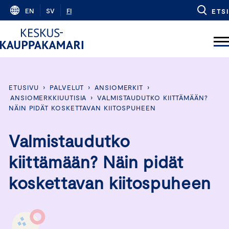
Skip
EN
SV
FI
ETSI
to
content
ETUSIVU
›
PALVELUT
›
ANSIOMERKIT
›
ANSIOMERKKIUUTISIA
›
VALMISTAUDUTKO KIITTÄMÄÄN?
NÄIN PIDÄT KOSKETTAVAN KIITOSPUHEEN
Valmistaudutko
kiittämään? Näin pidät
koskettavan kiitospuheen