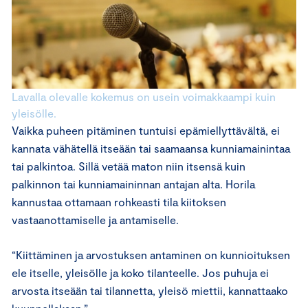
Lavalla olevalle kokemus on usein voimakkaampi kuin
yleisölle.
Vaikka puheen pitäminen tuntuisi epämiellyttävältä, ei
kannata vähätellä itseään tai saamaansa kunniamainintaa
tai palkintoa. Sillä vetää maton niin itsensä kuin
palkinnon tai kunniamaininnan antajan alta. Horila
kannustaa ottamaan rohkeasti tila kiitoksen
vastaanottamiselle ja antamiselle.
“Kiittäminen ja arvostuksen antaminen on kunnioituksen
ele itselle, yleisölle ja koko tilanteelle. Jos puhuja ei
arvosta itseään tai tilannetta, yleisö miettii, kannattaako