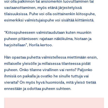
voi olla palkinnon tai ansiomerkin luovuttaminen tai
vastaanottaminen, myös etänä järjestetyissä
tilaisuuksissa. Puhe voi olla osittainenkin kiitospuhe,
esimerkiksi valmistujaispuhe voi sisältää kiittämistä.
“Kiitospuheeseen valmistaudutaan kuten muunkin
puheen pitämiseen: rajataan näkökulma, hiotaan ja
harjoitellaan”, Horila kertoo.
Hän opastaa puhetta valmistellessa miettimään ensin,
millaiselle yleisölle ja millaisessa tilanteessa pidät
puheen. Onko tilanne virallinen vai rento? Paljonko
ihmisiä on paikalla ja ovatko he sinulle tuttuja vai
vieraita? On myös hyvä huomioida, mitä yleisö tietää
ennestään ja odottaa puheen suhteen.