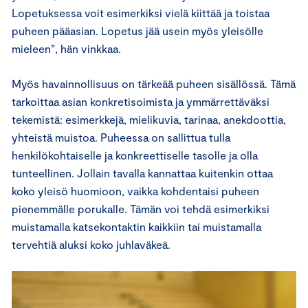
Lopetuksessa voit esimerkiksi vielä kiittää ja toistaa
puheen pääasian. Lopetus jää usein myös yleisölle
mieleen”, hän vinkkaa.
Myös havainnollisuus on tärkeää puheen sisällössä. Tämä
tarkoittaa asian konkretisoimista ja ymmärrettäväksi
tekemistä: esimerkkejä, mielikuvia, tarinaa, anekdoottia,
yhteistä muistoa. Puheessa on sallittua tulla
henkilökohtaiselle ja konkreettiselle tasolle ja olla
tunteellinen. Jollain tavalla kannattaa kuitenkin ottaa
koko yleisö huomioon, vaikka kohdentaisi puheen
pienemmälle porukalle. Tämän voi tehdä esimerkiksi
muistamalla katsekontaktin kaikkiin tai muistamalla
tervehtiä aluksi koko juhlaväkeä.