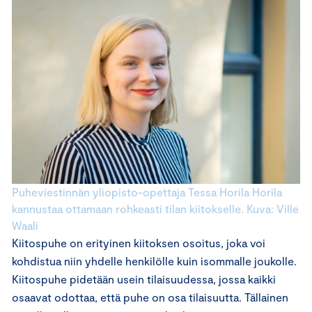
Puheviestinnän yliopisto-opettaja Tessa Horila Horila
kannustaa ottamaan rohkeasti tilan kiitokselle. Kuva: Ville
Waali
Kiitospuhe on erityinen kiitoksen osoitus, joka voi
kohdistua niin yhdelle henkilölle kuin isommalle joukolle.
Kiitospuhe pidetään usein tilaisuudessa, jossa kaikki
osaavat odottaa, että puhe on osa tilaisuutta. Tällainen