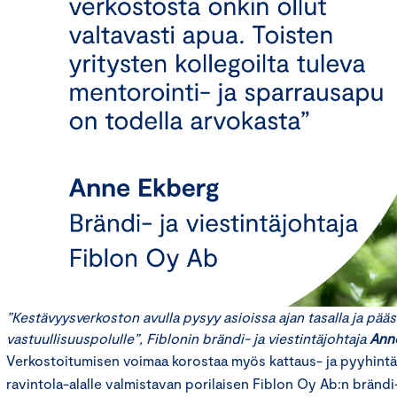
”Kestävyysverkoston avulla pysyy asioissa ajan tasalla ja pääs
vastuullisuuspolulle”, Fiblonin brändi- ja viestintäjohtaja
Ann
Verkostoitumisen voimaa korostaa myös kattaus- ja pyyhintät
ravintola-alalle valmistavan porilaisen Fiblon Oy Ab:n brändi-