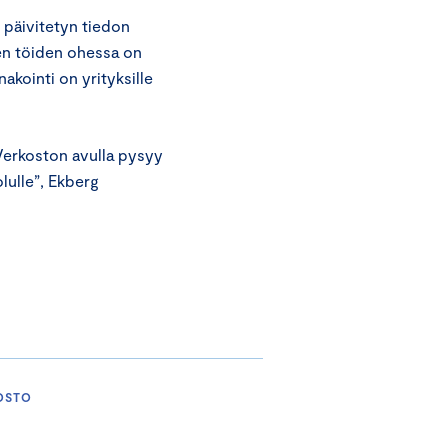
 päivitetyn tiedon
en töiden ohessa on
akointi on yrityksille
 Verkoston avulla pysyy
olulle”, Ekberg
OSTO