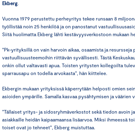
Ekberg
.
Vuonna 1979 perustettu perheyritys tekee runsaan 8 miljoona
työllistää noin 25 henkilöä ja on panostanut vastuullisuusas
Siitä huolimatta Ekberg lähti kestävyysverkostoon mukaan het
”Pk-yrityksillä on vain harvoin aikaa, osaamista ja resursseja
vastuullisuusteemoihin riittävän syvällisesti. Tästä Keskusk
onkin ollut valtavasti apua. Toisten yritysten kollegoilta tule
sparrausapu on todella arvokasta”, hän kiittelee.
Ekbergin mukaan yrityksissä käperrytään helposti omien seinie
asioiden ympärille. Samalla kasvaa pysähtymisen ja väärien va
”Tällaiset yritys- ja sidosryhmäverkostot sekä tiedon avoin
asiakkaille heidän kaipaamaansa lisäarvoa. Miksi ihmeessä tois
toiset ovat jo tehneet”, Ekberg muistuttaa.