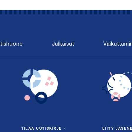
tishuone
Julkaisut
Vaikuttami
TILAA UUTISKIRJE ›
LIITY JÄSENE