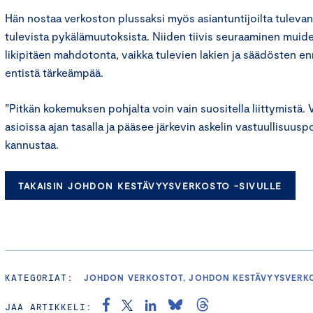
Hän nostaa verkoston plussaksi myös asiantuntijoilta tulevan
tulevista pykälämuutoksista. Niiden tiivis seuraaminen muid
likipitäen mahdotonta, vaikka tulevien lakien ja säädösten enn
entistä tärkeämpää.
”Pitkän kokemuksen pohjalta voin vain suositella liittymistä.
asioissa ajan tasalla ja pääsee järkevin askelin vastuullisuusp
kannustaa.
TAKAISIN JOHDON KESTÄVYYSVERKOSTO -SIVULLE
KATEGORIAT:
JOHDON VERKOSTOT, JOHDON KESTÄVYYSVERK
JAA ARTIKKELI: