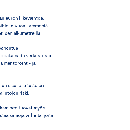
n euron liikevaihtoa,
ioihin jo vuosikymmeniä.
i sen alkumetreillä.
 paneutua
auppakamarin verkostosta
va mentorointi- ja
n sisälle ja tuttujen
lintojen riski.
 jakaminen tuovat myös
taa samoja virheitä, joita