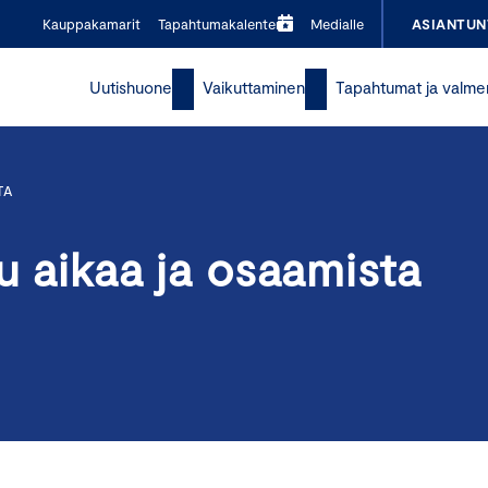
Kauppakamarit
Tapahtumakalenteri
Medialle
ASIANTUN
Uutishuone
Vaikuttaminen
Tapahtumat ja valme
TA
u aikaa ja osaamista