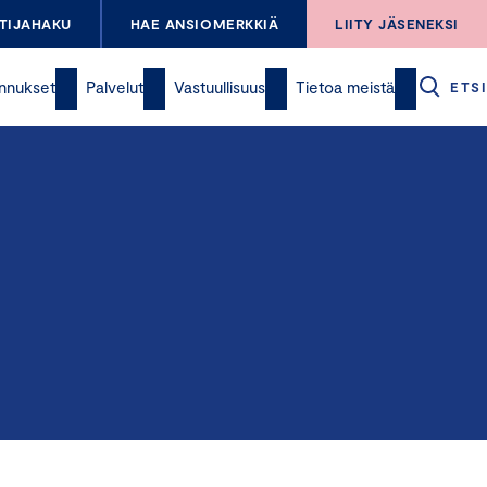
TIJAHAKU
HAE ANSIOMERKKIÄ
LIITY JÄSENEKSI
nnukset
Palvelut
Vastuullisuus
Tietoa meistä
ETSI