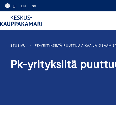
Skip
FI
EN
SV
to
content
ETUSIVU
›
PK-YRITYKSILTÄ PUUTTUU AIKAA JA OSAAMIS
Pk-yrityksiltä puuttu