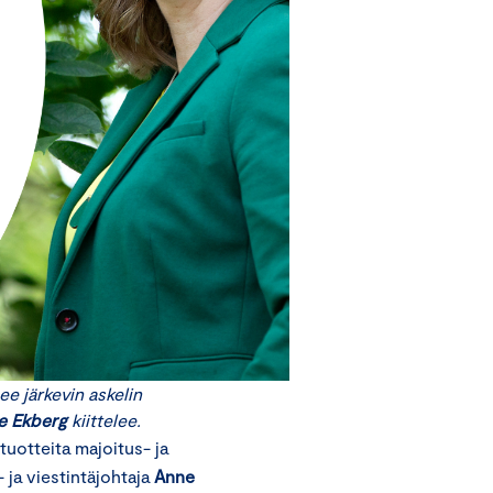
ee järkevin askelin
e Ekberg
kiittelee.
uotteita majoitus- ja
 ja viestintäjohtaja
Anne