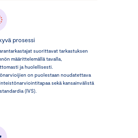
kyvä prosessi
rantarkastajat suorittavat tarkastuksen
nön määrittelemällä tavalla,
tomasti ja huolellisesti.
tönarvioijien on puolestaan noudatettava
inteistönarviointitapaa sekä kansainvälistä
istandardia (IVS).