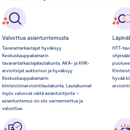
Valvottua asiantuntemusta
Läpinä
Tavarantarkastajat hyväksyy
HTT-tava
Keskuskauppakamarin
ohjesään
tavarantarkastajalautakunta. AKA- ja KHK-
puolueet
arvioitsijat auktorisoi ja hyväksyy
Kiinteis
Keskuskauppakamarin
hyvää ki
kiinteistönarviointilautakunta. Lautakunnat
arvioint
myös valvovat näitä asiantuntijoita –
asiantuntemus on siis varmennettua ja
valvottua.