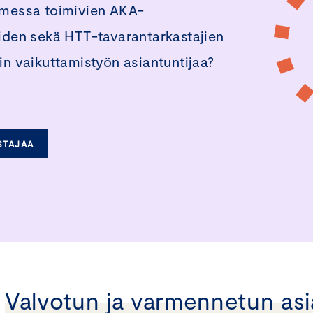
omessa toimivien AKA-
joiden sekä HTT-tavarantarkastajien
n vaikuttamistyön asiantuntijaa?
STAJAA
Valvotun ja varmennetun as