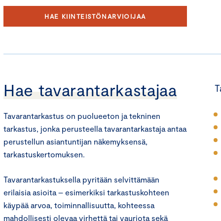
HAE KIINTEISTÖNARVIOIJAA
Hae tavarantarkastajaa
T
Tavarantarkastus on puolueeton ja tekninen
tarkastus, jonka perusteella tavarantarkastaja antaa
perustellun asiantuntijan näkemyksensä,
tarkastuskertomuksen.
Tavarantarkastuksella pyritään selvittämään
erilaisia asioita – esimerkiksi tarkastuskohteen
käypää arvoa, toiminnallisuutta, kohteessa
mahdollisesti olevaa virhettä tai vauriota sekä