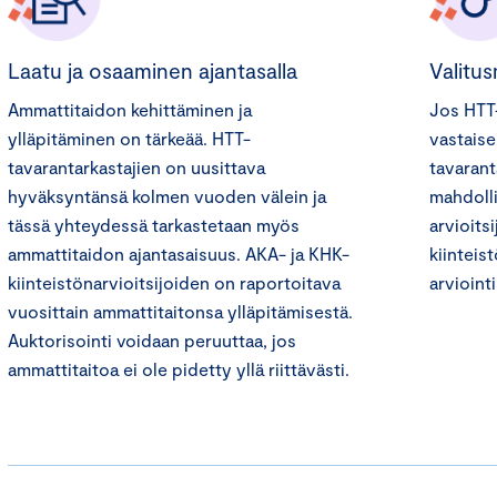
Laatu ja osaaminen ajantasalla
Valitu
Ammattitaidon kehittäminen ja
Jos HTT-
ylläpitäminen on tärkeää. HTT-
vastaise
tavarantarkastajien on uusittava
tavarant
hyväksyntänsä kolmen vuoden välein ja
mahdolli
tässä yhteydessä tarkastetaan myös
arvioits
ammattitaidon ajantasaisuus. AKA- ja KHK-
kiinteis
kiinteistönarvioitsijoiden on raportoitava
arvioint
vuosittain ammattitaitonsa ylläpitämisestä.
Auktorisointi voidaan peruuttaa, jos
ammattitaitoa ei ole pidetty yllä riittävästi.