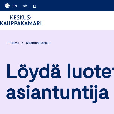
Skip
EN
SV
FI
to
content
›
Etusivu
Asiantuntijahaku
Löydä luote
asiantuntija