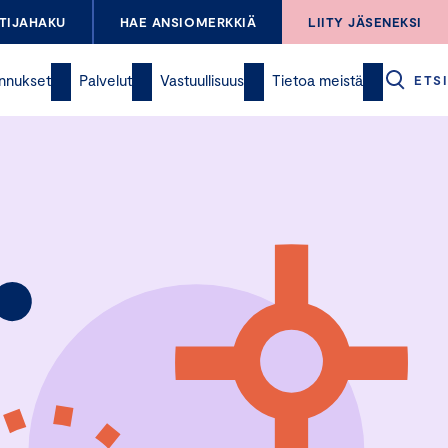
TIJAHAKU
HAE ANSIOMERKKIÄ
LIITY JÄSENEKSI
nnukset
Palvelut
Vastuullisuus
Tietoa meistä
ETSI