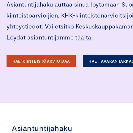
Asiantuntijahaku auttaa sinua löytämään Su
kiinteistöarvioijien, KHK-kiinteistönarvioitsi
yhteystiedot. Vai etsitkö Keskuskauppakamari
Löydät asiantuntijamme
täältä
.
HAE KIINTEISTÖARVIOIJAA
HAE TAVARANTARKA
Asiantuntijahaku