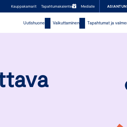
Kauppakamarit
Tapahtumakalenteri
Medialle
ASIANTUN
Uutishuone
Vaikuttaminen
Tapahtumat ja valme
ttava