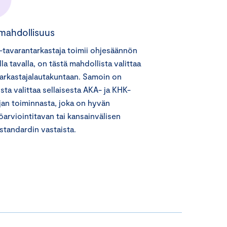
smahdollisuus
tavarantarkastaja toimii ohjesäännön
lla tavalla, on tästä mahdollista valittaa
arkastajalautakuntaan. Samoin on
sta valittaa sellaisesta AKA- ja KHK-
ijan toiminnasta, joka on hyvän
töarviointitavan tai kansainvälisen
istandardin vastaista.