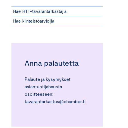
Hae HTT-tavarantarkastajia
Hae kiinteistöarvioijia
Anna palautetta
Palaute ja kysymykset
asiantuntijahausta
osoitteeseen:
tavarantarkastus@chamber.fi