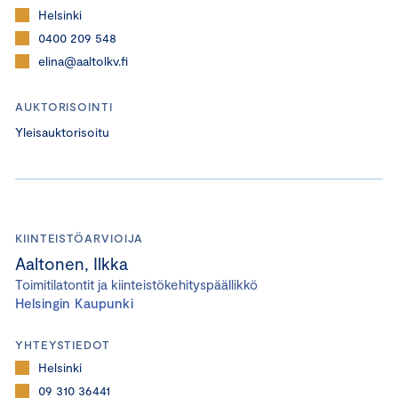
Helsinki
0400 209 548
elina@aaltolkv.fi
AUKTORISOINTI
Yleisauktorisoitu
KIINTEISTÖARVIOIJA
Aaltonen, Ilkka
Toimitilatontit ja kiinteistökehityspäällikkö
Helsingin Kaupunki
YHTEYSTIEDOT
Helsinki
09 310 36441