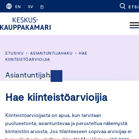
Skip
EN
SV
FI
ETSI
to
content
ETUSIVU
›
ASIANTUNTIJAHAKU
›
HAE
KIINTEISTÖARVIOIJIA
Asiantuntijahaku
Hae kiinteistöarvioijia
Kiinteistöarvioijasta on apua, kun tarvitaan
puolueetonta, asiantuntevaa ja perusteltua näkemystä
kiinteistön arvosta. Jos tilanteeseen sopivaa arvioijaa ei