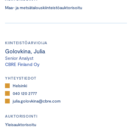
Maa- ja metsätalouskiinteistöauktorisoitu
KIINTEISTÖARVIOIJA
Golovkina, Julia
Senior Analyst
CBRE Finland Oy
YHTEYSTIEDOT
Helsinki
040 120 2777
julia.golovkina@cbre.com
AUKTORISOINTI
Yleisauktorisoitu