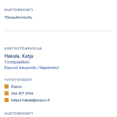
AUKTORISOINTI
Yleisauktorisoitu
KIINTEISTÖARVIOIJA
Hakala, Katja
Tonttipäällikkö
Espoon kaupunki /tilapalvelut
YHTEYSTIEDOT
Espoo
046 877 2956
katja.k.hakala@espoo.fi
AUKTORISOINTI