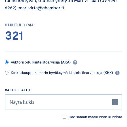
tunnu löytyvän, otathan yhteyttä Mari Virtaan (09 4242
6262), mari.virta@chamber.fi.
HAKUTULOKSIA:
321
Auktorisoitu kiinteistöarvioija
(AKA)
Keskuskauppakamarin hyväksymä kiinteistönarvioitsija
(KHK)
VALITSE ALUE
Näytä kaikki
Hae saman maakunnan kunnista