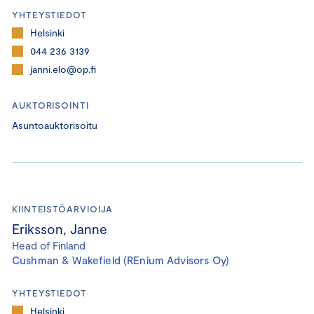
YHTEYSTIEDOT
Helsinki
044 236 3139
janni.elo@op.fi
AUKTORISOINTI
Asuntoauktorisoitu
KIINTEISTÖARVIOIJA
Eriksson, Janne
Head of Finland
Cushman & Wakefield (REnium Advisors Oy)
YHTEYSTIEDOT
Helsinki