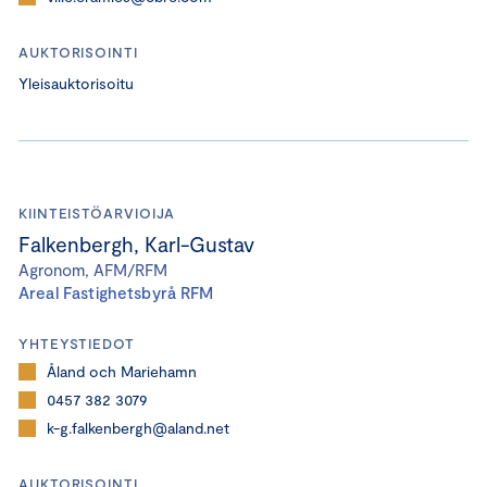
AUKTORISOINTI
Yleisauktorisoitu
KIINTEISTÖARVIOIJA
Falkenbergh, Karl-Gustav
Agronom, AFM/RFM
Areal Fastighetsbyrå RFM
YHTEYSTIEDOT
Åland och Mariehamn
0457 382 3079
k-g.falkenbergh@aland.net
AUKTORISOINTI