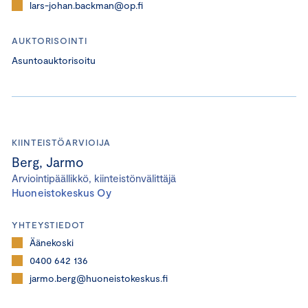
lars-johan.backman@op.fi
AUKTORISOINTI
Asuntoauktorisoitu
KIINTEISTÖARVIOIJA
Berg, Jarmo
Arviointipäällikkö, kiinteistönvälittäjä
Huoneistokeskus Oy
YHTEYSTIEDOT
Äänekoski
0400 642 136
jarmo.berg@huoneistokeskus.fi