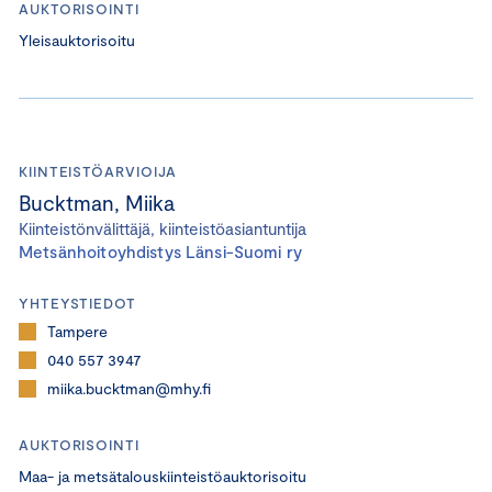
AUKTORISOINTI
Yleisauktorisoitu
KIINTEISTÖARVIOIJA
Bucktman, Miika
Kiinteistönvälittäjä, kiinteistöasiantuntija
Metsänhoitoyhdistys Länsi-Suomi ry
YHTEYSTIEDOT
Tampere
040 557 3947
miika.bucktman@mhy.fi
AUKTORISOINTI
Maa- ja metsätalouskiinteistöauktorisoitu