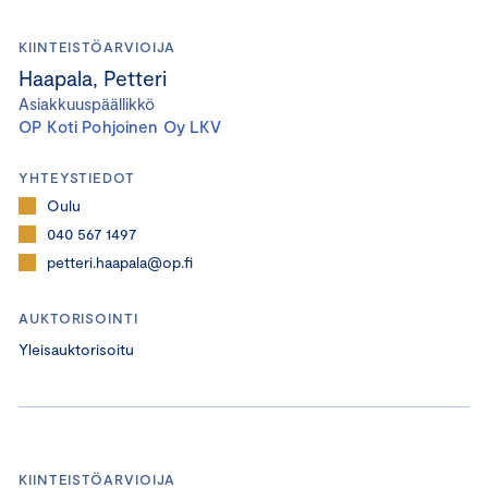
KIINTEISTÖARVIOIJA
Haapala, Petteri
Asiakkuuspäällikkö
OP Koti Pohjoinen Oy LKV
YHTEYSTIEDOT
Oulu
040 567 1497
petteri.haapala@op.fi
AUKTORISOINTI
Yleisauktorisoitu
KIINTEISTÖARVIOIJA