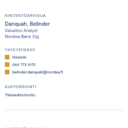
KIINTEISTÖARVIOIJA
Danquah, Belinder
Valuation Analyst
Nordea Bank Oyj
YHTEYSTIEDOT
Helsinki
044 773 9172
belinder.danquah@nordea.fi
AUKTORISOINTI
Yleisauktorisoitu