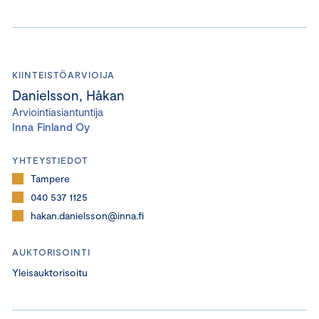
KIINTEISTÖARVIOIJA
Danielsson, Håkan
Arviointiasiantuntija
Inna Finland Oy
YHTEYSTIEDOT
Tampere
040 537 1125
hakan.danielsson@inna.fi
AUKTORISOINTI
Yleisauktorisoitu