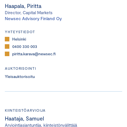
Haapala, Piritta
Director, Capital Markets
Newsec Advisory Finland Oy
YHTEYSTIEDOT
Helsinki
0400 330 003
piritta.karava@newsec.fi
AUKTORISOINTI
Yleisauktorisoitu
KIINTEISTÖARVIOIJA
Haataja, Samuel
Arviointiasiantuntija, kiinteistönvälittäjä