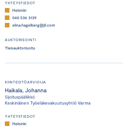
YHTEYSTIEDOT
Helsinki
040 536 3139
elina.hagelberg@jll.com
AUKTORISOINTI
Yleisauktorisoitu
KIINTEISTÖARVIOIJA
Haikala, Johanna
Sijoituspäällikkö
Keskinäinen Työeläkevakuutusyhtiö Varma
YHTEYSTIEDOT
Helsinki