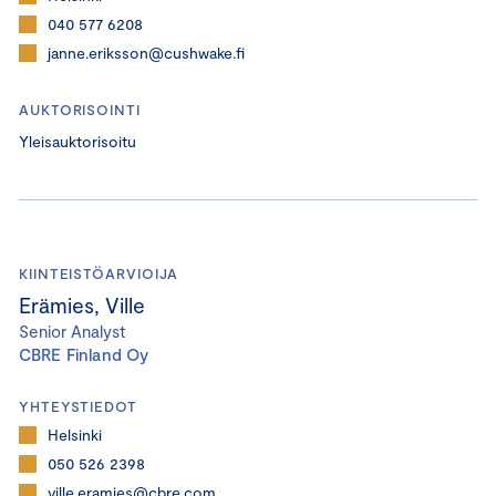
040 577 6208
janne.eriksson@cushwake.fi
AUKTORISOINTI
Yleisauktorisoitu
KIINTEISTÖARVIOIJA
Erämies, Ville
Senior Analyst
CBRE Finland Oy
YHTEYSTIEDOT
Helsinki
050 526 2398
ville.eramies@cbre.com