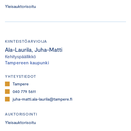
Yleisauktorisoitu
KIINTEISTÖARVIOIJA
Ala-Laurila, Juha-Matti
Kehityspäällikkö
Tampereen kaupunki
YHTEYSTIEDOT
Tampere
040 779 5611
juha-matti.ala-laurila@tampere.fi
AUKTORISOINTI
Yleisauktorisoitu