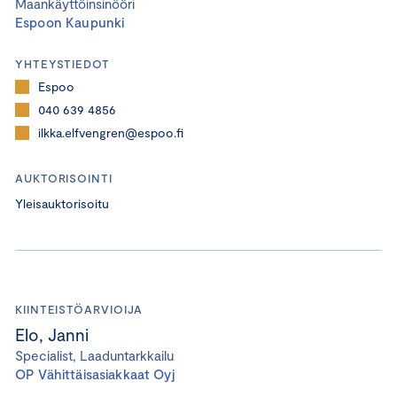
Maankäyttöinsinööri
Espoon Kaupunki
YHTEYSTIEDOT
Espoo
040 639 4856
ilkka.elfvengren@espoo.fi
AUKTORISOINTI
Yleisauktorisoitu
KIINTEISTÖARVIOIJA
Elo, Janni
Specialist, Laaduntarkkailu
OP Vähittäisasiakkaat Oyj