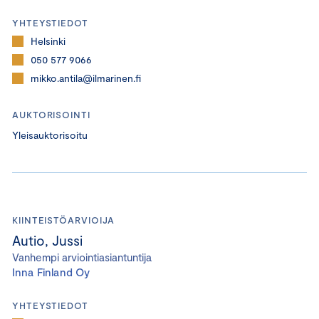
YHTEYSTIEDOT
Helsinki
050 577 9066
mikko.antila@ilmarinen.fi
AUKTORISOINTI
Yleisauktorisoitu
KIINTEISTÖARVIOIJA
Autio, Jussi
Vanhempi arviointiasiantuntija
Inna Finland Oy
YHTEYSTIEDOT