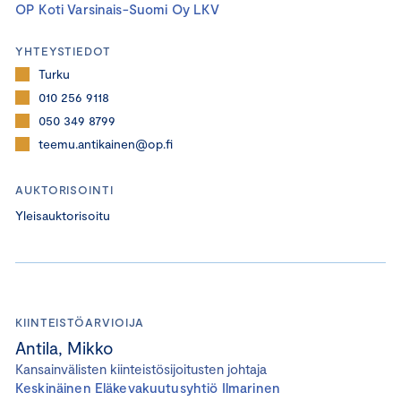
OP Koti Varsinais-Suomi Oy LKV
YHTEYSTIEDOT
Turku
010 256 9118
050 349 8799
teemu.antikainen@op.fi
AUKTORISOINTI
Yleisauktorisoitu
KIINTEISTÖARVIOIJA
Antila, Mikko
Kansainvälisten kiinteistösijoitusten johtaja
Keskinäinen Eläkevakuutusyhtiö Ilmarinen