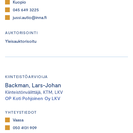
Kuopio
045 649 3225
jussi.autio@inna.fi
AUKTORISOINTI
Yleisauktorisoitu
KIINTEISTÖARVIOIJA
Backman, Lars-Johan
Kiinteistönvälittäjä, KTM, LKV
OP Koti Pohjoinen Oy LKV
YHTEYSTIEDOT
Vaasa
050 4131 909