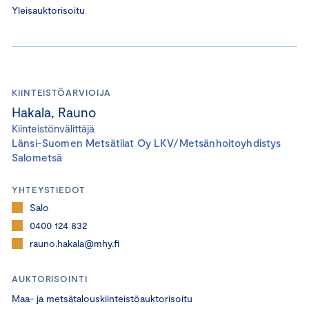
Yleisauktorisoitu
KIINTEISTÖARVIOIJA
Hakala, Rauno
Kiinteistönvälittäjä
Länsi-Suomen Metsätilat Oy LKV/Metsänhoitoyhdistys
Salometsä
YHTEYSTIEDOT
Salo
0400 124 832
rauno.hakala@mhy.fi
AUKTORISOINTI
Maa- ja metsätalouskiinteistöauktorisoitu