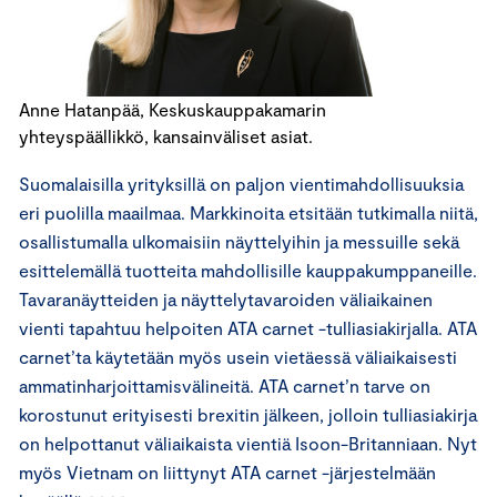
Anne Hatanpää, Keskuskauppakamarin
yhteyspäällikkö, kansainväliset asiat.
Suomalaisilla yrityksillä on paljon vientimahdollisuuksia
eri puolilla maailmaa. Markkinoita etsitään tutkimalla niitä,
osallistumalla ulkomaisiin näyttelyihin ja messuille sekä
esittelemällä tuotteita mahdollisille kauppakumppaneille.
Tavaranäytteiden ja näyttelytavaroiden väliaikainen
vienti tapahtuu helpoiten ATA carnet -tulliasiakirjalla. ATA
carnet’ta käytetään myös usein vietäessä väliaikaisesti
ammatinharjoittamisvälineitä. ATA carnet’n tarve on
korostunut erityisesti brexitin jälkeen, jolloin tulliasiakirja
on helpottanut väliaikaista vientiä Isoon-Britanniaan. Nyt
myös Vietnam on liittynyt ATA carnet -järjestelmään