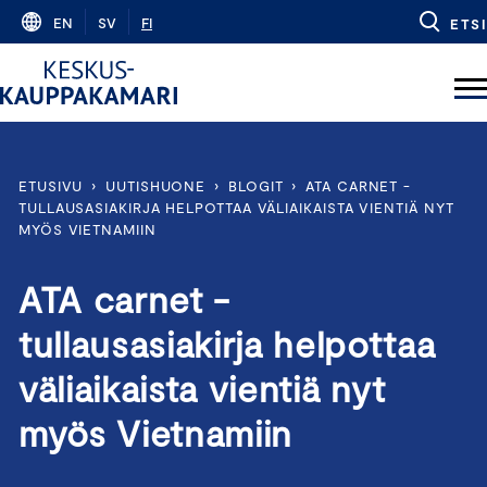
Skip
EN
SV
FI
ETSI
to
content
ETUSIVU
›
UUTISHUONE
›
BLOGIT
›
ATA CARNET -
TULLAUSASIAKIRJA HELPOTTAA VÄLIAIKAISTA VIENTIÄ NYT
MYÖS VIETNAMIIN
ATA carnet -
tullausasiakirja helpottaa
väliaikaista vientiä nyt
myös Vietnamiin