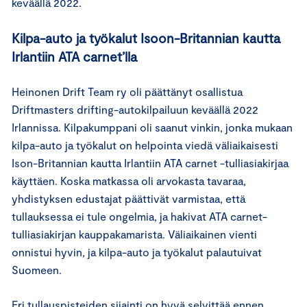
keväällä 2022.
Kilpa-auto ja työkalut Isoon-Britannian kautta
Irlantiin ATA carnet’lla
Heinonen Drift Team ry oli päättänyt osallistua
Driftmasters drifting-autokilpailuun keväällä 2022
Irlannissa. Kilpakumppani oli saanut vinkin, jonka mukaan
kilpa-auto ja työkalut on helpointa viedä väliaikaisesti
Ison-Britannian kautta Irlantiin ATA carnet -tulliasiakirjaa
käyttäen. Koska matkassa oli arvokasta tavaraa,
yhdistyksen edustajat päättivät varmistaa, että
tullauksessa ei tule ongelmia, ja hakivat ATA carnet-
tulliasiakirjan kauppakamarista. Väliaikainen vienti
onnistui hyvin, ja kilpa-auto ja työkalut palautuivat
Suomeen.
Eri tullauspisteiden sijainti on hyvä selvittää ennen