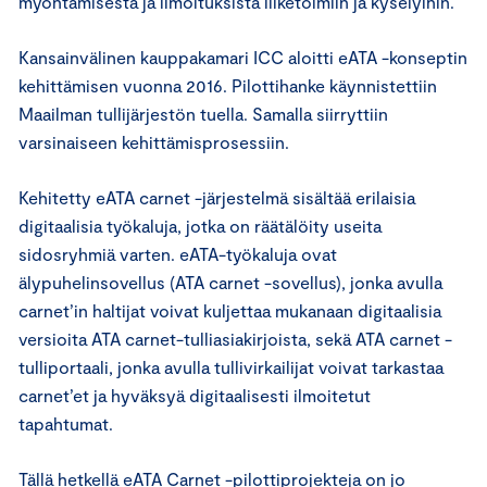
myöntämisestä ja ilmoituksista liiketoimiin ja kyselyihin.
Kansainvälinen kauppakamari ICC aloitti eATA -konseptin
kehittämisen vuonna 2016. Pilottihanke käynnistettiin
Maailman tullijärjestön tuella. Samalla siirryttiin
varsinaiseen kehittämisprosessiin.
Kehitetty eATA carnet -järjestelmä sisältää erilaisia ​​
digitaalisia työkaluja, jotka on räätälöity useita
sidosryhmiä varten. eATA-työkaluja ovat
älypuhelinsovellus (ATA carnet -sovellus), jonka avulla
carnet’in haltijat voivat kuljettaa mukanaan digitaalisia
versioita ATA carnet-tulliasiakirjoista, sekä ATA carnet -
tulliportaali, jonka avulla tullivirkailijat voivat tarkastaa
carnet’et ja hyväksyä digitaalisesti ilmoitetut
tapahtumat.
Tällä hetkellä eATA Carnet -pilottiprojekteja on jo