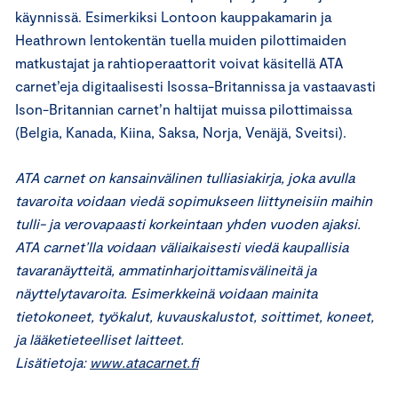
käynnissä. Esimerkiksi Lontoon kauppakamarin ja
Heathrown lentokentän tuella muiden pilottimaiden
matkustajat ja rahtioperaattorit voivat käsitellä ATA
carnet’eja digitaalisesti Isossa-Britannissa ja vastaavasti
Ison-Britannian carnet’n haltijat muissa pilottimaissa
(Belgia, Kanada, Kiina, Saksa, Norja, Venäjä, Sveitsi).
ATA carnet on kansainvälinen tulliasiakirja, joka avulla
tavaroita voidaan viedä sopimukseen liittyneisiin maihin
tulli- ja verovapaasti korkeintaan yhden vuoden ajaksi.
ATA carnet’lla voidaan väliaikaisesti viedä kaupallisia
tavaranäytteitä, ammatinharjoittamisvälineitä ja
näyttelytavaroita. Esimerkkeinä voidaan mainita
tietokoneet, työkalut, kuvauskalustot, soittimet, koneet,
ja lääketieteelliset laitteet.
Lisätietoja:
www.atacarnet.fi