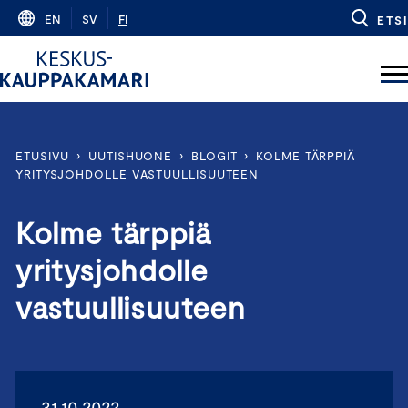
Skip
EN
SV
FI
ETSI
to
content
ETUSIVU
›
UUTISHUONE
›
BLOGIT
›
KOLME TÄRPPIÄ
YRITYSJOHDOLLE VASTUULLISUUTEEN
Kolme tärppiä
yritysjohdolle
vastuullisuuteen
31.10.2022