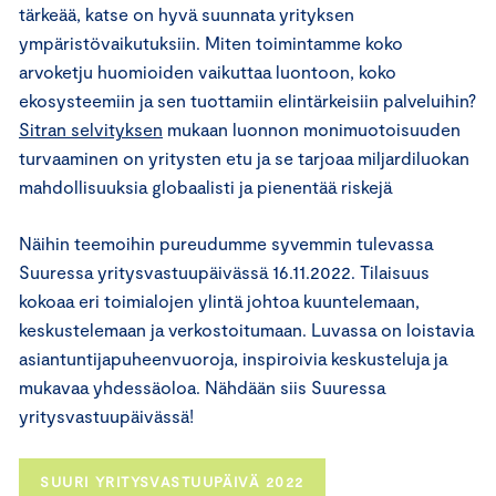
tärkeää, katse on hyvä suunnata yrityksen
ympäristövaikutuksiin. Miten toimintamme koko
arvoketju huomioiden vaikuttaa luontoon, koko
ekosysteemiin ja sen tuottamiin elintärkeisiin palveluihin?
Sitran selvityksen
mukaan luonnon monimuotoisuuden
turvaaminen on yritysten etu ja se tarjoaa miljardiluokan
mahdollisuuksia globaalisti ja pienentää riskejä
Näihin teemoihin pureudumme syvemmin tulevassa
Suuressa yritysvastuupäivässä 16.11.2022. Tilaisuus
kokoaa eri toimialojen ylintä johtoa kuuntelemaan,
keskustelemaan ja verkostoitumaan. Luvassa on loistavia
asiantuntijapuheenvuoroja, inspiroivia keskusteluja ja
mukavaa yhdessäoloa. Nähdään siis Suuressa
yritysvastuupäivässä!
SUURI YRITYSVASTUUPÄIVÄ 2022