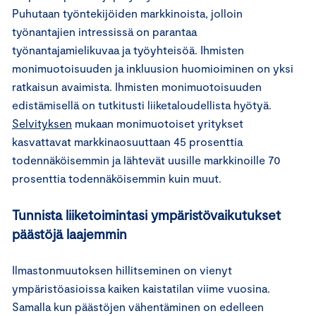
Puhutaan työntekijöiden markkinoista, jolloin
työnantajien intressissä on parantaa
työnantajamielikuvaa ja työyhteisöä. Ihmisten
monimuotoisuuden ja inkluusion huomioiminen on yksi
ratkaisun avaimista. Ihmisten monimuotoisuuden
edistämisellä on tutkitusti liiketaloudellista hyötyä.
Selvityksen
mukaan monimuotoiset yritykset
kasvattavat markkinaosuuttaan 45 prosenttia
todennäköisemmin ja lähtevät uusille markkinoille 70
prosenttia todennäköisemmin kuin muut.
Tunnista liiketoimintasi ympäristövaikutukset
päästöjä laajemmin
Ilmastonmuutoksen hillitseminen on vienyt
ympäristöasioissa kaiken kaistatilan viime vuosina.
Samalla kun päästöjen vähentäminen on edelleen