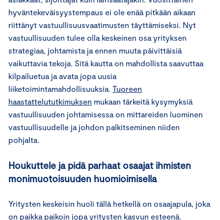
hyväntekeväisyystempaus ei ole enää pitkään aikaan
riittänyt vastuullisuusvaatimusten täyttämiseksi. Nyt
vastuullisuuden tulee olla keskeinen osa yrityksen
strategiaa, johtamista ja ennen muuta päivittäisiä
vaikuttavia tekoja. Sitä kautta on mahdollista saavuttaa
kilpailuetua ja avata jopa uusia
liiketoimintamahdollisuuksia.
Tuoreen
haastattelututkimuksen
mukaan tärkeitä kysymyksiä
vastuullisuuden johtamisessa on mittareiden luominen
vastuullisuudelle ja johdon palkitseminen niiden
pohjalta.
Houkuttele ja pidä parhaat osaajat ihmisten
monimuotoisuuden huomioimisella
Yritysten keskeisin huoli tällä hetkellä on osaajapula, joka
on paikka paikoin jopa yritysten kasvun esteenä.