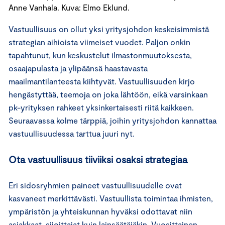
Anne Vanhala. Kuva: Elmo Eklund.
Vastuullisuus on ollut yksi yritysjohdon keskeisimmistä
strategian aihioista viimeiset vuodet. Paljon onkin
tapahtunut, kun keskustelut ilmastonmuutoksesta,
osaajapulasta ja ylipäänsä haastavasta
maailmantilanteesta kiihtyvät. Vastuullisuuden kirjo
hengästyttää, teemoja on joka lähtöön, eikä varsinkaan
pk-yrityksen rahkeet yksinkertaisesti riitä kaikkeen.
Seuraavassa kolme tärppiä, joihin yritysjohdon kannattaa
vastuullisuudessa tarttua juuri nyt.
Ota vastuullisuus tiiviiksi osaksi strategiaa
Eri sidosryhmien paineet vastuullisuudelle ovat
kasvaneet merkittävästi. Vastuullista toimintaa ihmisten,
ympäristön ja yhteiskunnan hyväksi odottavat niin
asiakkaat, sijoittajat kuin lainsäätäjäkin. Vuosittainen