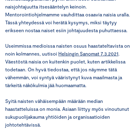
naisjohtajuutta itsesääntelyn keinoin.
Mentorointiohjelmamme vauhdittaa osaavia naisia uralla.
Tässä yhteydessä voi herätä kysymys, miksi täytyy
erikseen nostaa naiset esiin johtajuudesta puhuttaessa.
Useimmissa medioissa naisten osuus haastateltavista on
noin kolmannes, uutisoi
Helsingin Sanomat 7.3.2021
.
Väestöstä naisia on kuitenkin puolet, kuten artikkelissa
todetaan. On hyvä tiedostaa, että jos näymme tätä
vähemmän, voi syntyä vääristynyt kuva maailmasta ja
tärkeitä näkökulmia jää huomaamatta.
Syitä naisten vähäisempään määrään median
haastatteluissa on monia. Asiaan liittyy myös vinoutunut
sukupuolijakauma yhtiöiden ja organisaatioiden
johtotehtävissä.