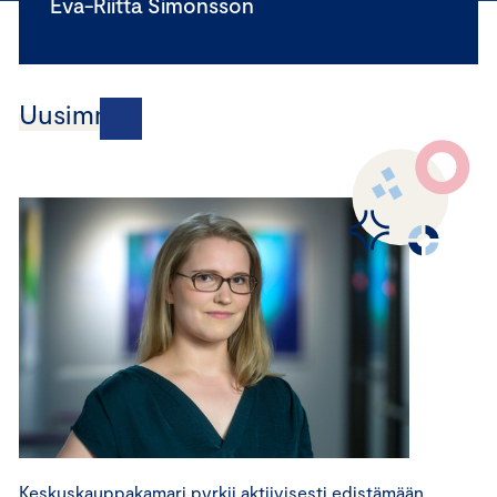
Eva-Riitta Simonsson
Uusimmat
Keskuskauppakamari pyrkii aktiivisesti edistämään