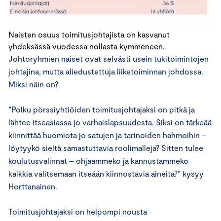
Naisten osuus toimitusjohtajista on kasvanut
yhdeksässä vuodessa nollasta kymmeneen.
Johtoryhmien naiset ovat selvästi usein tukitoimintojen
johtajina, mutta aliedustettuja liiketoiminnan johdossa.
Miksi näin on?
”Polku pörssiyhtiöiden toimitusjohtajaksi on pitkä ja
lähtee itseasiassa jo varhaislapsuudesta. Siksi on tärkeää
kiinnittää huomiota jo satujen ja tarinoiden hahmoihin –
löytyykö sieltä samastuttavia roolimalleja? Sitten tulee
koulutusvalinnat – ohjaammeko ja kannustammeko
kaikkia valitsemaan itseään kiinnostavia aineita?” kysyy
Horttanainen.
Toimitusjohtajaksi on helpompi nousta