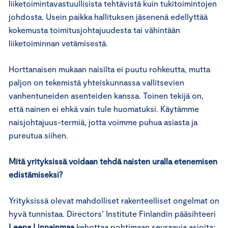
liiketoimintavastuullisista tehtävistä kuin tukitoimintojen
johdosta. Usein paikka hallituksen jäsenenä edellyttää
kokemusta toimitusjohtajuudesta tai vähintään
liiketoiminnan vetämisestä.
Horttanaisen mukaan naisilta ei puutu rohkeutta, mutta
paljon on tekemistä yhteiskunnassa vallitsevien
vanhentuneiden asenteiden kanssa. Toinen tekijä on,
että nainen ei ehkä vain tule huomatuksi. Käytämme
naisjohtajuus-termiä, jotta voimme puhua asiasta ja
pureutua siihen.
Mitä yrityksissä voidaan tehdä naisten uralla etenemisen
edistämiseksi?
Yrityksissä olevat mahdolliset rakenteelliset ongelmat on
hyvä tunnistaa. Directors’ Institute Finlandin pääsihteeri
Leena Linnainmaa
kehottaa pohtimaan seuraavia asioita: