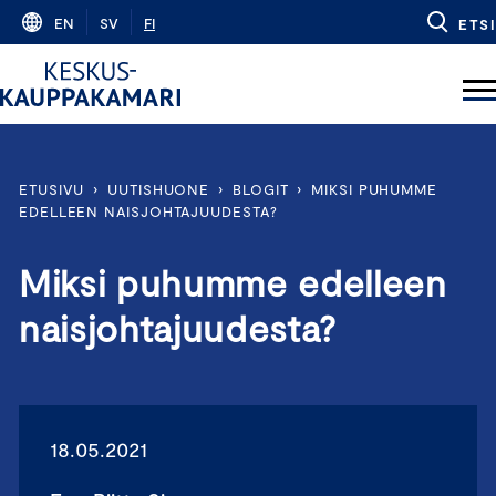
Skip
EN
SV
FI
ETSI
to
content
ETUSIVU
›
UUTISHUONE
›
BLOGIT
›
MIKSI PUHUMME
EDELLEEN NAISJOHTAJUUDESTA?
Miksi puhumme edelleen
naisjohtajuudesta?
18.05.2021