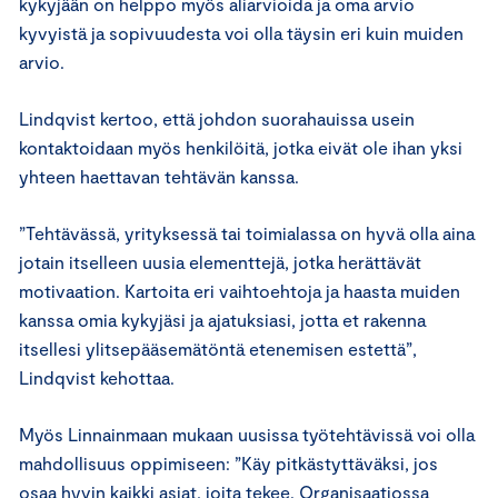
kykyjään on helppo myös aliarvioida ja oma arvio
kyvyistä ja sopivuudesta voi olla täysin eri kuin muiden
arvio.
Lindqvist kertoo, että johdon suorahauissa usein
kontaktoidaan myös henkilöitä, jotka eivät ole ihan yksi
yhteen haettavan tehtävän kanssa.
”Tehtävässä, yrityksessä tai toimialassa on hyvä olla aina
jotain itselleen uusia elementtejä, jotka herättävät
motivaation. Kartoita eri vaihtoehtoja ja haasta muiden
kanssa omia kykyjäsi ja ajatuksiasi, jotta et rakenna
itsellesi ylitsepääsemätöntä etenemisen estettä”,
Lindqvist kehottaa.
Myös Linnainmaan mukaan uusissa työtehtävissä voi olla
mahdollisuus oppimiseen: ”Käy pitkästyttäväksi, jos
osaa hyvin kaikki asiat, joita tekee. Organisaatiossa