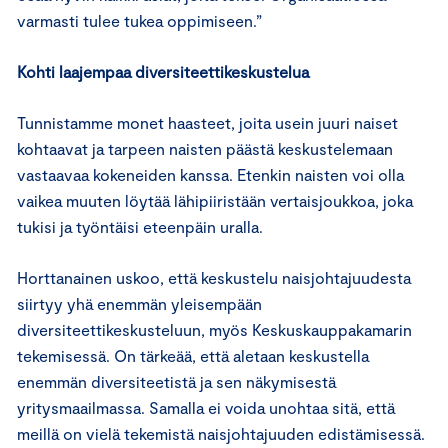
varmasti tulee tukea oppimiseen.”
Kohti laajempaa diversiteettikeskustelua
Tunnistamme monet haasteet, joita usein juuri naiset
kohtaavat ja tarpeen naisten päästä keskustelemaan
vastaavaa kokeneiden kanssa. Etenkin naisten voi olla
vaikea muuten löytää lähipiiristään vertaisjoukkoa, joka
tukisi ja työntäisi eteenpäin uralla.
Horttanainen uskoo, että keskustelu naisjohtajuudesta
siirtyy yhä enemmän yleisempään
diversiteettikeskusteluun, myös Keskuskauppakamarin
tekemisessä. On tärkeää, että aletaan keskustella
enemmän diversiteetistä ja sen näkymisestä
yritysmaailmassa. Samalla ei voida unohtaa sitä, että
meillä on vielä tekemistä naisjohtajuuden edistämisessä.