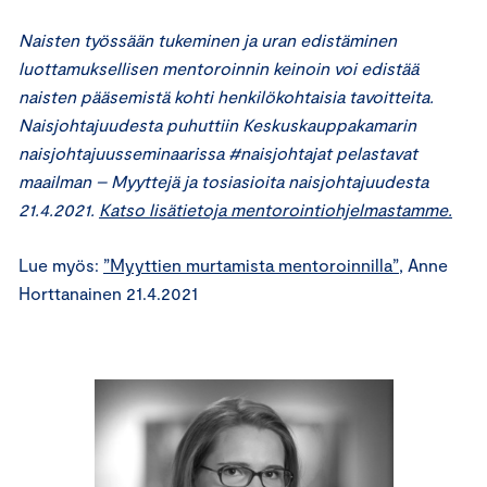
Naisten työssään tukeminen ja uran edistäminen
luottamuksellisen mentoroinnin keinoin voi edistää
naisten pääsemistä kohti henkilökohtaisia tavoitteita.
Naisjohtajuudesta puhuttiin Keskuskauppakamarin
naisjohtajuusseminaarissa #naisjohtajat pelastavat
maailman – Myyttejä ja tosiasioita naisjohtajuudesta
21.4.2021.
Katso lisätietoja mentorointiohjelmastamme.
Lue myös:
”Myyttien murtamista mentoroinnilla”
, Anne
Horttanainen 21.4.2021