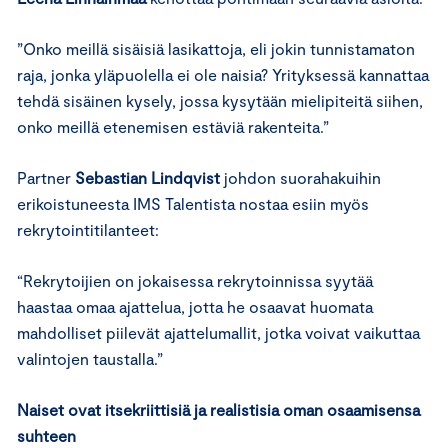
”Onko meillä sisäisiä lasikattoja, eli jokin tunnistamaton
raja, jonka yläpuolella ei ole naisia? Yrityksessä kannattaa
tehdä sisäinen kysely, jossa kysytään mielipiteitä siihen,
onko meillä etenemisen estäviä rakenteita.”
Partner
Sebastian Lindqvist
johdon suorahakuihin
erikoistuneesta IMS Talentista nostaa esiin myös
rekrytointitilanteet:
“Rekrytoijien on jokaisessa rekrytoinnissa syytää
haastaa omaa ajattelua, jotta he osaavat huomata
mahdolliset piilevät ajattelumallit, jotka voivat vaikuttaa
valintojen taustalla.”
Naiset ovat itsekriittisiä ja realistisia oman osaamisensa
suhteen