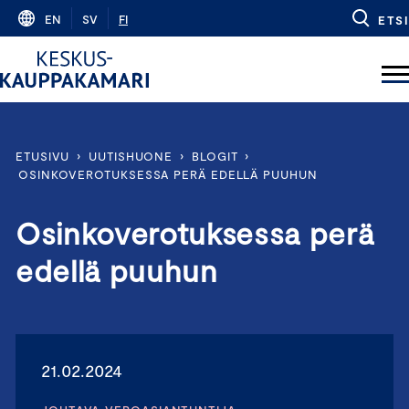
Skip
EN
SV
FI
ETSI
to
content
ETUSIVU
›
UUTISHUONE
›
BLOGIT
›
OSINKOVEROTUKSESSA PERÄ EDELLÄ PUUHUN
Osinkoverotuksessa perä
edellä puuhun
21.02.2024