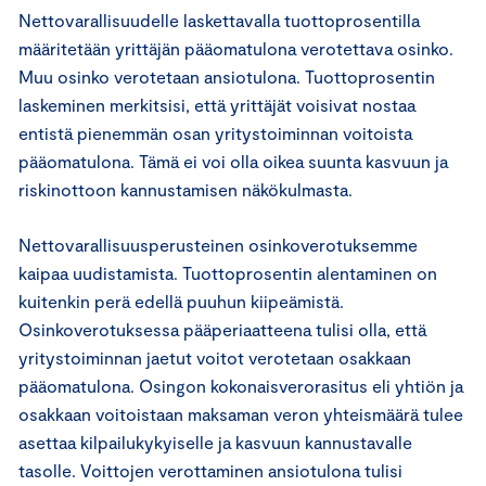
Nettovarallisuudelle laskettavalla tuottoprosentilla
määritetään yrittäjän pääomatulona verotettava osinko.
Muu osinko verotetaan ansiotulona. Tuottoprosentin
laskeminen merkitsisi, että yrittäjät voisivat nostaa
entistä pienemmän osan yritystoiminnan voitoista
pääomatulona. Tämä ei voi olla oikea suunta kasvuun ja
riskinottoon kannustamisen näkökulmasta.
Nettovarallisuusperusteinen osinkoverotuksemme
kaipaa uudistamista. Tuottoprosentin alentaminen on
kuitenkin perä edellä puuhun kiipeämistä.
Osinkoverotuksessa pääperiaatteena tulisi olla, että
yritystoiminnan jaetut voitot verotetaan osakkaan
pääomatulona. Osingon kokonaisverorasitus eli yhtiön ja
osakkaan voitoistaan maksaman veron yhteismäärä tulee
asettaa kilpailukykyiselle ja kasvuun kannustavalle
tasolle. Voittojen verottaminen ansiotulona tulisi