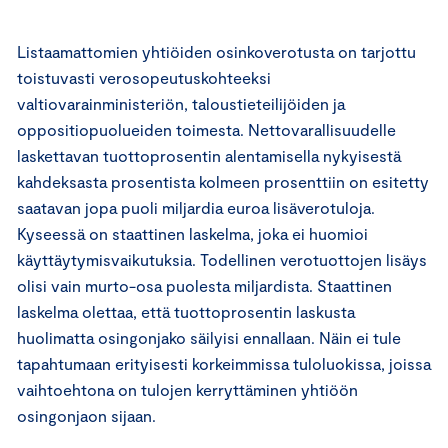
Listaamattomien yhtiöiden osinkoverotusta on tarjottu
toistuvasti verosopeutuskohteeksi
valtiovarainministeriön, taloustieteilijöiden ja
oppositiopuolueiden toimesta. Nettovarallisuudelle
laskettavan tuottoprosentin alentamisella nykyisestä
kahdeksasta prosentista kolmeen prosenttiin on esitetty
saatavan jopa puoli miljardia euroa lisäverotuloja.
Kyseessä on staattinen laskelma, joka ei huomioi
käyttäytymisvaikutuksia. Todellinen verotuottojen lisäys
olisi vain murto-osa puolesta miljardista. Staattinen
laskelma olettaa, että tuottoprosentin laskusta
huolimatta osingonjako säilyisi ennallaan. Näin ei tule
tapahtumaan erityisesti korkeimmissa tuloluokissa, joissa
vaihtoehtona on tulojen kerryttäminen yhtiöön
osingonjaon sijaan.