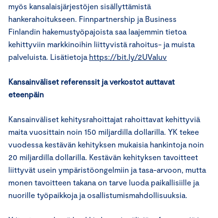
myös kansalaisjärjestöjen sisällyttämistä
hankerahoitukseen. Finnpartnership ja Business
Finlandin hakemustyöpajoista saa laajemmin tietoa
kehittyviin markkinoihin liittyvistä rahoitus- ja muista
palveluista. Lisätietoja
https://bit.ly/2UVaIuv
Kansainväliset referenssit ja verkostot auttavat
eteenpäin
Kansainväliset kehitysrahoittajat rahoittavat kehittyviä
maita vuosittain noin 150 miljardilla dollarilla. YK tekee
vuodessa kestävän kehityksen mukaisia hankintoja noin
20 miljardilla dollarilla. Kestävän kehityksen tavoitteet
liittyvät usein ympäristöongelmiin ja tasa-arvoon, mutta
monen tavoitteen takana on tarve luoda paikallisiille ja
nuorille työpaikkoja ja osallistumismahdollisuuksia.