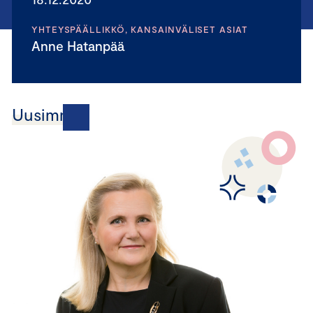
YHTEYSPÄÄLLIKKÖ, KANSAINVÄLISET ASIAT
Anne Hatanpää
Uusimmat