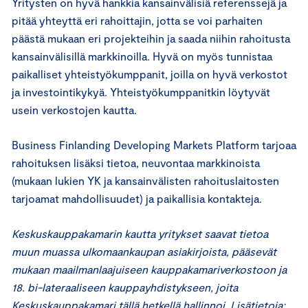
Yritysten on hyvä hankkia kansainvälisiä referenssejä ja
pitää yhteyttä eri rahoittajin, jotta se voi parhaiten
päästä mukaan eri projekteihin ja saada niihin rahoitusta
kansainvälisillä markkinoilla. Hyvä on myös tunnistaa
paikalliset yhteistyökumppanit, joilla on hyvä verkostot
ja investointikykyä. Yhteistyökumppanitkin löytyvät
usein verkostojen kautta.
Business Finlanding Developing Markets Platform tarjoaa
rahoituksen lisäksi tietoa, neuvontaa markkinoista
(mukaan lukien YK ja kansainvälisten rahoituslaitosten
tarjoamat mahdollisuudet) ja paikallisia kontakteja.
Keskuskauppakamarin kautta yritykset saavat tietoa
muun muassa ulkomaankaupan asiakirjoista, pääsevät
mukaan maailmanlaajuiseen kauppakamariverkostoon ja
18. bi-lateraaliseen kauppayhdistykseen, joita
Keskuskauppakamari tällä hetkellä hallinnoi. Lisätietoja: