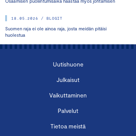
Osaamisen puoliintumisaika haastaa myös johtamisen
18.05.2026 / BLOGIT
Suomen raja ei ole ainoa raja, josta meidän pitäisi
huolestua
Uutishuone
Julkaisut
Vaikuttaminen
Palvelut
Tietoa meistä