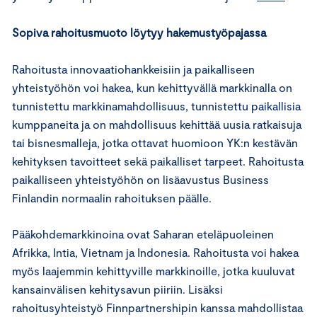
Sopiva rahoitusmuoto löytyy hakemustyöpajassa
Rahoitusta innovaatiohankkeisiin ja paikalliseen
yhteistyöhön voi hakea, kun kehittyvällä markkinalla on
tunnistettu markkinamahdollisuus, tunnistettu paikallisia
kumppaneita ja on mahdollisuus kehittää uusia ratkaisuja
tai bisnesmalleja, jotka ottavat huomioon YK:n kestävän
kehityksen tavoitteet sekä paikalliset tarpeet. Rahoitusta
paikalliseen yhteistyöhön on lisäavustus Business
Finlandin normaalin rahoituksen päälle.
Pääkohdemarkkinoina ovat Saharan eteläpuoleinen
Afrikka, Intia, Vietnam ja Indonesia. Rahoitusta voi hakea
myös laajemmin kehittyville markkinoille, jotka kuuluvat
kansainvälisen kehitysavun piiriin. Lisäksi
rahoitusyhteistyö Finnpartnershipin kanssa mahdollistaa