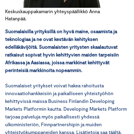
Keskuskauppakamarin yhteyspäällikkö Anna
Hatanpää.
Suomalaisilla yrityksillä on hyvä maine, osaamista ja
teknologiaa ja ne ovat kestävän kehityksen
edelläkävijöitä. Suomalaisten yritysten skaalautuvat
ratkaisut sopivat hyvin kehittyvien maiden tarpeisiin
Afrikassa ja Aasiassa, joissa markkinat kehittyvät
perinteisiä markkinoita nopeammin.
Suomalaiset yritykset voivat hakea rahoitusta
innovaatiohankkeisiin ja paikalliseen yhteistyöhön
kehittyvissä maissa Business Finlandin Developing
Markets Platformin kautta. Developing Markets Platform
tarjoaa palveluja myös paikallisesti yhdessä
ulkoministeriön, Finnpartnershipin ja muiden
yhteistyökumppaneiden kanssa. Lisätietoja saa
täältä
.