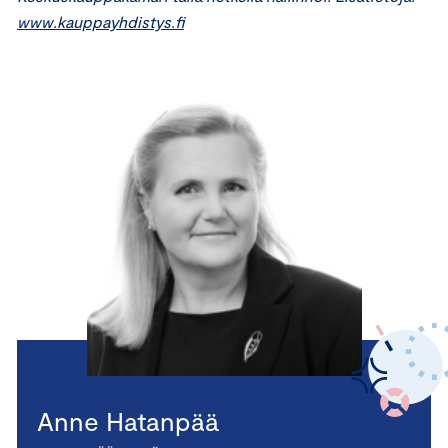
www.kauppayhdistys.fi
Anne Hatanpää