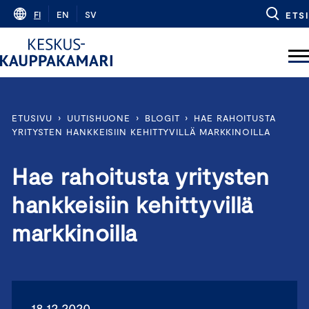
Skip
FI
EN
SV
ETSI
to
content
ETUSIVU
›
UUTISHUONE
›
BLOGIT
›
HAE RAHOITUSTA
YRITYSTEN HANKKEISIIN KEHITTYVILLÄ MARKKINOILLA
Hae rahoitusta yritysten
hankkeisiin kehittyvillä
markkinoilla
18.12.2020