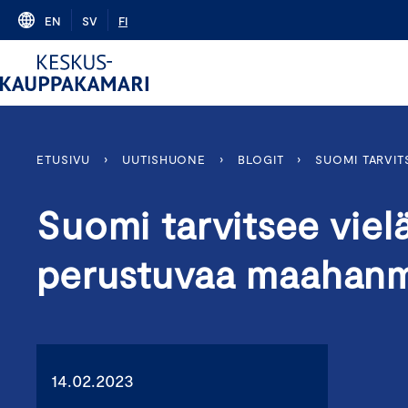
Skip
EN
SV
FI
to
content
ETUSIVU
›
UUTISHUONE
›
BLOGIT
›
SUOMI TARVI
Suomi tarvitsee vi
perustuvaa maahan
14.02.2023