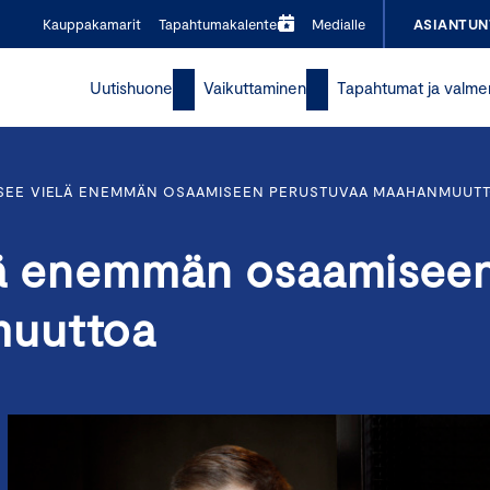
Kauppakamarit
Tapahtumakalenteri
Medialle
ASIANTUN
Uutishuone
Vaikuttaminen
Tapahtumat ja valme
TSEE VIELÄ ENEMMÄN OSAAMISEEN PERUSTUVAA MAAHANMUUT
elä enemmän osaamisee
muuttoa