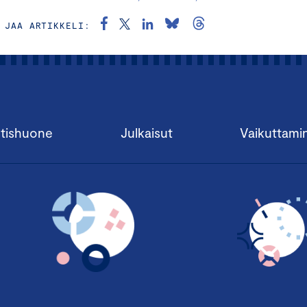
JAA ARTIKKELI:
tishuone
Julkaisut
Vaikuttami