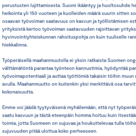
perustusten lujittamisesta. Suomi ikääntyy ja huoltosuhde 
heikointa yli 150 vuoteen ja kuolleiden määrä suurin sitten so
osaavan työvoiman saatavuus on kasvun ja työllistämisen est
yrityksistä kertoo työvoiman saatavuuden rajoittavan yritykse
hyvinvointiyhteiskunnan rahoituspohja on kuin tuuliselle ran
hiekkalinna.
Työperäisellä maahanmuutolla ei yksin ratkaista Suomen onge
välttämätöntä parantaa työnteon kannustimia, hyödyntää p
työvoimapotentiaali ja auttaa työttömiä takaisin töihin muu
avulla. Maahanmuutto on kuitenkin yksi merkittävä osa tarvi
kokonaisuutta.
Emme voi jäädä tyytyväisenä myhäilemään, että nyt työper
saatu kasvuun ja tästä eteenpäin homma hoituu kuin itsestään
toimia, jotta Suomeen on sujuvaa ja houkuttelevaa tulla töih
sujuvuuden pitää ulottua koko perheeseen.