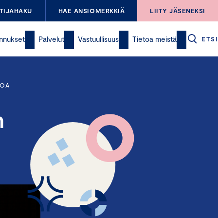
TIJAHAKU
HAE ANSIOMERKKIÄ
LIITY JÄSENEKSI
nnukset
Palvelut
Vastuullisuus
Tietoa meistä
ETSI
TOA
n