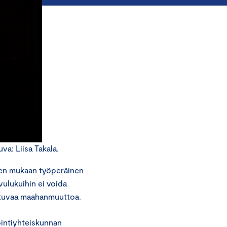
a: Liisa Takala.
jen mukaan työperäinen
ulukuihin ei voida
stuvaa maahanmuuttoa.
intiyhteiskunnan