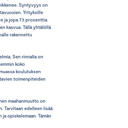
heikkenee. Syntyvyys on
tavuosien. Yrityksille
e ja jopa 73 prosenttia
n kasvua. Tällä yhtälöllä
nalle rakennettu
lmia. Sen rinnalla on
aremmin koko
n muassa koulutuksen
ttavien toimenpiteiden
äinen maahanmuutto on
. Tarvitaan edelleen lisää
in ja opiskelemaan. Tämän