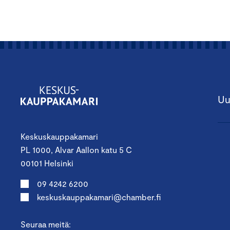
Uu
Keskuskauppakamari
PL 1000, Alvar Aallon katu 5 C
00101 Helsinki
09 4242 6200
keskuskauppakamari@chamber.fi
Seuraa meitä: