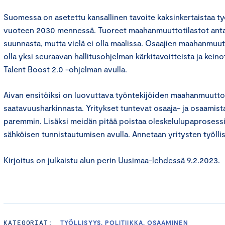
Suomessa on asetettu kansallinen tavoite kaksinkertaistaa
vuoteen 2030 mennessä. Tuoreet maahanmuuttotilastot antava
suunnasta, mutta vielä ei olla maalissa. Osaajien maahanmuu
olla yksi seuraavan hallitusohjelman kärkitavoitteista ja kein
Talent Boost 2.0 -ohjelman avulla.
Aivan ensitöiksi on luovuttava työntekijöiden maahanmuutto
saatavuusharkinnasta. Yritykset tuntevat osaaja- ja osaamis
paremmin. Lisäksi meidän pitää poistaa oleskelulupaprosessi
sähköisen tunnistautumisen avulla. Annetaan yritysten työllist
Kirjoitus on julkaistu alun perin
Uusimaa-lehdessä
9.2.2023.
KATEGORIAT:
TYÖLLISYYS, POLITIIKKA, OSAAMINEN