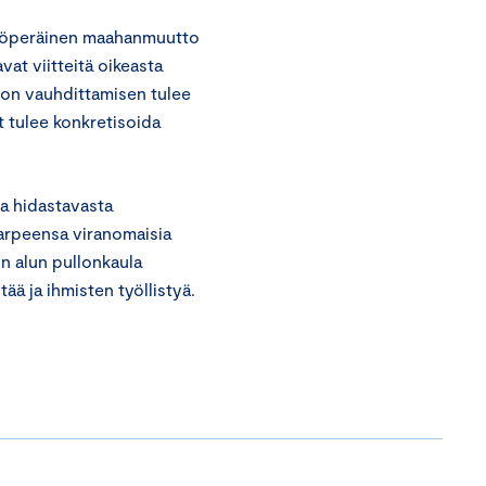
 työperäinen maahanmuutto
t viitteitä oikeasta
ton vauhdittamisen tulee
ot tulee konkretisoida
a hidastavasta
tarpeensa viranomaisia
n alun pullonkaula
ää ja ihmisten työllistyä.