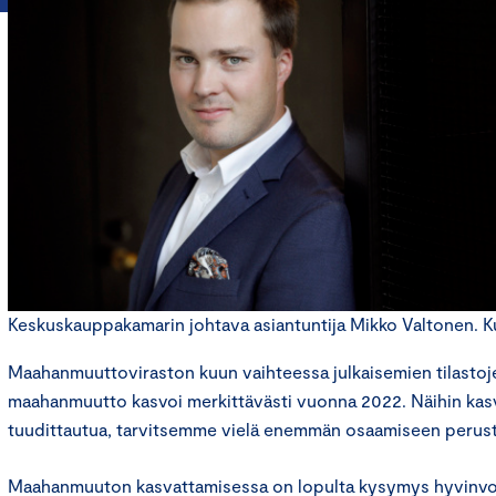
Keskuskauppakamarin johtava asiantuntija Mikko Valtonen. Kuv
Maahanmuuttoviraston kuun vaihteessa julkaisemien tilasto
maahanmuutto kasvoi merkittävästi vuonna 2022. Näihin kasv
tuudittautua, tarvitsemme vielä enemmän osaamiseen peru
Maahanmuuton kasvattamisessa on lopulta kysymys hyvinvo