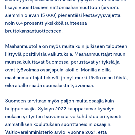
lisäys vuosittaiseen nettomaahanmuuttoon (arvioitu
aiemmin olevan 15 000) pienentäisi kestävyysvajetta
noin 0,4 prosenttiyksikköä suhteessa
bruttokansantuotteeseen.
Maahanmuutolla on myös muita kuin julkiseen talouteen
liittyviä positiivisia vaikutuksia. Maahanmuuttajat muun
muassa kuluttavat Suomessa, perustavat yrityksiä ja
ovat työvoimaa osaajapula-aloille. Monilla aloilla
maahanmuuttajat tekevät jo nyt merkittävän osan töistä,
eikä aloille saada suomalaista työvoimaa.
Suomeen tarvitaan myös paljon muita osaajia kuin
huippuosaajia. Syksyn 2022 kauppakamarikyselyn
mukaan yritysten työvoimatarve kohdistuu erityisesti
ammatillisen koulutuksen suorittaneisiin osaajiin.
Valtiovarainministeriö arvioi vuonna 2021, että