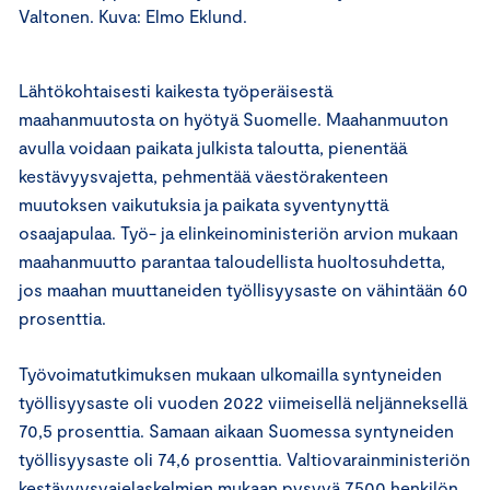
Valtonen. Kuva: Elmo Eklund.
Lähtökohtaisesti kaikesta työperäisestä
maahanmuutosta on hyötyä Suomelle. Maahanmuuton
avulla voidaan paikata julkista taloutta, pienentää
kestävyysvajetta, pehmentää väestörakenteen
muutoksen vaikutuksia ja paikata syventynyttä
osaajapulaa. Työ- ja elinkeinoministeriön arvion mukaan
maahanmuutto parantaa taloudellista huoltosuhdetta,
jos maahan muuttaneiden työllisyysaste on vähintään 60
prosenttia.
Työvoimatutkimuksen mukaan ulkomailla syntyneiden
työllisyysaste oli vuoden 2022 viimeisellä neljänneksellä
70,5 prosenttia. Samaan aikaan Suomessa syntyneiden
työllisyysaste oli 74,6 prosenttia. Valtiovarainministeriön
kestävyysvajelaskelmien mukaan pysyvä 7500 henkilön