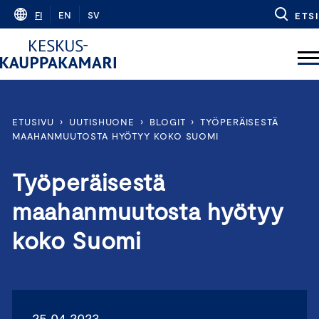
Skip
FI
EN
SV
ETSI
to
content
ETUSIVU
›
UUTISHUONE
›
BLOGIT
›
TYÖPERÄISESTÄ
MAAHANMUUTOSTA HYÖTYY KOKO SUOMI
Työperäisestä
maahanmuutosta hyötyy
koko Suomi
25.04.2023