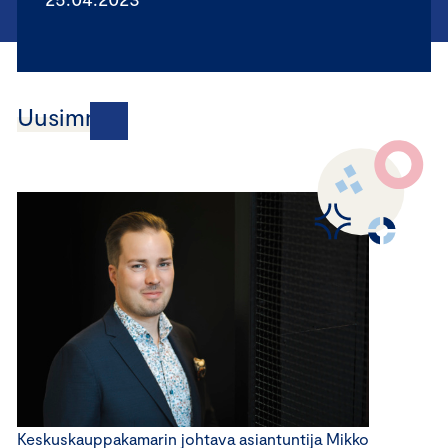
Uusimmat
Keskuskauppakamarin johtava asiantuntija Mikko