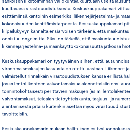
sähköisen liiketoiminnan valiokuntaa kuultuaan useita lausun
kuultavana virastouudistuksesta. Keskuskauppakamari viitta
esittämiinsä kantoihin esimerkiksi liikennejärjestelmä- ja ma
kokonaisuuden kehittämistarpeesta. Keskuskauppakamari pi
kilpailukyvyn kannalta ensiarvoisen tärkeänä, että maakunta
onnistuu ongelmitta. Siksi on tärkeää, että maakuntauudistu
liikennejärjestelmä- ja maankäyttökokonaisuutta jatkossa hio
Keskuskauppakamari on tyytyväinen siihen, että lausunnoissa 
viranomaismaksujen kasvusta on otettu vastaan. Liikenne- ja 
valmistellut rinnakkain virastouudistuksen kanssa erillistä ha
jossa lentoliikenteen valvontamaksua alennettaisiin ensi vuod
toimintokohtaisesti perittävien maksujen (esim. lentoliikente
valvontamaksut, telealan tietoyhteiskunta, taajuus- ja nume
alentamisesta pitäisi kuitenkin asettaa myös virastouudistus
tavoitteisiin.
Keskuskauppakamarin mukaan hallituksen esitysluonnoksess