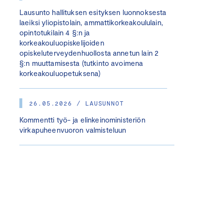
Lausunto hallituksen esityksen luonnoksesta
laeiksi yliopistolain, ammattikorkeakoululain,
opintotukilain 4 §:n ja
korkeakouluopiskelijoiden
opiskeluterveydenhuollosta annetun lain 2
§:n muuttamisesta (tutkinto avoimena
korkeakouluopetuksena)
26.05.2026 / LAUSUNNOT
Kommentti työ- ja elinkeinoministeriön
virkapuheenvuoron valmisteluun