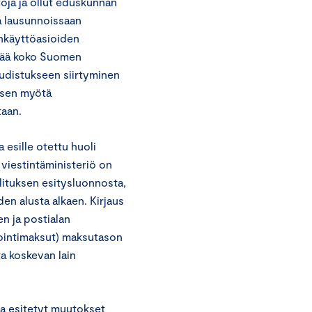
toja ja ollut eduskunnan
a lausunnoissaan
ankäyttöasioiden
tää koko Suomen
uudistukseen siirtyminen
ksen myötä
taan.
esille otettu huoli
viestintäministeriö on
llituksen esitysluonnosta,
en alusta alkaen. Kirjaus
en ja postialan
rointimaksut) maksutason
ta koskevan lain
a esitetyt muutokset