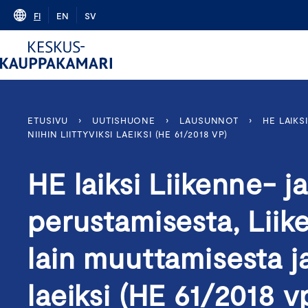
Skip
FI
EN
SV
to
content
ETUSIVU
›
UUTISHUONE
›
LAUSUNNOT
›
HE LAIKS
NIIHIN LIITTYVIKSI LAEIKSI (HE 61/2018 VP)
HE laiksi Liikenne- j
perustamisesta, Liik
lain muuttamisesta ja 
laeiksi (HE 61/2018 v