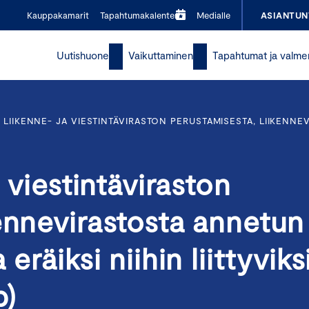
Kauppakamarit
Tapahtumakalenteri
Medialle
ASIANTUN
Uutishuone
Vaikuttaminen
Tapahtumat ja valme
I LIIKENNE- JA VIESTINTÄVIRASTON PERUSTAMISESTA, LIIKENN
a viestintäviraston
ennevirastosta annetun
eräiksi niihin liittyviks
p)