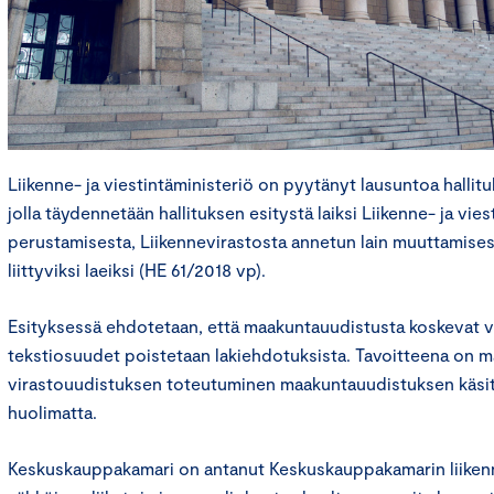
Liikenne- ja viestintäministeriö on pyytänyt lausuntoa halli
jolla täydennetään hallituksen esitystä laiksi Liikenne- ja vie
perustamisesta, Liikennevirastosta annetun lain muuttamisesta
liittyviksi laeiksi (HE 61/2018 vp).
Esityksessä ehdotetaan, että maakuntauudistusta koskevat vi
tekstiosuudet poistetaan lakiehdotuksista. Tavoitteena on m
virastouudistuksen toteutuminen maakuntauudistuksen käsit
huolimatta.
Keskuskauppakamari on antanut Keskuskauppakamarin liikenn