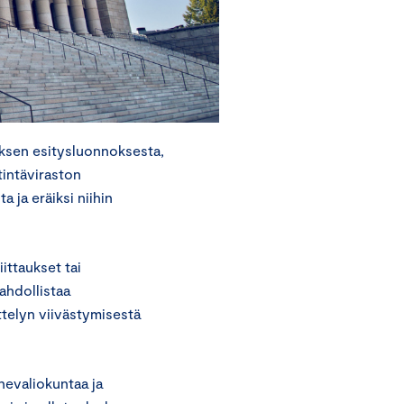
tuksen esitysluonnoksesta,
stintäviraston
 ja eräiksi niihin
ittaukset tai
ahdollistaa
telyn viivästymisestä
evaliokuntaa ja