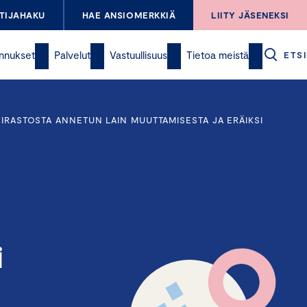
TIJAHAKU
HAE ANSIOMERKKIÄ
LIITY JÄSENEKSI
nnukset
Palvelut
Vastuullisuus
Tietoa meistä
ETSI
EVIRASTOSTA ANNETUN LAIN MUUTTAMISESTA JA ERÄIKSI
i