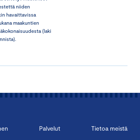
stettä niiden
in havaittavissa
 mukana maakuntien
lmäkokonaisuudesta (laki
nnista).
nen
Palvelut
Tietoa meistä