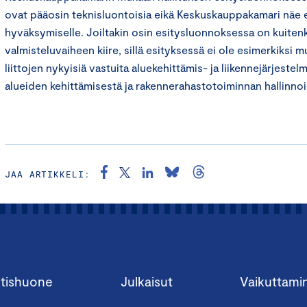
ovat pääosin teknisluontoisia eikä Keskuskauppakamari näe e
hyväksymiselle. Joiltakin osin esitysluonnoksessa on kuitenk
valmisteluvaiheen kiire, sillä esityksessä ei ole esimerkiksi
liittojen nykyisiä vastuita aluekehittämis- ja liikennejärjeste
alueiden kehittämisestä ja rakennerahastotoiminnan hallinnoi
JAA ARTIKKELI:
tishuone
Julkaisut
Vaikuttami