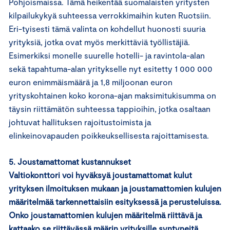
Pohjoismaissa. Tämä heikentää suomalaisten yritysten
kilpailukykyä suhteessa verrokkimaihin kuten Ruotsiin.
Eri-tyisesti tämä valinta on kohdellut huonosti suuria
yrityksiä, jotka ovat myös merkittäviä työllistäjiä.
Esimerkiksi monelle suurelle hotelli- ja ravintola-alan
sekä tapahtuma-alan yritykselle nyt esitetty 1 000 000
euron enimmäismäärä ja 1,8 miljoonan euron
yrityskohtainen koko korona-ajan maksimitukisumma on
täysin riittämätön suhteessa tappioihin, jotka osaltaan
johtuvat hallituksen rajoitustoimista ja
elinkeinovapauden poikkeuksellisesta rajoittamisesta.
5. Joustamattomat kustannukset
Valtiokonttori voi hyväksyä joustamattomat kulut
yrityksen ilmoituksen mukaan ja joustamattomien kulujen
määritelmää tarkennettaisiin esityksessä ja perusteluissa.
Onko joustamattomien kulujen määritelmä riittävä ja
kattaako se riittävässä määrin yrityksille syntyneitä