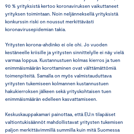
90 % yrityksistä kertoo koronaviruksen vaikuttaneet
yrityksen toimintaan. Noin neljänneksellä yrityksistä
konkurssin riski on noussut merkittävästi
koronavirusepidemian takia.
Yritysten korona-ahdinko ei ole ohi. Jo vuoden
kestäneelle kriisille ja yritysten sinnittelylle ei näy vielä
varmaa loppua. Kustannustuen kolmas kierros ja tuen
enimmäismäärän korottaminen ovat välttämättömiä
toimenpiteitä. Samalla on myös valmistauduttava
yritysten tukemiseen kolmannen kustannustuen
hakukierroksen jälkeen sekä yrityskohtaisen tuen
enimmäismäärän edelleen kasvattamiseen.
Keskuskauppakamari painottaa, että EU:n tilapäiset
valtiontukisäännöt mahdollistavat yritysten tukemisen
paljon merkittävimmillä summilla kuin mitä Suomessa