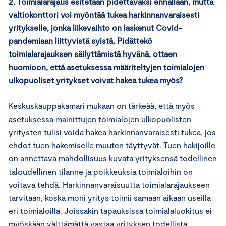
2. Toimialarajaus esitetään pidettäväksi ennallaan, mutta
valtiokonttori voi myöntää tukea harkinnanvaraisesti
yritykselle, jonka liikevaihto on laskenut Covid-
pandemiaan liittyvistä syistä. Pidättekö
toimialarajauksen säilyttämistä hyvänä, ottaen
huomioon, että asetuksessa määriteltyjen toimialojen
ulkopuoliset yritykset voivat hakea tukea myös?
Keskuskauppakamari mukaan on tärkeää, että myös
asetuksessa mainittujen toimialojen ulkopuolisten
yritysten tulisi voida hakea harkinnanvaraisesti tukea, jos
ehdot tuen hakemiselle muuten täyttyvät. Tuen hakijoille
on annettava mahdollisuus kuvata yrityksensä todellinen
taloudellinen tilanne ja poikkeuksia toimialoihin on
voitava tehdä. Harkinnanvaraisuutta toimialarajaukseen
tarvitaan, koska moni yritys toimii samaan aikaan useilla
eri toimialoilla. Joissakin tapauksissa toimialaluokitus ei
myöskään välttämättä vastaa yrityksen todellista