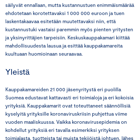
säilyvät ennallaan, mutta kustannustuen enimmäismäärää
ehdotetaan korotettavaksi 1 000 000 euroon ja tuen
laskentakaavaa esitetään muutettavaksi niin, että
kustannustuki vastaisi paremmin myös pienten yritysten
ja yksinyrittäjien tarpeisiin. Keskuskauppakamari kiittää
mahdollisuudesta lausua ja esittää kauppakamareita
kuultuaan huomioinaan seuraavaa.
Yleistä
Kauppakamareiden 21 000 jäsenyritystä eri puolilla
Suomea edustavat kattavasti eri toimialoja ja eri kokoisia
yrityksiä. Kauppakamarit ovat toteuttaneet säännöllisiä
kyselyitä yrityksille koronaviruskriisin puhjettua viime
vuoden maaliskuussa. Vaikka koronavirusepidemia on
kohdellut yrityksiä eri tavalla esimerkiksi yrityksen
toimialasta, tuotteista tai muista tekijöistä johtuen, lähes