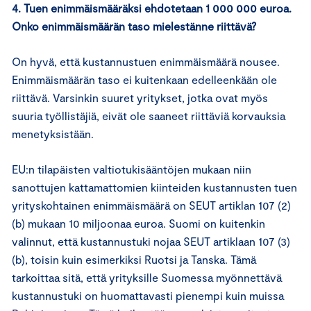
4. Tuen enimmäismääräksi ehdotetaan 1 000 000 euroa.
Onko enimmäismäärän taso mielestänne riittävä?
On hyvä, että kustannustuen enimmäismäärä nousee.
Enimmäismäärän taso ei kuitenkaan edelleenkään ole
riittävä. Varsinkin suuret yritykset, jotka ovat myös
suuria työllistäjiä, eivät ole saaneet riittäviä korvauksia
menetyksistään.
EU:n tilapäisten valtiotukisääntöjen mukaan niin
sanottujen kattamattomien kiinteiden kustannusten tuen
yrityskohtainen enimmäismäärä on SEUT artiklan 107 (2)
(b) mukaan 10 miljoonaa euroa. Suomi on kuitenkin
valinnut, että kustannustuki nojaa SEUT artiklaan 107 (3)
(b), toisin kuin esimerkiksi Ruotsi ja Tanska. Tämä
tarkoittaa sitä, että yrityksille Suomessa myönnettävä
kustannustuki on huomattavasti pienempi kuin muissa