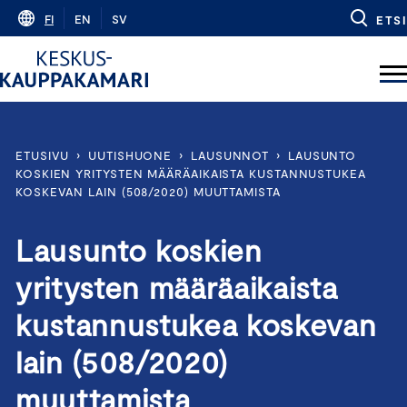
Skip
FI
EN
SV
ETSI
to
content
ETUSIVU
›
UUTISHUONE
›
LAUSUNNOT
›
LAUSUNTO
KOSKIEN YRITYSTEN MÄÄRÄAIKAISTA KUSTANNUSTUKEA
KOSKEVAN LAIN (508/2020) MUUTTAMISTA
Lausunto koskien
yritysten määräaikaista
kustannustukea koskevan
lain (508/2020)
muuttamista