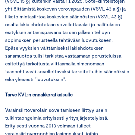
(VSVL 15 §) kuitenkin vasta 1.1.2025. Sote-kiinteistöjen
yhtiöittämistä koskevan verovapauden (VSVL 43 a §) ja
liiketoimintasiirtoa koskevien säännösten (VSVL 43 §)
osalta lakia ehdotetaan sovellettavaksi jo hallituksen
esityksen antamispäivänä tai sen jälkeen tehdyn
sopimuksen perusteella tehtävään luovutukseen.
Epäselvyyksien välttämiseksi lakiehdotuksen
sanamuotoa tulisi tarkistaa vastaamaan perusteluissa
esitettyä tarkoitusta viittaamalla nimenomaan
taannehtivasti sovellettavaksi tarkoitettuihin säännöksiin
eikä yleisesti ”luovutuksiin”.
Tarve KVL:n ennakkoratkaisulle
Varainsiirtoverolain soveltamiseen liittyy usein
tulkintaongelmia erityisesti yritysjärjestelyissä.
Erityisesti vuonna 2013 voimaan tulleet
varainsiirtoveropohjan laajennukset, joihin