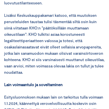
luovutustilanteeseen.
Lisäksi Keskuskauppakamari katsoo, että muutoksen
perusteluiden taustaa tulisi täsmentää siltä osin kuin
siinä viitataan KHO:n ”päätöksillään muuttamaan
oikeustilaan”: KHO tulkitsi asiaa korostuneesti
legaliteettiperiaatteen valossa ja totesi, että
osakaslainasaatavat eivät olleet sellaisia arvopapereita,
jotka lain sanamuodon mukaan olisivat varainsiirtoveron
kohteena. KHO ei siis varsinaisesti muuttanut oikeustilaa,
vaan arvioi, miten voimassa olevaa lakia on tullut ja tulee
noudattaa.
Lain voimaantulo ja soveltaminen
Esitysluonnoksen mukaan lain on tarkoitus tulla voimaan
1.1.2024, käännettyä verovelvollisuutta koskevin osin