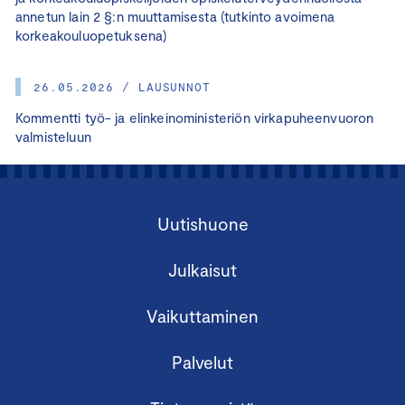
annetun lain 2 §:n muuttamisesta (tutkinto avoimena
korkeakouluopetuksena)
26.05.2026 / LAUSUNNOT
Kommentti työ- ja elinkeinoministeriön virkapuheenvuoron
valmisteluun
Uutishuone
Julkaisut
Vaikuttaminen
Palvelut