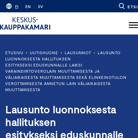
Skip
FI
EN
SV
ETSI
to
content
ETUSIVU
›
UUTISHUONE
›
LAUSUNNOT
›
LAUSUNTO
LUONNOKSESTA HALLITUKSEN
ESITYKSEKSI EDUSKUNNALLE LAIKSI
VARAINSIIRTOVEROLAIN MUUTTAMISESTA JA
VÄLIAIKAISESTA MUUTTAMISESTA SEKÄ ELINKEINOTULON
VEROTTAMISESTA ANNETUN LAIN VÄLIAIKAISESTA
MUUTTAMISESTA
Lausunto luonnoksesta
hallituksen
esitykseksi eduskunnalle