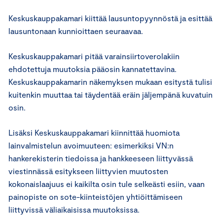
Keskuskauppakamari kiittää lausuntopyynnöstä ja esittää
lausuntonaan kunnioittaen seuraavaa.
Keskuskauppakamari pitää varainsiirtoverolakiin
ehdotettuja muutoksia pääosin kannatettavina.
Keskuskauppakamarin näkemyksen mukaan esitystä tulisi
kuitenkin muuttaa tai täydentää eräin jäljempänä kuvatuin
osin.
Lisäksi Keskuskauppakamari kiinnittää huomiota
lainvalmistelun avoimuuteen: esimerkiksi VN:n
hankerekisterin tiedoissa ja hankkeeseen liittyvässä
viestinnässä esitykseen liittyvien muutosten
kokonaislaajuus ei kaikilta osin tule selkeästi esiin, vaan
painopiste on sote-kiinteistöjen yhtiöittämiseen
liittyvissä väliaikaisissa muutoksissa.