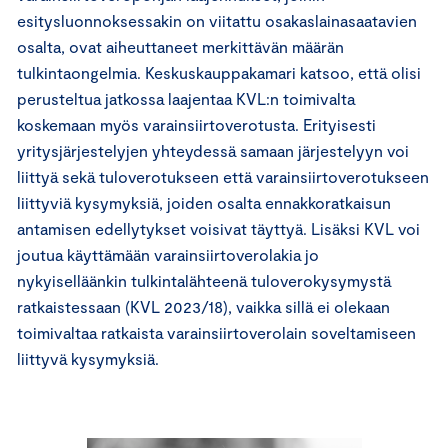
esitysluonnoksessakin on viitattu osakaslainasaatavien
osalta, ovat aiheuttaneet merkittävän määrän
tulkintaongelmia. Keskuskauppakamari katsoo, että olisi
perusteltua jatkossa laajentaa KVL:n toimivalta
koskemaan myös varainsiirtoverotusta. Erityisesti
yritysjärjestelyjen yhteydessä samaan järjestelyyn voi
liittyä sekä tuloverotukseen että varainsiirtoverotukseen
liittyviä kysymyksiä, joiden osalta ennakkoratkaisun
antamisen edellytykset voisivat täyttyä. Lisäksi KVL voi
joutua käyttämään varainsiirtoverolakia jo
nykyiselläänkin tulkintalähteenä tuloverokysymystä
ratkaistessaan (KVL 2023/18), vaikka sillä ei olekaan
toimivaltaa ratkaista varainsiirtoverolain soveltamiseen
liittyvä kysymyksiä.