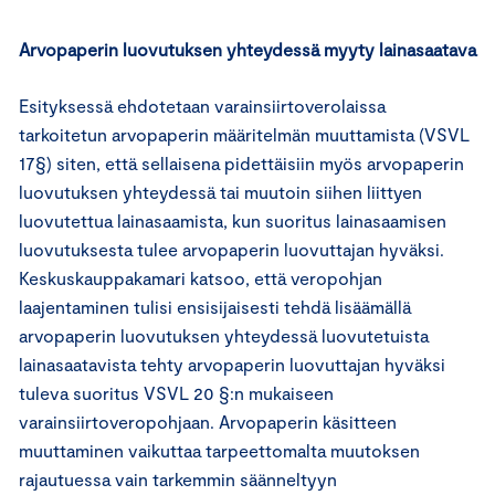
Arvopaperin luovutuksen yhteydessä myyty lainasaatava
Esityksessä ehdotetaan varainsiirtoverolaissa
tarkoitetun arvopaperin määritelmän muuttamista (VSVL
17§) siten, että sellaisena pidettäisiin myös arvopaperin
luovutuksen yhteydessä tai muutoin siihen liittyen
luovutettua lainasaamista, kun suoritus lainasaamisen
luovutuksesta tulee arvopaperin luovuttajan hyväksi.
Keskuskauppakamari katsoo, että veropohjan
laajentaminen tulisi ensisijaisesti tehdä lisäämällä
arvopaperin luovutuksen yhteydessä luovutetuista
lainasaatavista tehty arvopaperin luovuttajan hyväksi
tuleva suoritus VSVL 20 §:n mukaiseen
varainsiirtoveropohjaan. Arvopaperin käsitteen
muuttaminen vaikuttaa tarpeettomalta muutoksen
rajautuessa vain tarkemmin säänneltyyn