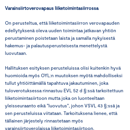
Varainsiirtoverovapaus liiketoimintasiirrossa
On perusteltua, että liiketoimintasiirron verovapauden
edellytyksenä oleva uuden toimintaa jatkavan yhtiön
perustaminen poistetaan laista ja samalla nykyisestä
hakemus- ja palautusperusteisesta menettelystä
luovutaan.
Hallituksen esityksen perusteluissa olisi kuitenkin hyvä
huomioida myös OYL:n muutoksen myötä mahdolliseksi
tullut yhtiöittämällä tapahtuva jakautuminen, joka
tuloverotuksessa rinnastuu EVL 52 d §:ssä tarkoitettuun
liiketoimintasiirtoon mutta joka on luonteeltaan
yleisseuraanto eikä ”luovutus”, johon VSVL 43 §:ssä ja
sen perusteluissa viitataan. Tarkoituksena lienee, että
tällainen järjestely rinnastetaan myös
varainsiirtoverolaissa liiketoimintasiirtoon.