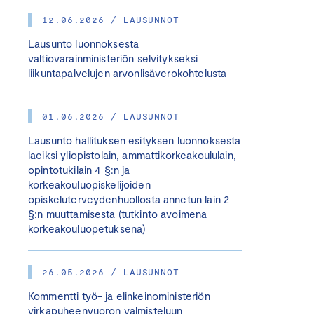
12.06.2026 / LAUSUNNOT
Lausunto luonnoksesta
valtiovarainministeriön selvitykseksi
liikuntapalvelujen arvonlisäverokohtelusta
01.06.2026 / LAUSUNNOT
Lausunto hallituksen esityksen luonnoksesta
laeiksi yliopistolain, ammattikorkeakoululain,
opintotukilain 4 §:n ja
korkeakouluopiskelijoiden
opiskeluterveydenhuollosta annetun lain 2
§:n muuttamisesta (tutkinto avoimena
korkeakouluopetuksena)
26.05.2026 / LAUSUNNOT
Kommentti työ- ja elinkeinoministeriön
virkapuheenvuoron valmisteluun