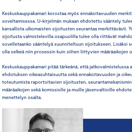
Keskuskauppakamari korostaa myös ennakoitavuuden merkit
soveltamisessa. U-kirjelmän mukaan ehdotettu sääntely tule
kansallista ulkomaisten sijoitusten seurantaa merkittävästi. 
sijoitusta valmistelevilla osapuolilla tulee olla riittävät mahd
sovelletaanko sääntelyä suunniteltuun sijoitukseen. Lisäksi
olla selkeä niin prosessin kuin siihen liittyvien määräaikojen o
Keskuskauppakamari pitää tärkeänä, että jatkovalmistelussa a
ehdotuksen oikeasuhtaisuutta sekä ennakoitavuuden ja oik
toteutumista raportoitavien sijoitusten, seurantamekanismin j
määräaikojen sekä komissiolle ja muille jäsenvaltioille ehdot
menettelyn osalta.