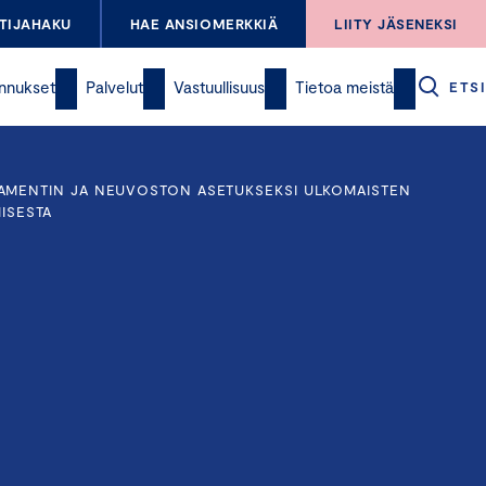
TIJAHAKU
HAE ANSIOMERKKIÄ
LIITY JÄSENEKSI
nnukset
Palvelut
Vastuullisuus
Tietoa meistä
ETSI
AMENTIN JA NEUVOSTON ASETUKSEKSI ULKOMAISTEN
ISESTA