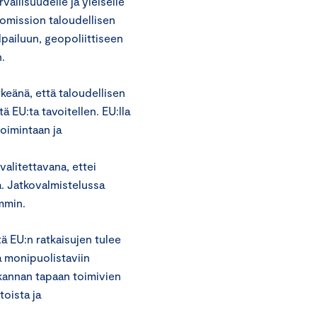
vallisuudelle ja yleiselle
omission taloudellisen
lpailuun, geopoliittiseen
.
eänä, että taloudellisen
ä EU:ta tavoitellen. EU:lla
toimintaan ja
valitettavana, ettei
a. Jatkovalmistelussa
mmin.
ä EU:n ratkaisujen tulee
a monipuolistaviin
kannan tapaan toimivien
toista ja