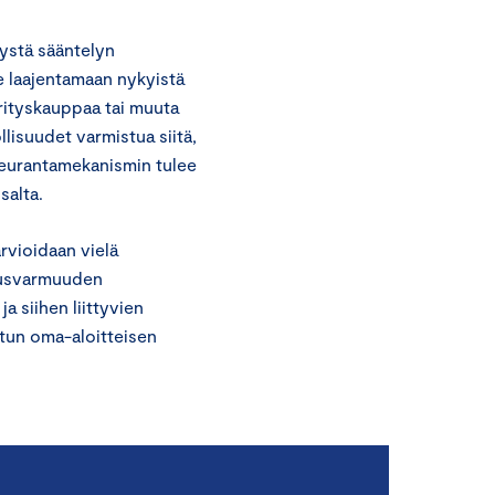
ystä sääntelyn
e laajentamaan nykyistä
Yrityskauppaa tai muuta
ollisuudet varmistua siitä,
 seurantamekanismin tulee
salta.
rvioidaan vielä
eusvarmuuden
a siihen liittyvien
etun oma-aloitteisen