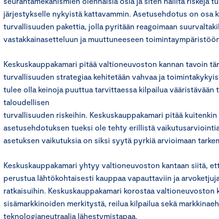
seurantamekanismien olennaisia osia ja siten hallita riskejä tur
järjestykselle nykyistä kattavammin. Asetusehdotus on osa k
turvallisuuden pakettia, jolla pyritään reagoimaan suurvaltaki
vastakkainasetteluun ja muuttuneeseen toimintaympäristöön
Keskuskauppakamari pitää valtioneuvoston kannan tavoin tärk
turvallisuuden strategiaa kehitetään vahvaa ja toimintakykyist
tulee olla keinoja puuttua tarvittaessa kilpailua vääristävään 
taloudellisen
turvallisuuden riskeihin. Keskuskauppakamari pitää kuitenkin 
asetusehdotuksen tueksi ole tehty erillistä vaikutusarviointi
asetuksen vaikutuksia on siksi syytä pyrkiä arvioimaan tarke
Keskuskauppakamari yhtyy valtioneuvoston kantaan siitä, ett
perustua lähtökohtaisesti kauppaa vapauttaviin ja arvoketjuj
ratkaisuihin. Keskuskauppakamari korostaa valtioneuvoston 
sisämarkkinoiden merkitystä, reilua kilpailua sekä markkinaeh
teknologianeutraalia lähestymistapaa.