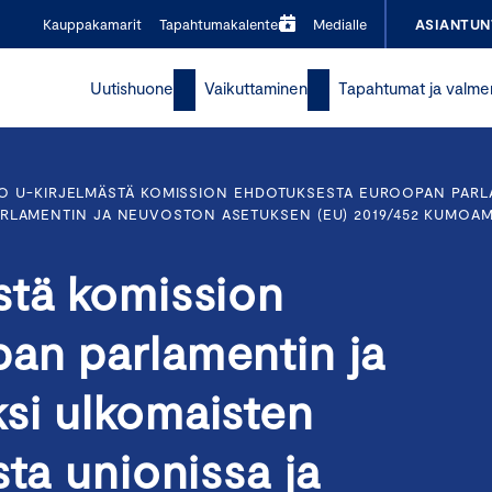
Kauppakamarit
Tapahtumakalenteri
Medialle
ASIANTUN
Uutishuone
Vaikuttaminen
Tapahtumat ja valme
O U-KIRJELMÄSTÄ KOMISSION EHDOTUKSESTA EUROOPAN PARL
RLAMENTIN JA NEUVOSTON ASETUKSEN (EU) 2019/452 KUMOAM
stä komission
an parlamentin ja
si ulkomaisten
sta unionissa ja