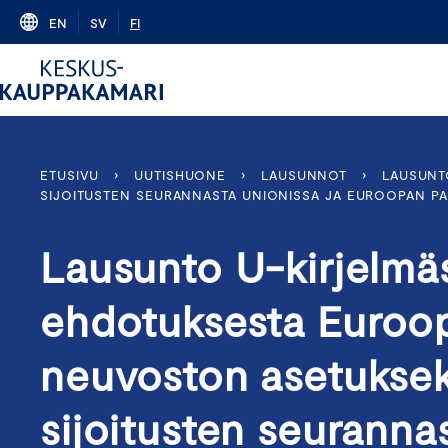
Skip
EN
SV
FI
to
content
ETUSIVU
›
UUTISHUONE
›
LAUSUNNOT
›
LAUSUNT
SIJOITUSTEN SEURANNASTA UNIONISSA JA EUROOPAN PA
Lausunto U-kirjelmä
ehdotuksesta Euroop
neuvoston asetuksek
sijoitusten seuranna