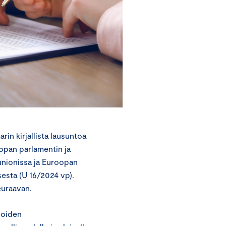
n kirjallista lausuntoa
opan parlamentin ja
unionissa ja Euroopan
esta (U 16/2024 vp).
euraavan.
ioiden