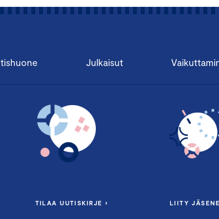
tishuone
Julkaisut
Vaikuttami
TILAA UUTISKIRJE ›
LIITY JÄSENE