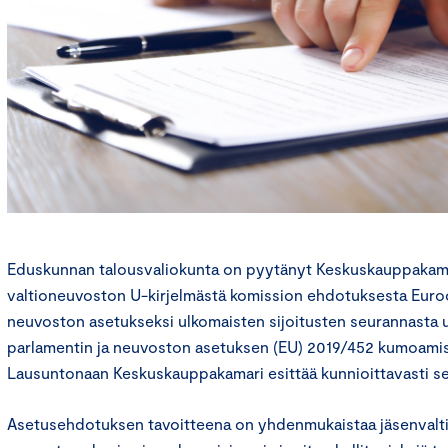
Eduskunnan talousvaliokunta on pyytänyt Keskuskauppakamari
valtioneuvoston U-kirjelmästä komission ehdotuksesta Euro
neuvoston asetukseksi ulkomaisten sijoitusten seurannasta 
parlamentin ja neuvoston asetuksen (EU) 2019/452 kumoamis
Lausuntonaan Keskuskauppakamari esittää kunnioittavasti s
Asetusehdotuksen tavoitteena on yhdenmukaistaa jäsenvalt