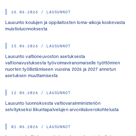
26.06.2026 / LAUSUNNOT
Lausunto koulujen ja oppilaitosten loma-aikoja koskevasta
muistioluonnoksesta
15.06.2026 / LAUSUNNOT
Lausunto valtioneuvoston asetuksesta
valtionavustuksesta työvoimaviranomaiselle työttömien
nuorten työllistämiseen vuosina 2026 ja 2027 annetun
asetuksen muuttamisesta
12.06.2026 / LAUSUNNOT
Lausunto luonnoksesta valtiovarainministeriön
selvitykseksi liikuntapalvelujen arvonlisäverokohtelusta
01.06.2026 / LAUSUNNOT