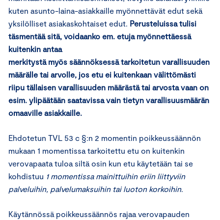
kuten asunto-laina-asiakkaille myönnettävät edut sekä
yksilölliset asiakaskohtaiset edut.
Perusteluissa tulisi
täsmentää sitä, voidaanko em. etuja myönnettäessä
kuitenkin antaa
merkitystä myös säännöksessä tarkoitetun varallisuuden
määrälle tai arvolle, jos etu ei kuitenkaan välittömästi
riipu tällaisen varallisuuden määrästä tai arvosta vaan on
esim. ylipäätään saatavissa vain tietyn varallisuusmäärän
omaaville asiakkaille.
Ehdotetun TVL 53 c §:n 2 momentin poikkeussäännön
mukaan 1 momentissa tarkoitettu etu on kuitenkin
verovapaata tuloa siltä osin kun etu käytetään tai se
kohdistuu
1 momentissa mainittuihin eriin liittyviin
palveluihin, palvelumaksuihin tai luoton korkoihin
.
Käytännössä poikkeussäännös rajaa verovapauden