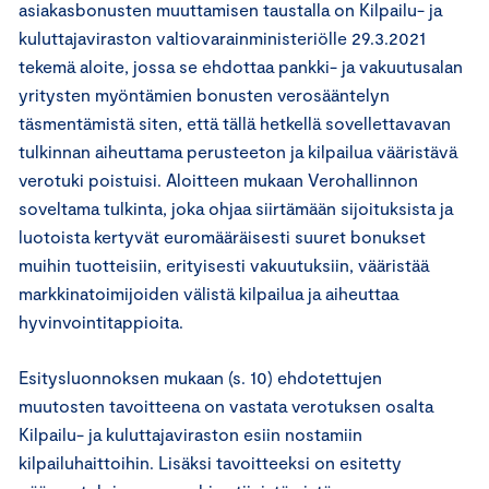
asiakasbonusten muuttamisen taustalla on Kilpailu- ja
kuluttajaviraston valtiovarainministeriölle 29.3.2021
tekemä aloite, jossa se ehdottaa pankki- ja vakuutusalan
yritysten myöntämien bonusten verosääntelyn
täsmentämistä siten, että tällä hetkellä sovellettavavan
tulkinnan aiheuttama perusteeton ja kilpailua vääristävä
verotuki poistuisi. Aloitteen mukaan Verohallinnon
soveltama tulkinta, joka ohjaa siirtämään sijoituksista ja
luotoista kertyvät euromääräisesti suuret bonukset
muihin tuotteisiin, erityisesti vakuutuksiin, vääristää
markkinatoimijoiden välistä kilpailua ja aiheuttaa
hyvinvointitappioita.
Esitysluonnoksen mukaan (s. 10) ehdotettujen
muutosten tavoitteena on vastata verotuksen osalta
Kilpailu- ja kuluttajaviraston esiin nostamiin
kilpailuhaittoihin. Lisäksi tavoitteeksi on esitetty