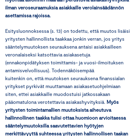
ilman veroseuraamuksia asiakkaille verolainsäädännön
asettamissa rajoissa.
Esitysluonnoksessa (s. 13) on todettu, että muutos lisäisi
yritysten hallinnollista taakkaa jonkin verran, jos yritys
sääntelymuutoksen seurauksena antaisi asiakkailleen
veronalaiseksi katsottavia asiakasetuja
(ennakonpidätyksen toimittamis- ja vuosi-ilmoituksen
antamisvelvollisuus). Todennäköisempää
kuitenkin on, että muutoksen seurauksena finanssialan
yritykset pyrkivät muuttamaan asiakasetuohjelmiaan
siten, ettei asiakkaille muodostuisi jatkossakaan
pääomatulona verotettavia asiakashyvityksiä.
Myös
yritysten toimintamallien muutoksista aiheutuva
hallinnollinen taakka tulisi ottaa huomioon arvioitaessa
sääntelymuutoksilla saavutettavien hyötyjen
merkittävyyttä suhteessa yritysten hallinnollisen taakan