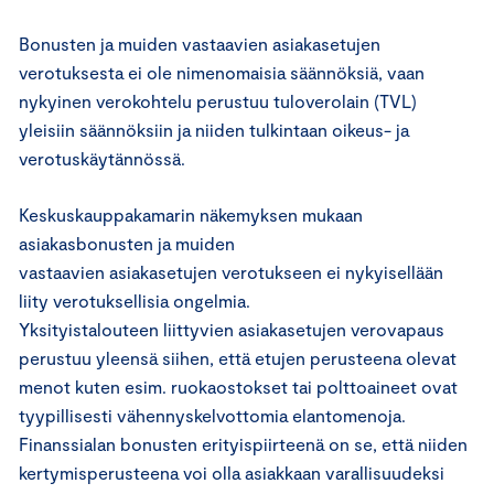
Bonusten ja muiden vastaavien asiakasetujen
verotuksesta ei ole nimenomaisia säännöksiä, vaan
nykyinen verokohtelu perustuu tuloverolain (TVL)
yleisiin säännöksiin ja niiden tulkintaan oikeus- ja
verotuskäytännössä.
Keskuskauppakamarin näkemyksen mukaan
asiakasbonusten ja muiden
vastaavien asiakasetujen verotukseen ei nykyisellään
liity verotuksellisia ongelmia.
Yksityistalouteen liittyvien asiakasetujen verovapaus
perustuu yleensä siihen, että etujen perusteena olevat
menot kuten esim. ruokaostokset tai polttoaineet ovat
tyypillisesti vähennyskelvottomia elantomenoja.
Finanssialan bonusten erityispiirteenä on se, että niiden
kertymisperusteena voi olla asiakkaan varallisuudeksi