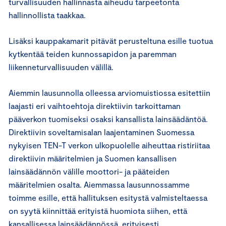
turvallisuuden hallinnasta aiheudu tarpeetonta
hallinnollista taakkaa.
Lisäksi kauppakamarit pitävät perusteltuna esille tuotua
kytkentää teiden kunnossapidon ja paremman
liikenneturvallisuuden välillä.
Aiemmin lausunnolla olleessa arviomuistiossa esitettiin
laajasti eri vaihtoehtoja direktiivin tarkoittaman
pääverkon tuomiseksi osaksi kansallista lainsäädäntöä.
Direktiivin soveltamisalan laajentaminen Suomessa
nykyisen TEN-T verkon ulkopuolelle aiheuttaa ristiriitaa
direktiivin määritelmien ja Suomen kansallisen
lainsäädännön välille moottori- ja pääteiden
määritelmien osalta. Aiemmassa lausunnossamme
toimme esille, että hallituksen esitystä valmisteltaessa
on syytä kiinnittää erityistä huomiota siihen, että
kansallisessa lainsäädännössä, erityisesti