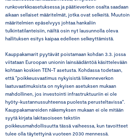
runkoverkkoasetuksessa ja päätieverkon osalta saadaan
aikaan sellaiset määritelmät, jotka ovat selkeitä. Muutoin
määritelmien epäselvyys johtaa hankaliin
tulkintatilanteisiin, näiltä osin nyt lausunnolla oleva
hallituksen esitys kaipaa edelleen selkeyttämistä.
Kauppakamarit pyytävät poistamaan kohdan 3.3. jossa
viitataan Euroopan unionin lainsäädäntöä käsittelevään
kohtaan koskien TEN-T asetusta. Kohdassa todetaan,
että ”poikkeusvaatimus nykyisistä liikenneverkon
laatuvaatimuksista on nykyisen asetuksen mukaan
mahdollinen, jos investointi infrastruktuuriin ei ole
hyöty-kustannussuhteensa puolesta perusteltavissa”.
Kauppakamareiden näkemyksen mukaan ei ole mitään
syytä kirjata lakitasoiseen tekstiin
poikkeusmahdollisuutta tässä vaiheessa, kun tavoitteet
tulee olla täytettyinä vuoteen 2030 mennessä.