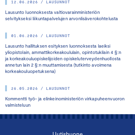
12.06.2026 / LAUSUNNOT
Lausunto luonnoksesta valtiovarainministeriön
selvitykseksi liikuntapalvelujen arvonlisäverokohtelusta
01.06.2026 / LAUSUNNOT
Lausunto hallituksen esityksen luonnoksesta laeiksi
yliopistolain, ammattikorkeakoululain, opintotukilain 4 §:n
ja korkeakouluopiskelijoiden opiskeluterveydenhuollosta
annetun lain 2 §:n muuttamisesta (tutkinto avoimena
korkeakouluopetuksena)
26.05.2026 / LAUSUNNOT
Kommentti työ- ja elinkeinoministeriön virkapuheenvuoron
valmisteluun
Uutishuone