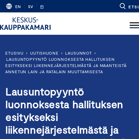
Skip
EN
SV
FI
ETSI
to
content
ETUSIVU
›
UUTISHUONE
›
LAUSUNNOT
›
LAUSUNTOPYYNTÖ LUONNOKSESTA HALLITUKSEN
ESITYKSEKSI LIIKENNEJÄRJESTELMÄSTÄ JA MAANTEISTÄ
ANNETUN LAIN JA RATALAIN MUUTTAMISESTA
Lausuntopyyntö
luonnoksesta hallituksen
esitykseksi
liikennejärjestelmästä ja