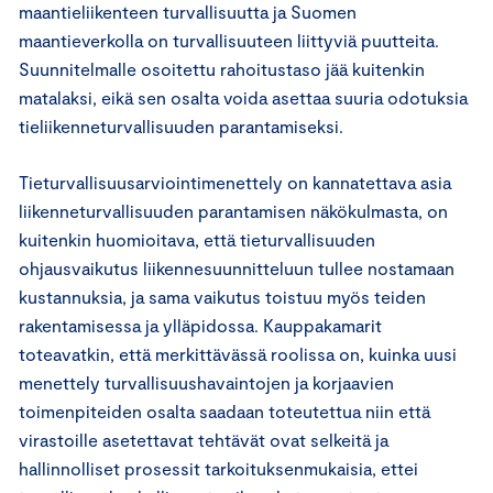
maantieliikenteen turvallisuutta ja Suomen
maantieverkolla on turvallisuuteen liittyviä puutteita.
Suunnitelmalle osoitettu rahoitustaso jää kuitenkin
matalaksi, eikä sen osalta voida asettaa suuria odotuksia
tieliikenneturvallisuuden parantamiseksi.
Tieturvallisuusarviointimenettely on kannatettava asia
liikenneturvallisuuden parantamisen näkökulmasta, on
kuitenkin huomioitava, että tieturvallisuuden
ohjausvaikutus liikennesuunnitteluun tullee nostamaan
kustannuksia, ja sama vaikutus toistuu myös teiden
rakentamisessa ja ylläpidossa. Kauppakamarit
toteavatkin, että merkittävässä roolissa on, kuinka uusi
menettely turvallisuushavaintojen ja korjaavien
toimenpiteiden osalta saadaan toteutettua niin että
virastoille asetettavat tehtävät ovat selkeitä ja
hallinnolliset prosessit tarkoituksenmukaisia, ettei