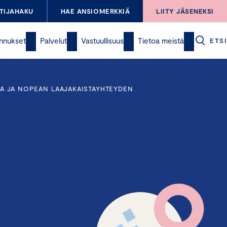
TIJAHAKU
HAE ANSIOMERKKIÄ
LIITY JÄSENEKSI
nnukset
Palvelut
Vastuullisuus
Tietoa meistä
ETSI
 JA NOPEAN LAAJAKAISTAYHTEYDEN