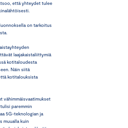
tsoo, että yhteydet tulee
inalähtöisesti.
uonnoksella on tarkoitus
sta.
kaistayhteyden
ävät laajakaistaliittymiä
ssä kotitaloudesta
een. Näin siitä
ttä kotitalouksista
tut vähimmäisvaatimukset
 tulisi paremmin
taa 5G-teknologian ja
s muualla kuin