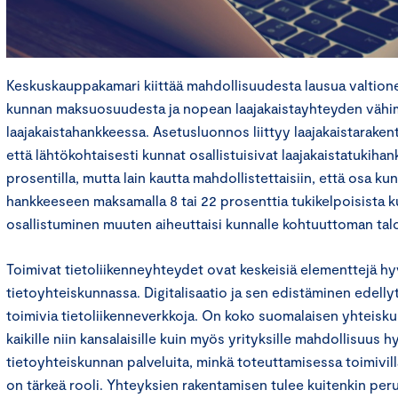
Keskuskauppakamari kiittää mahdollisuudesta lausua valtio
kunnan maksuosuudesta ja nopean laajakaistayhteyden väh
laajakaistahankkeessa. Asetusluonnos liittyy laajakaistarake
että lähtökohtaisesti kunnat osallistuisivat laajakaistatukiha
prosentilla, mutta lain kautta mahdollistettaisiin, että osa kun
hankkeeseen maksamalla 8 tai 22 prosenttia tukikelpoisista k
osallistuminen muuten aiheuttaisi kunnalle kohtuuttoman talo
Toimivat tietoliikenneyhteydet ovat keskeisiä elementtejä hy
tietoyhteiskunnassa. Digitalisaatio ja sen edistäminen edellyt
toimivia tietoliikenneverkkoja. On koko suomalaisen yhteisku
kaikille niin kansalaisille kuin myös yrityksille mahdollisuus 
tietoyhteiskunnan palveluita, minkä toteuttamisessa toimivilla
on tärkeä rooli. Yhteyksien rakentamisen tulee kuitenkin per