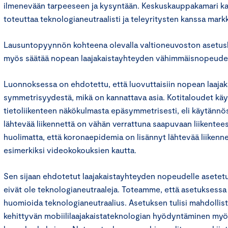
ilmenevään tarpeeseen ja kysyntään. Keskuskauppakamari ka
toteuttaa teknologianeutraalisti ja teleyritysten kanssa markk
Lausuntopyynnön kohteena olevalla valtioneuvoston asetusl
myös säätää nopean laajakaistayhteyden vähimmäisnopeude
Luonnoksessa on ehdotettu, että luovuttaisiin nopean laaja
symmetrisyydestä, mikä on kannattava asia. Kotitaloudet käytt
tietoliikenteen näkökulmasta epäsymmetrisesti, eli käytännö
lähtevää liikennettä on vähän verrattuna saapuvaan liikentees
huolimatta, että koronaepidemia on lisännyt lähtevää liikenne
esimerkiksi videokokouksien kautta.
Sen sijaan ehdotetut laajakaistayhteyden nopeudelle asete
eivät ole teknologianeutraaleja. Toteamme, että asetuksessa
huomioida teknologianeutraalius. Asetuksen tulisi mahdollis
kehittyvän mobiililaajakaistateknologian hyödyntäminen myö