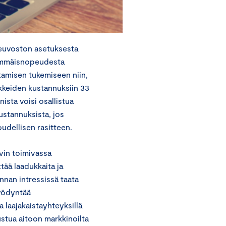
neuvoston asetuksesta
immäisnopeudesta
ntamisen tukemiseen niin,
nkkeiden kustannuksiin 33
nista voisi osallistua
ustannuksista, jos
udellisen rasitteen.
vin toimivassa
tää laadukkaita ja
nnan intressissä taata
hyödyntää
 laajakaistayhteyksillä
ustua aitoon markkinoilta