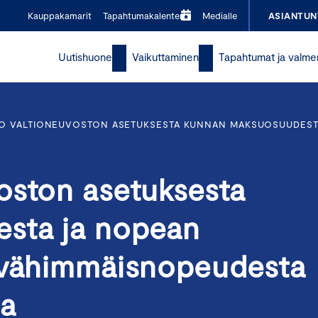
Kauppakamarit
Tapahtumakalenteri
Medialle
ASIANTUN
Uutishuone
Vaikuttaminen
Tapahtumat ja valme
O VALTIONEUVOSTON ASETUKSESTA KUNNAN MAKSUOSUUDESTA
oston asetuksesta
sta ja nopean
n vähimmäisnopeudesta
sa