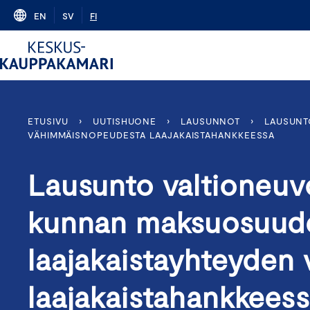
Skip
EN
SV
FI
to
content
ETUSIVU
›
UUTISHUONE
›
LAUSUNNOT
›
LAUSUNT
VÄHIMMÄISNOPEUDESTA LAAJAKAISTAHANKKEESSA
Lausunto valtioneuv
kunnan maksuosuude
laajakaistayhteyde
laajakaistahankkees