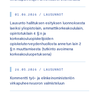
01.06.2026 / LAUSUNNOT
Lausunto hallituksen esityksen luonnoksesta
laeiksi yliopistolain, ammattikorkeakoululain,
opintotukilain 4 §:n ja
korkeakouluopiskelijoiden
opiskeluterveydenhuollosta annetun lain 2
§:n muuttamisesta (tutkinto avoimena
korkeakouluopetuksena)
26.05.2026 / LAUSUNNOT
Kommentti työ- ja elinkeinoministeriön
virkapuheenvuoron valmisteluun