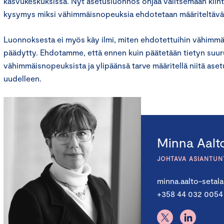
kasvukeskuksissa. Nyt asetusluonnos ohjaa valitsemaan kiint
kysymys miksi vähimmäisnopeuksia ehdotetaan määriteltävä
Luonnoksesta ei myös käy ilmi, miten ehdotettuihin vähimm
päädytty. Ehdotamme, että ennen kuin päätetään tietyn suur
vähimmäisnopeuksista ja ylipäänsä tarve määritellä niitä asetuk
uudelleen.
Minna Aalt
JOHTAVA ASIANTUNTI
minna.aalto-setal
+358 44 032 0054