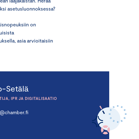
eän laajakaistan. Herää
ksi asetusluonnoksessa?
äisnopeuksiin on
uisista
sella, asia arvioitaisiin
o-Setälä
JA, IPR JA DIGITALISAATIO
a@chamber.fi