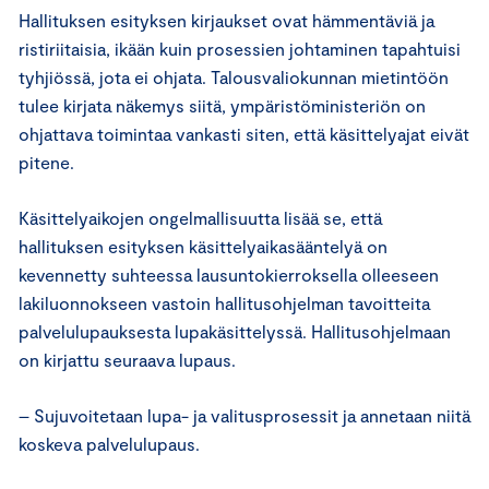
Hallituksen esityksen kirjaukset ovat hämmentäviä ja
ristiriitaisia, ikään kuin prosessien johtaminen tapahtuisi
tyhjiössä, jota ei ohjata. Talousvaliokunnan mietintöön
tulee kirjata näkemys siitä, ympäristöministeriön on
ohjattava toimintaa vankasti siten, että käsittelyajat eivät
pitene.
Käsittelyaikojen ongelmallisuutta lisää se, että
hallituksen esityksen käsittelyaikasääntelyä on
kevennetty suhteessa lausuntokierroksella olleeseen
lakiluonnokseen vastoin hallitusohjelman tavoitteita
palvelulupauksesta lupakäsittelyssä. Hallitusohjelmaan
on kirjattu seuraava lupaus.
– Sujuvoitetaan lupa- ja valitusprosessit ja annetaan niitä
koskeva palvelulupaus.