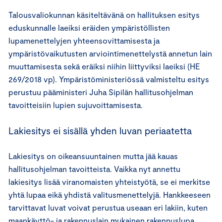
Talousvaliokunnan käsiteltävänä on hallituksen esitys
eduskunnalle laeiksi eräiden ympäristöllisten
lupamenettelyjen yhteensovittamisesta ja
ympäristövaikutusten arviointimenettelystä annetun lain
muuttamisesta sekä eräiksi niihin liittyviksi laeiksi (HE
269/2018 vp). Ympäristöministeriössä valmisteltu esitys
perustuu pääministeri Juha Sipilän hallitusohjelman
tavoitteisiin lupien sujuvoittamisesta.
Lakiesitys ei sisällä yhden luvan periaatetta
Lakiesitys on oikeansuuntainen mutta jää kauas
hallitusohjelman tavoitteista. Vaikka nyt annettu
lakiesitys lisää viranomaisten yhteistyötä, se ei merkitse
yhtä lupaa eikä yhdistä valitusmenettelyjä. Hankkeeseen
tarvittavat luvat voivat perustua useaan eri lakiin, kuten
maankäyttö- ja rakennuslain mukainen rakennuslupa,