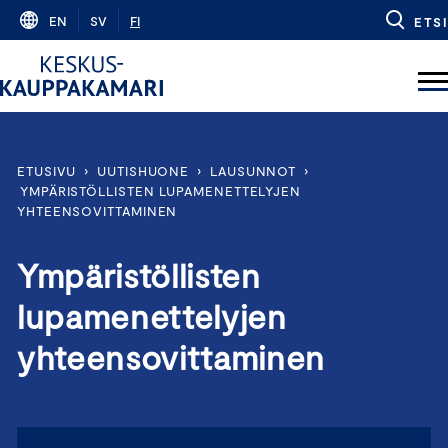
Skip
EN
SV
FI
ETSI
to
content
ETUSIVU
›
UUTISHUONE
›
LAUSUNNOT
›
YMPÄRISTÖLLISTEN LUPAMENETTELYJEN
YHTEENSOVITTAMINEN
Ympäristöllisten
lupamenettelyjen
yhteensovittaminen