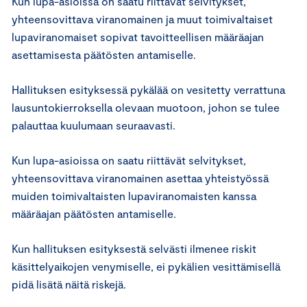
Kun lupa-asioissa on saatu riittävät selvitykset,
yhteensovittava viranomainen ja muut toimivaltaiset
lupaviranomaiset sopivat tavoitteellisen määräajan
asettamisesta päätösten antamiselle.
Hallituksen esityksessä pykälää on vesitetty verrattuna
lausuntokierroksella olevaan muotoon, johon se tulee
palauttaa kuulumaan seuraavasti.
Kun lupa-asioissa on saatu riittävät selvitykset,
yhteensovittava viranomainen asettaa yhteistyössä
muiden toimivaltaisten lupaviranomaisten kanssa
määräajan päätösten antamiselle.
Kun hallituksen esityksestä selvästi ilmenee riskit
käsittelyaikojen venymiselle, ei pykälien vesittämisellä
pidä lisätä näitä riskejä.