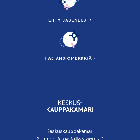
LIITY JÄSENEKSI ›
HAE ANSIOMERKKIÄ ›
Keskuskauppakamari
PL 1000, Alvar Aallon katu 5 C