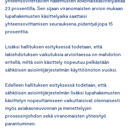
yhteensovitettavien hakemusten kokonaiskäsittelyaikaa
23 prosentilla. Sen sijaan viranomaisten arvion mukaan
lupahakemusten käsittelyaika saattaisi
yhteensovittamisen seurauksena
pidentyä
jopa 15
prosenttia.
Lisäksi hallituksen esityksessä todetaan, että
lakiehdotuksen vaikutuksia arvioitaessa on mahdoton
eritellä, miltä osin käsittely nopeutuu pelkästään
sähköisen asiointijärjestelmän käyttöönoton vuoksi.
Edelleen hallituksen esityksessä todetaan, että
sähköisen asiointijärjestelmän lisäksi lupahakemusten
käsittelyn nopeuttamiseen vaikuttaisivat olennaisesti
myös asiakasneuvonnan ja menettelyjen
prosessinjohdon sekä viranomaisten yhteistyö
parantuminen.