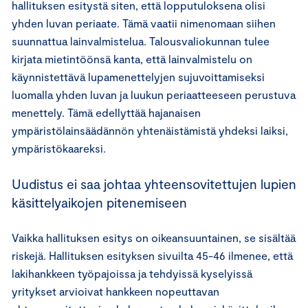
hallituksen esitystä siten, että lopputuloksena olisi
yhden luvan periaate. Tämä vaatii nimenomaan siihen
suunnattua lainvalmistelua. Talousvaliokunnan tulee
kirjata mietintöönsä kanta, että lainvalmistelu on
käynnistettävä lupamenettelyjen sujuvoittamiseksi
luomalla yhden luvan ja luukun periaatteeseen perustuva
menettely. Tämä edellyttää hajanaisen
ympäristölainsäädännön yhtenäistämistä yhdeksi laiksi,
ympäristökaareksi.
Uudistus ei saa johtaa yhteensovitettujen lupien
käsittelyaikojen pitenemiseen
Vaikka hallituksen esitys on oikeansuuntainen, se sisältää
riskejä. Hallituksen esityksen sivuilta 45-46 ilmenee, että
lakihankkeen työpajoissa ja tehdyissä kyselyissä
yritykset arvioivat hankkeen nopeuttavan