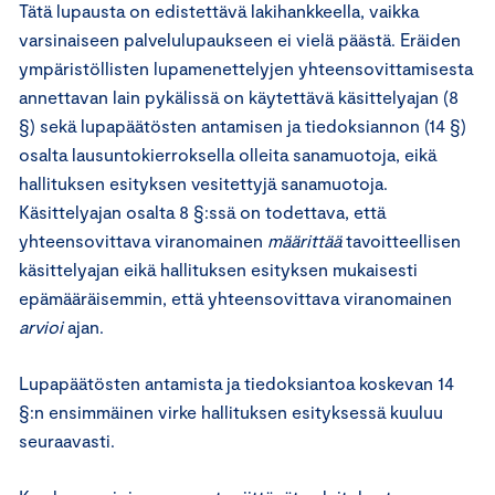
Tätä lupausta on edistettävä lakihankkeella, vaikka
varsinaiseen palvelulupaukseen ei vielä päästä. Eräiden
ympäristöllisten lupamenettelyjen yhteensovittamisesta
annettavan lain pykälissä on käytettävä käsittelyajan (8
§) sekä lupapäätösten antamisen ja tiedoksiannon (14 §)
osalta lausuntokierroksella olleita sanamuotoja, eikä
hallituksen esityksen vesitettyjä sanamuotoja.
Käsittelyajan osalta 8 §:ssä on todettava, että
yhteensovittava viranomainen
määrittää
tavoitteellisen
käsittelyajan eikä hallituksen esityksen mukaisesti
epämääräisemmin, että yhteensovittava viranomainen
arvioi
ajan.
Lupapäätösten antamista ja tiedoksiantoa koskevan 14
§:n ensimmäinen virke hallituksen esityksessä kuuluu
seuraavasti.