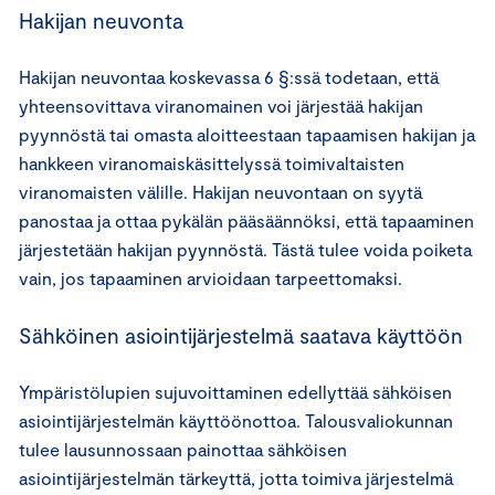
Hakijan neuvonta
Hakijan neuvontaa koskevassa 6 §:ssä todetaan, että
yhteensovittava viranomainen voi järjestää hakijan
pyynnöstä tai omasta aloitteestaan tapaamisen hakijan ja
hankkeen viranomaiskäsittelyssä toimivaltaisten
viranomaisten välille. Hakijan neuvontaan on syytä
panostaa ja ottaa pykälän pääsäännöksi, että tapaaminen
järjestetään hakijan pyynnöstä. Tästä tulee voida poiketa
vain, jos tapaaminen arvioidaan tarpeettomaksi.
Sähköinen asiointijärjestelmä saatava käyttöön
Ympäristölupien sujuvoittaminen edellyttää sähköisen
asiointijärjestelmän käyttöönottoa. Talousvaliokunnan
tulee lausunnossaan painottaa sähköisen
asiointijärjestelmän tärkeyttä, jotta toimiva järjestelmä