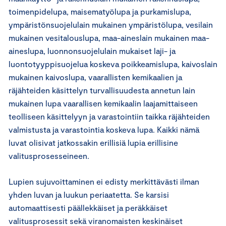
toimenpidelupa, maisematyölupa ja purkamislupa,
ympäristönsuojelulain mukainen ympäristölupa, vesilain
mukainen vesitalouslupa, maa-aineslain mukainen maa-
aineslupa, luonnonsuojelulain mukaiset laji- ja
luontotyyppisuojelua koskeva poikkeamislupa, kaivoslain
mukainen kaivoslupa, vaarallisten kemikaalien ja
räjähteiden käsittelyn turvallisuudesta annetun lain
mukainen lupa vaarallisen kemikaalin laajamittaiseen
teolliseen käsittelyyn ja varastointiin taikka räjähteiden
valmistusta ja varastointia koskeva lupa. Kaikki nämä
luvat olisivat jatkossakin erillisiä lupia erillisine
valitusprosesseineen.
Lupien sujuvoittaminen ei edisty merkittävästi ilman
yhden luvan ja luukun periaatetta. Se karsisi
automaattisesti päällekkäiset ja peräkkäiset
valitusprosessit sekä viranomaisten keskinäiset