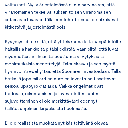
valitukset. Nykyjärjestelmässä ei ole harvinaista, että
viranomainen tekee valituksen toisen viranomaisen
antamasta luvasta. Tällainen tehottomuus on pikaisesti
kitkettävä järjestelmästä pois.
Kysymys ei ole siitä, että yhteiskunnalle tai ympäristölle
haitallisia hankkeita pitäisi edistää, vaan siitä, että luvat
myönnettäisiin ilman tarpeettomia viivytyksiä ja
monimutkaisia menettelyjä. Talouskasvu ja sen myötä
hyvinvointi edellyttää, että Suomeen investoidaan. Tällä
hetkellä jopa miljardien eurojen investoinnit saattavat
seisoa lupabyrokratiassa. Vaikka ongelmat ovat
tiedossa, rakentamisen ja investointien lupien
sujuvoittaminen ei ole merkittävästi edennyt
hallitusohjelman kirjauksista huolimatta.
Ei ole realistista muokata nyt käsiteltävänä olevaa