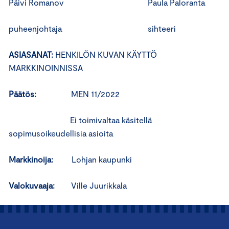
Päivi Romanov Paula Paloranta
puheenjohtaja sihteeri
ASIASANAT:
HENKILÖN KUVAN KÄYTTÖ
MARKKINOINNISSA
Päätös:
MEN 11/2022
Ei toimivaltaa käsitellä
sopimusoikeudellisia asioita
Markkinoija:
Lohjan kaupunki
Valokuvaaja:
Ville Juurikkala