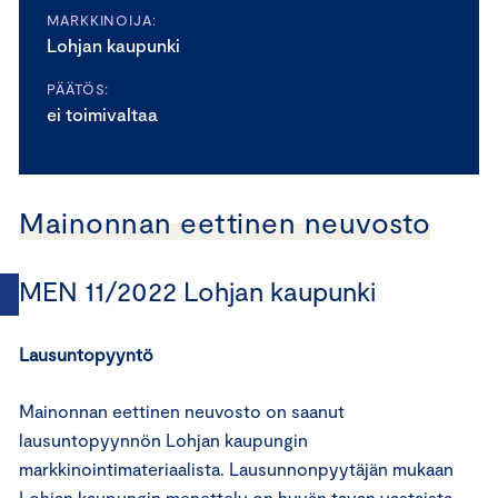
MARKKINOIJA:
Lohjan kaupunki
PÄÄTÖS:
ei toimivaltaa
Mainonnan eettinen neuvosto
MEN 11/2022 Lohjan kaupunki
Lausuntopyyntö
Mainonnan eettinen neuvosto on saanut
lausuntopyynnön Lohjan kaupungin
markkinointimateriaalista. Lausunnonpyytäjän mukaan
Lohjan kaupungin menettely on hyvän tavan vastaista,