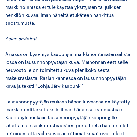
markkinoinnissa ei tule käyttää yksityisen tai julkisen
henkilön kuvaa ilman häneltä etukäteen hankittua
suostumusta.
Asian arviointi
Asiassa on kysymys kaupungin markkinointimateriaalista,
jossa on lausunnonpyytäjän kuva. Mainonnan eettiselle
neuvostolle on toimitettu kuva pienikokoisesta
makeisrasiasta. Rasian kannessa on lausunnonpyytäjän
kuva ja teksti ”Lohja Järvikaupunki”.
Lausunnonpyytäjän mukaan hänen kuvaansa on käytetty
markkinointitarkoituksiin ilman hänen suostumustaan.
Kaupungin mukaan lausunnonpyytäjän kaupungille
lähettämien sähköpostiviestien perusteella hän on ollut
tietoinen, että valokuvaajan ottamat kuvat ovat olleet