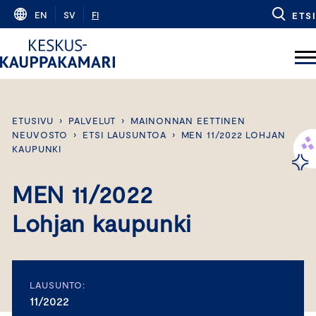
Skip
EN
SV
FI
ETSI
to
content
ETUSIVU
›
PALVELUT
›
MAINONNAN EETTINEN
NEUVOSTO
›
ETSI LAUSUNTOA
›
MEN 11/2022 LOHJAN
KAUPUNKI
MEN 11/2022
Lohjan kaupunki
LAUSUNTO:
11/2022