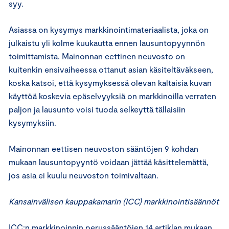
syy.
Asiassa on kysymys markkinointimateriaalista, joka on
julkaistu yli kolme kuukautta ennen lausuntopyynnön
toimittamista. Mainonnan eettinen neuvosto on
kuitenkin ensivaiheessa ottanut asian käsiteltäväkseen,
koska katsoi, että kysymyksessä olevan kaltaisia kuvan
käyttöä koskevia epäselvyyksiä on markkinoilla verraten
paljon ja lausunto voisi tuoda selkeyttä tällaisiin
kysymyksiin.
Mainonnan eettisen neuvoston sääntöjen 9 kohdan
mukaan lausuntopyyntö voidaan jättää käsittelemättä,
jos asia ei kuulu neuvoston toimivaltaan.
Kansainvälisen kauppakamarin (ICC) markkinointisäännöt
ICC:n markkinoinnin perussääntöjen 14 artiklan mukaan