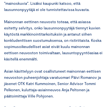
”mainoskuvia”. Lisäksi kaupunki katsoo, että
lausunnonpyytäjä ei ole tunnistettavissa kuvasta.
Mainonnan eettinen neuvosto toteaa, että asiassa
esitetty selvitys, onko lausunnonpyytäjä tiennyt kuvien
käytöstä markkinointitarkoituksiin ja antanut siihen
konkludenttisen suostumuksensa, on ristiriitaista. Koska
sopimusoikeudelliset asiat eivät kuulu mainonnan
eettisen neuvoston toimivaltaan, lausuntopyyntöasiaa ei
käsitellä enemmälti.
Asian käsittelyyn ovat osallistuneet mainonnan eettisen
neuvoston puheenjohtaja varatuomari Päivi Romanov ja
jäsenet OTK Katri Kummoinen, Senior Advisor Tommi
Pelkonen, kuluttaja-asiainneuvos Anja Peltonen ja
päätoimittaja Ville Pohjonen.