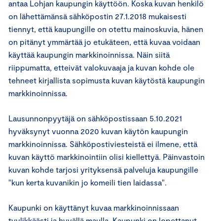
antaa Lohjan kaupungin käyttöön. Koska kuvan henkilö
on lähettämänsä sähköpostin 27.1.2018 mukaisesti
tiennyt, että kaupungille on otettu mainoskuvia, hänen
on pitänyt ymmärtää jo etukäteen, että kuvaa voidaan
käyttää kaupungin markkinoinnissa. Näin siitä
riippumatta, etteivät valokuvaaja ja kuvan kohde ole
tehneet kirjallista sopimusta kuvan käytöstä kaupungin
markkinoinnissa.
Lausunnonpyytäjä on sähköpostissaan 5.10.2021
hyväksynyt vuonna 2020 kuvan käytön kaupungin
markkinoinnissa. Sähköpostiviesteistä ei ilmene, että
kuvan käyttö markkinointiin olisi kiellettyä. Päinvastoin
kuvan kohde tarjosi yrityksensä palveluja kaupungille
"kun kerta kuvanikin jo komeili tien laidassa".
Kaupunki on käyttänyt kuvaa markkinoinnissaan
tyylikkäästi ja hyvällä maulla. Kaupunki on lopettanut