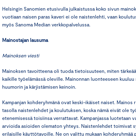
Helsingin Sanomien etusivulla julkaistussa koko sivun mainok
vuotiaan naisen paras kaveri ei ole naistenlehti, vaan koulutu
myös Sanoma Median verkkopalvelussa.
Mainostajan lausuma
Mainoksen
viesti
Mainoksen tavoitteena oli tuoda tietoisuuteen, miten tärkeä
kaikille työelämässä oleville. Mainonnan luonteeseen kuulu
huumorin ja kärjistämisen keinoin.
Kampanjan kohderyhmänä ovat keski-ikäiset naiset. Mainos r
tasolla naistenlehdet ja koulutuksen, koska nämä eivät ole ty
etenemisessä toisiinsa verrattavat. Kampanjassa luotetaan 
arvioida asioiden olematon yhteys. Naistenlehdet toimivat 
erilaisille käyttötavoille. Ne on valittu mukaan kohderyhmää