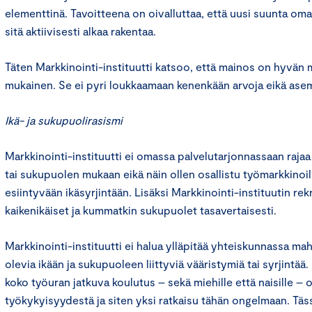
elementtinä. Tavoitteena on oivalluttaa, että uusi suunta oma
sitä aktiivisesti alkaa rakentaa.
Täten Markkinointi-instituutti katsoo, että mainos on hyvän 
mukainen. Se ei pyri loukkaamaan kenenkään arvoja eikä ase
Ikä- ja sukupuolirasismi
Markkinointi-instituutti ei omassa palvelutarjonnassaan rajaa
tai sukupuolen mukaan eikä näin ollen osallistu työmarkkinoil
esiintyvään ikäsyrjintään. Lisäksi Markkinointi-instituutin re
kaikenikäiset ja kummatkin sukupuolet tasavertaisesti.
Markkinointi-instituutti ei halua ylläpitää yhteiskunnassa ma
olevia ikään ja sukupuoleen liittyviä vääristymiä tai syrjintää
koko työuran jatkuva koulutus – sekä miehille että naisille – 
työkykyisyydestä ja siten yksi ratkaisu tähän ongelmaan. Tä