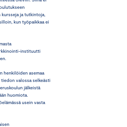
 koulutukseen
 kursseja ja tutkintoja,
illoin, kun työpaikkaa ei
emasta
kinointi-instituutti
en.
en henkilöiden asemaa
 tiedon valossa selkeästi
eruskoulun jälkeistä
mään huomiota.
öelämässä usein vasta
aisen