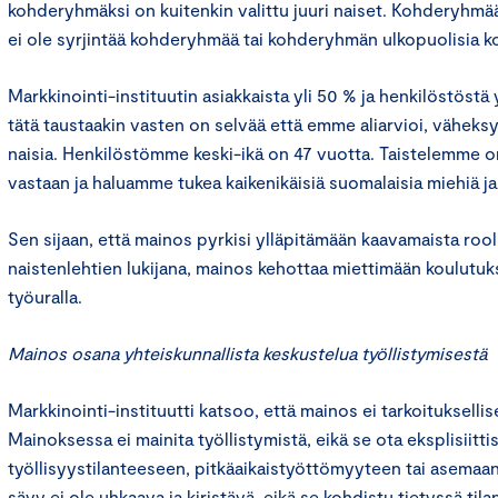
kohderyhmäksi on kuitenkin valittu juuri naiset. Kohderyhmä
ei ole syrjintää kohderyhmää tai kohderyhmän ulkopuolisia k
Markkinointi-instituutin asiakkaista yli 50 % ja henkilöstöstä 
tätä taustaakin vasten on selvää että emme aliarvioi, väheksy 
naisia. Henkilöstömme keski-ikä on 47 vuotta. Taistelemme or
vastaan ja haluamme tukea kaikenikäisiä suomalaisia miehiä ja
Sen sijaan, että mainos pyrkisi ylläpitämään kaavamaista rool
naistenlehtien lukijana, mainos kehottaa miettimään koulutu
työuralla.
Mainos osana yhteiskunnallista keskustelua työllistymisestä
Markkinointi-instituutti katsoo, että mainos ei tarkoituksellis
Mainoksessa ei mainita työllistymistä, eikä se ota eksplisiitti
työllisyystilanteeseen, pitkäaikaistyöttömyyteen tai asema
sävy ei ole uhkaava ja kiristävä, eikä se kohdistu tietyssä tila