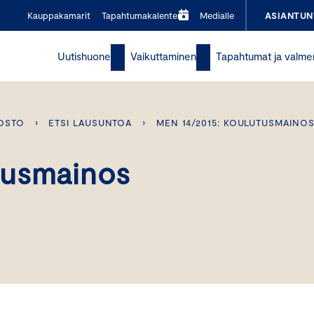
Kauppakamarit
Tapahtumakalenteri
Medialle
ASIANTUN
Uutishuone
Vaikuttaminen
Tapahtumat ja valme
OSTO
›
ETSI LAUSUNTOA
›
MEN 14/2015: KOULUTUSMAINO
tusmainos