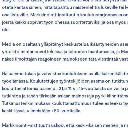
oteta kantaa siihen, mitä tapahtuu naistenlehtiä lukeville tai
osallistuville. Markkinointi-instituutin koulutustarjonnassa on
joista kaikki sopivat työn ohessa suoritettaviksi ja osa myös s
ole.
Media on osaltaan ylläpitänyt keskustelua ikääntyneiden as
yhteistoimintaneuvotteluissa ja talouden taantumassa, ja Mark
näkee ilmoittajan reagoineen mainokseen tätä viestintää vast
Haluamme tukea ja vahvistaa koulutuksen avulla kaikenikäist
työelämässä. Koulutettujen työntekijöiden asema on tutkitun
kouluttamattomia parempi. 31,5 % yli 15-vuotiaista on vailla p
tutkintoa ja tähän tärkeään asiaan mainostaja pyrki kiinnittä
Tutkimustenkin mukaan kouluttamattomuus tulee esteeksi ty
keski-iässä, viimeistään +50-vuotiailla.
Markkinointi-instituutti uskoo, että keski-ikäisen miehen ja n