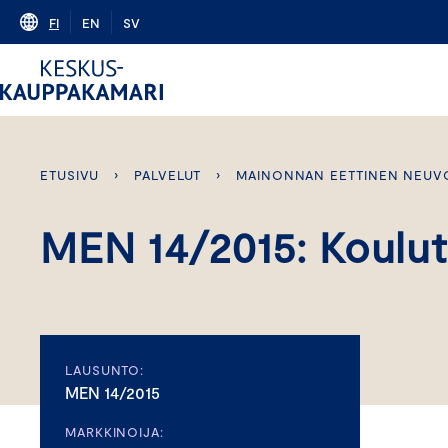
Skip
FI
EN
SV
to
content
ETUSIVU
›
PALVELUT
›
MAINONNAN EETTINEN NEUV
MEN 14/2015: Koulu
LAUSUNTO:
MEN 14/2015
MARKKINOIJA: