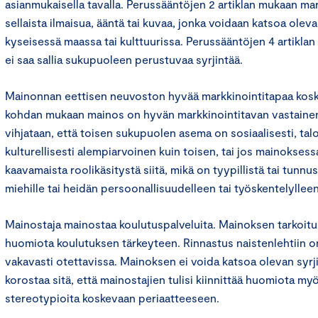
asianmukaisella tavalla. Perussääntöjen 2 artiklan mukaan mark
sellaista ilmaisua, ääntä tai kuvaa, jonka voidaan katsoa ole
kyseisessä maassa tai kulttuurissa. Perussääntöjen 4 artikla
ei saa sallia sukupuoleen perustuvaa syrjintää.
Mainonnan eettisen neuvoston hyvää markkinointitapaa kosk
kohdan mukaan mainos on hyvän markkinointitavan vastainen, 
vihjataan, että toisen sukupuolen asema on sosiaalisesti, talo
kulturellisesti alempiarvoinen kuin toisen, tai jos mainoksess
kaavamaista roolikäsitystä siitä, mikä on tyypillistä tai tunnus
miehille tai heidän persoonallisuudelleen tai työskentelylleen
Mainostaja mainostaa koulutuspalveluita. Mainoksen tarkoitu
huomiota koulutuksen tärkeyteen. Rinnastus naistenlehtiin o
vakavasti otettavissa. Mainoksen ei voida katsoa olevan syrj
korostaa sitä, että mainostajien tulisi kiinnittää huomiota my
stereotypioita koskevaan periaatteeseen.