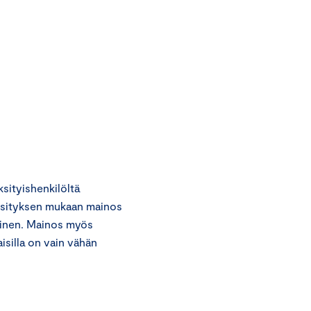
ityishenkilöltä
käsityksen mukaan mainos
stinen. Mainos myös
aisilla on vain vähän