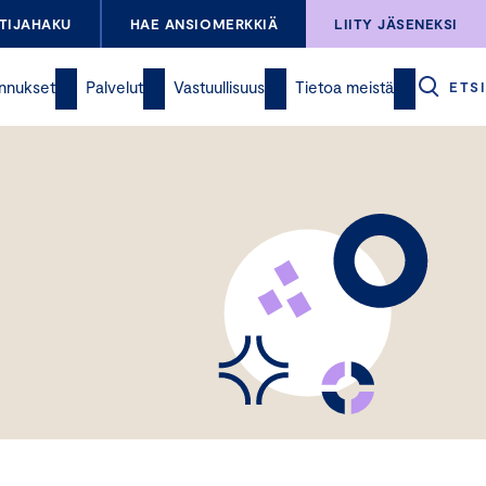
TIJAHAKU
HAE ANSIOMERKKIÄ
LIITY JÄSENEKSI
nnukset
Palvelut
Vastuullisuus
Tietoa meistä
ETSI
S