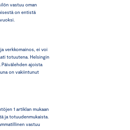
ksilön vastuu oman
isestä on entistä
vuoksi.
 ja verkkomainos, ei voi
ati totuutena. Helsingin
 Päivälehden ajoista
una on vakiintunut
töjen 1 artiklan mukaan
stä ja totuudenmukaista.
ammatillinen vastuu