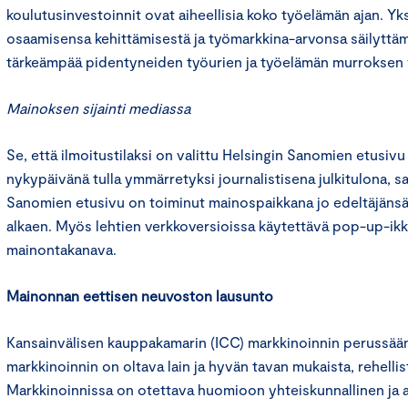
koulutusinvestoinnit ovat aiheellisia koko työelämän ajan. Y
osaamisensa kehittämisestä ja työmarkkina-arvonsa säilyttäm
tärkeämpää pidentyneiden työurien ja työelämän murroksen 
Mainoksen sijainti mediassa
Se, että ilmoitustilaksi on valittu Helsingin Sanomien etusivu
nykypäivänä tulla ymmärretyksi journalistisena julkitulona, sa
Sanomien etusivu on toiminut mainospaikkana jo edeltäjänsä
alkaen. Myös lehtien verkkoversioissa käytettävä pop-up-ikk
mainontakanava.
Mainonnan eettisen neuvoston lausunto
Kansainvälisen kauppakamarin (ICC) markkinoinnin perussään
markkinoinnin on oltava lain ja hyvän tavan mukaista, rehelli
Markkinoinnissa on otettava huomioon yhteiskunnallinen ja 