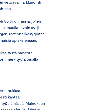
än vetoava markkinointi
ohtaan.
yli 80 % on naisia, joten
tai muulla tavoin syrji
ganisaationa ikäsyrjintää
 naisia opiskelemaan.
ikäsitystä naisesta
ksen merkitystä omalla
esti loukkaa.
sesti kantaa
an työelämässä. Mainoksen
nteessa oleviin. Siinä ei