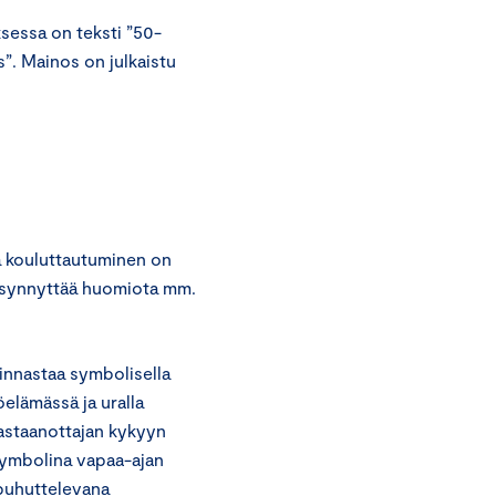
sessa on teksti ”50-
s”. Mainos on julkaistu
ä kouluttautuminen on
u synnyttää huomiota mm.
innastaa symbolisella
öelämässä ja uralla
vastaanottajan kykyyn
symbolina vapaa-ajan
 puhuttelevana