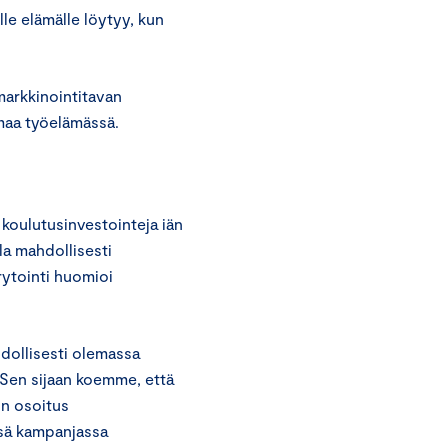
lle elämälle löytyy, kun
markkinointitavan
maa työelämässä.
 koulutusinvestointeja iän
la mahdollisesti
krytointi huomioi
hdollisesti olemassa
. Sen sijaan koemme, että
on osoitus
ssä kampanjassa