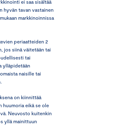
kinointi ei saa sisältää
van hyvän tavan vastainen
n mukaan markkinoinnissa
evien periaatteiden 2
jos siinä väitetään tai
udellisesti tai
a ylläpidetään
omaista naisille tai
.
ksena on kiinnittää
n huumoria eikä se ole
ivä. Neuvosto kuitenkin
ös yllä mainittuun