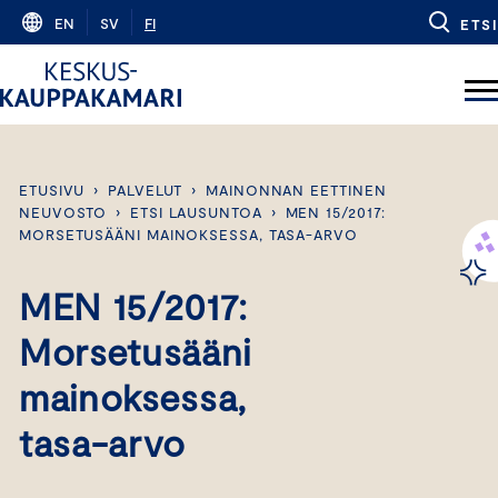
Skip
EN
SV
FI
ETSI
to
content
ETUSIVU
›
PALVELUT
›
MAINONNAN EETTINEN
NEUVOSTO
›
ETSI LAUSUNTOA
›
MEN 15/2017:
MORSETUSÄÄNI MAINOKSESSA, TASA-ARVO
MEN 15/2017:
Morsetusääni
mainoksessa,
tasa-arvo