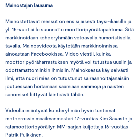
Mainostajan lausuma
Mainostettavat messut on ensisijaisesti täysi-ikäisille ja
yli 15-vuotiaille suunnattu moottoripyörätapahtuma. Sitä
markkinoidaan kohderyhmään vetoavalla humoristisella
tavalla. Mainosvideota käytetään markkinoinnissa
ainoastaan Facebookissa. Video viestii, kuinka
moottoripyöräharrastuksen myötä voi tutustua uusiin ja
odottamattomiinkin ihmisiin. Mainoksessa käy selvästi
ilmi, että nuori mies on tutustunut sairaanhoitajanaisiin
joutuessaan hoitamaan saamiaan vammoja ja naisten
sanomiset liittyvät kiinteästi tähän.
Videolla esiintyvät kohderyhmän hyvin tuntemat
motocrossin maailmanmestari 17-vuotias Kim Savaste ja
ratamoottoripyöräilyn MM-sarjan kuljettaja 16-vuotias
Patrik Pulkkinen.