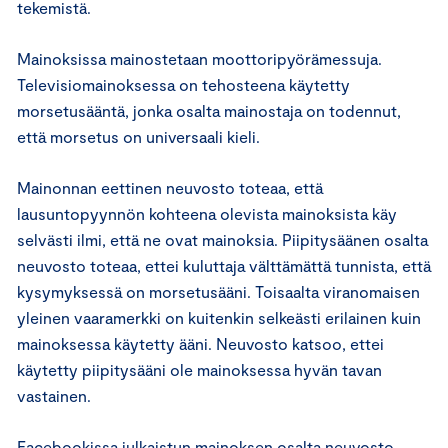
tekemistä.
Mainoksissa mainostetaan moottoripyörämessuja.
Televisiomainoksessa on tehosteena käytetty
morsetusääntä, jonka osalta mainostaja on todennut,
että morsetus on universaali kieli.
Mainonnan eettinen neuvosto toteaa, että
lausuntopyynnön kohteena olevista mainoksista käy
selvästi ilmi, että ne ovat mainoksia. Piipitysäänen osalta
neuvosto toteaa, ettei kuluttaja välttämättä tunnista, että
kysymyksessä on morsetusääni. Toisaalta viranomaisen
yleinen vaaramerkki on kuitenkin selkeästi erilainen kuin
mainoksessa käytetty ääni. Neuvosto katsoo, ettei
käytetty piipitysääni ole mainoksessa hyvän tavan
vastainen.
Facebookissa julkaistun mainoksen osalta neuvosto