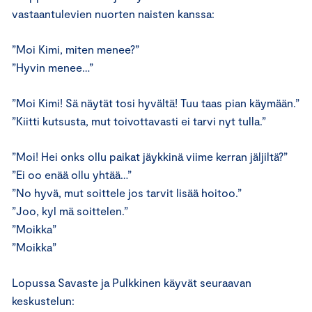
vastaantulevien nuorten naisten kanssa:
”Moi Kimi, miten menee?”
”Hyvin menee…”
”Moi Kimi! Sä näytät tosi hyvältä! Tuu taas pian käymään.”
”Kiitti kutsusta, mut toivottavasti ei tarvi nyt tulla.”
”Moi! Hei onks ollu paikat jäykkinä viime kerran jäljiltä?”
”Ei oo enää ollu yhtää…”
”No hyvä, mut soittele jos tarvit lisää hoitoo.”
”Joo, kyl mä soittelen.”
”Moikka”
”Moikka”
Lopussa Savaste ja Pulkkinen käyvät seuraavan
keskustelun: