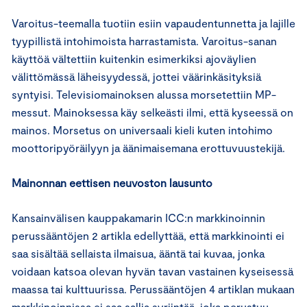
Varoitus-teemalla tuotiin esiin vapaudentunnetta ja lajille
tyypillistä intohimoista harrastamista. Varoitus-sanan
käyttöä vältettiin kuitenkin esimerkiksi ajoväylien
välittömässä läheisyydessä, jottei väärinkäsityksiä
syntyisi. Televisiomainoksen alussa morsetettiin MP-
messut. Mainoksessa käy selkeästi ilmi, että kyseessä on
mainos. Morsetus on universaali kieli kuten intohimo
moottoripyöräilyyn ja äänimaisemana erottuvuustekijä.
Mainonnan eettisen neuvoston lausunto
Kansainvälisen kauppakamarin ICC:n markkinoinnin
perussääntöjen 2 artikla edellyttää, että markkinointi ei
saa sisältää sellaista ilmaisua, ääntä tai kuvaa, jonka
voidaan katsoa olevan hyvän tavan vastainen kyseisessä
maassa tai kulttuurissa. Perussääntöjen 4 artiklan mukaan
markkinoinnissa ei saa sallia syrjintää, joka perustuu