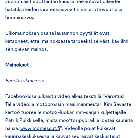
viranomaistiedotteiden kanssa heikentävät oikeiden
hätätilanteiden viranomaisviestinnän erottuvuutta ja
huomioarvoa.
Ulkomainoksen osalta lausunnon pyytäjät ovat
katsoneet, ettei mainoksesta tarpeeksi selvästi käy ilmi
sen olevan mainos.
Mainokset
Facebookmainos
Facebookissa julkaistu video alkaa tekstillä ”Varoitus!
Tällä videolla motocrossin maailmanmestari Kim Savaste
kertoo tuoreelle moto3-luokan mm-sarjan kuljettajalle
Patrik Pulkkiselle, mistä moottoripyöräilijä löytää kauniita
naisia.
www.mpmessut.fi
”. Videolla pojat kulkevat
kauppakeskuksessa ja käyvät seuraavat keskustelut