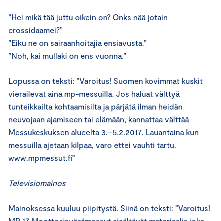
”Hei mikä tää juttu oikein on? Onks nää jotain
crossidaamei?”
”Eiku ne on sairaanhoitajia ensiavusta.”
”Noh, kai mullaki on ens vuonna.”
Lopussa on teksti: ”Varoitus! Suomen kovimmat kuskit
vierailevat aina mp-messuilla. Jos haluat välttyä
tunteikkailta kohtaamisilta ja pärjätä ilman heidän
neuvojaan ajamiseen tai elämään, kannattaa välttää
Messukeskuksen alueelta 3.–5.2.2017. Lauantaina kun
messuilla ajetaan kilpaa, varo ettei vauhti tartu.
www.mpmessut.fi”
Televisiomainos
Mainoksessa kuuluu piipitystä. Siinä on teksti: ”Varoitus!
MP 17 Moottoripyörämessut sisältävät materiaalia joka